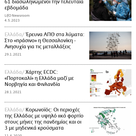
61 διασωληνωμένοι την τελευταία
εβδομάδα
LifO Newsroom
4.5.2023
Ελλάδα
Έρευνα ΑΠΘ στα λύματα:
Στο «πράσινο» η Θεσσαλονίκη -
Ανησυχία για τις μεταλλάξεις
29.1.2021
Ελλάδα
Χάρτης ECDC:
«Πορτοκαλί» η Ελλάδα μαζί με
Νορβηγία και Φινλανδία
28.1.2021
Ελλάδα
Κορωνοϊός: Οι περιοχές
της Ελλάδας με υψηλό ιικό φορτίο
στους μήνες της πανδημίας και οι
3 με μηδενικά κρούσματα
11.6.2020