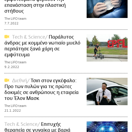
επανάσταση στην πλαστική
στήθους
The LiFO team
7.7.2022
Τech & Science
Παράλυτος
άνδρας με κομμένο νωτιαίο μυελό
περπάτησε ξανά χάρη σε
εμφύτευμα
The LiFO team
9.2.2022
Διεθνή
Τσιπ στον εγκέφαλο:
Προ των πυλών για τις πρώτες
δοκιμές σε ανθρώπους η εταιρεία
του Έλον Μασκ
The LiFO team
21.1.2022
Τech & Science
Επιτυχής
θεραπεία σε γυναίκα με βαριά