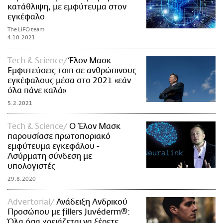
κατάθλιψη, με εμφύτευμα στον
εγκέφαλο
The LiFO team
4.10.2021
Τech & Science
Έλον Μασκ:
Εμφυτεύσεις τσιπ σε ανθρώπινους
εγκέφαλους μέσα στο 2021 «εάν
όλα πάνε καλά»
5.2.2021
Τech & Science
Ο Έλον Μασκ
παρουσίασε πρωτοποριακό
εμφύτευμα εγκεφάλου -
Ασύρματη σύνδεση με
υπολογιστές
29.8.2020
Advertorial
Ανάδειξη Aνδρικού
Προσώπου με fillers Juvéderm®:
Όλα όσα χρειάζεται να ξέρετε