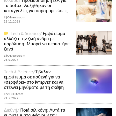
Ελλάδα
Προειδοποίηση ΙΣΑ για
τα botox- Αυξήθηκαν οι
καταγγελίες για παραμορφώσεις
LifO Newsroom
13.11.2023
Τech & Science
Εμφύτευμα
αλλάζει την ζωή άνδρα με
παράλυση- Μπορεί να περπατήσει
ξανά
LifO Newsroom
24.5.2023
Τech & Science
Έβαλαν
εμφύτευμα σε ασθενή για να
«σερφάρει» στο ίντερνετ και να
στέλνει μηνύματα με τη σκέψη
The LiFO team
21.7.2022
Διεθνή
Ποιά σιλικόνη; Αυτά τα
εμφυτεύματα φέρνουν την