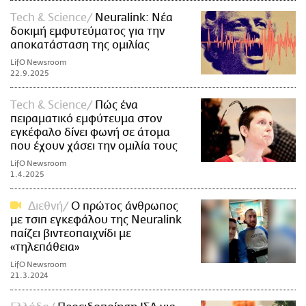
Τech & Science
Neuralink: Νέα
δοκιμή εμφυτεύματος για την
αποκατάσταση της ομιλίας
LifO Newsroom
22.9.2025
Τech & Science
Πώς ένα
πειραματικό εμφύτευμα στον
εγκέφαλο δίνει φωνή σε άτομα
που έχουν χάσει την ομιλία τους
LifO Newsroom
1.4.2025
Διεθνή
Ο πρώτος άνθρωπος
με τσιπ εγκεφάλου της Neuralink
παίζει βιντεοπαιχνίδι με
«τηλεπάθεια»
LifO Newsroom
21.3.2024