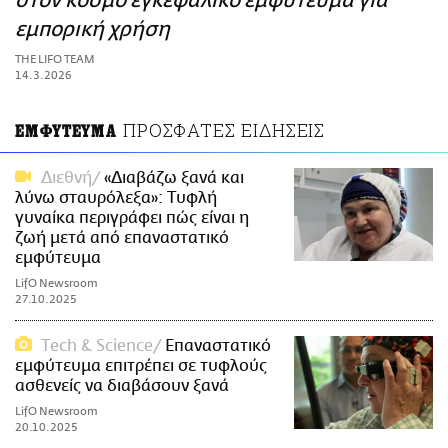
στον κόσμο εγκεφαλικό εμφύτευμα για
ΑΜΠΑ
εμπορική χρήση
PRINT
THE LIFO TEAM
14.3.2026
ΠΡΟΣΦΑΤΕΣ ΕΙΔΗΣΕΙΣ
ΕΜΦΥΤΕΥΜΑ
Διεθνή
«Διαβάζω ξανά και
λύνω σταυρόλεξα»: Τυφλή
γυναίκα περιγράφει πώς είναι η
ζωή μετά από επαναστατικό
εμφύτευμα
LifO Newsroom
27.10.2025
Τech & Science
Επαναστατικό
εμφύτευμα επιτρέπει σε τυφλούς
ασθενείς να διαβάσουν ξανά
LifO Newsroom
20.10.2025