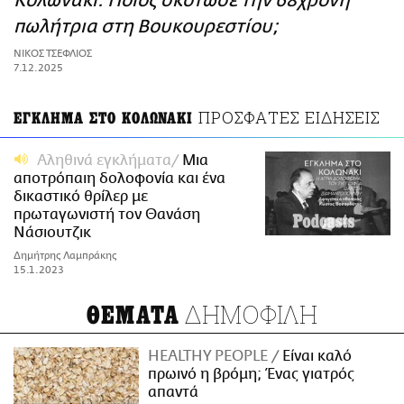
Κολωνάκι: Ποιος σκότωσε την 68χρονη
ΑΜΠΑ
πωλήτρια στη Βουκουρεστίου;
PRINT
ΝΙΚΟΣ ΤΣΕΦΛΙΟΣ
7.12.2025
ΠΡΟΣΦΑΤΕΣ ΕΙΔΗΣΕΙΣ
ΕΓΚΛΗΜΑ ΣΤΟ ΚΟΛΩΝΑΚΙ
Αληθινά εγκλήματα
Μια
αποτρόπαιη δολοφονία και ένα
δικαστικό θρίλερ με
πρωταγωνιστή τον Θανάση
Νάσιουτζικ
Δημήτρης Λαμπράκης
15.1.2023
ΔΗΜΟΦΙΛΗ
ΘΕΜΑΤΑ
HEALTHY PEOPLE
Είναι καλό
πρωινό η βρόμη; Ένας γιατρός
απαντά