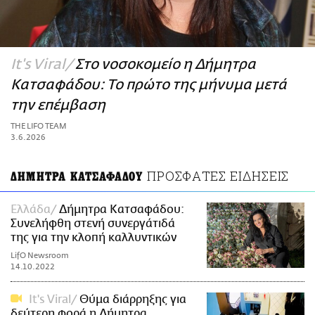
ΑΜΠΑ
PRINT
It's Viral
Στο νοσοκομείο η Δήμητρα
Κατσαφάδου: Το πρώτο της μήνυμα μετά
την επέμβαση
THE LIFO TEAM
3.6.2026
ΠΡΟΣΦΑΤΕΣ ΕΙΔΗΣΕΙΣ
ΔΗΜΗΤΡΑ ΚΑΤΣΑΦΑΔΟΥ
Ελλάδα
Δήμητρα Κατσαφάδου:
Συνελήφθη στενή συνεργάτιδά
της για την κλοπή καλλυντικών
LifO Newsroom
14.10.2022
It's Viral
Θύμα διάρρηξης για
δεύτερη φορά η Δήμητρα