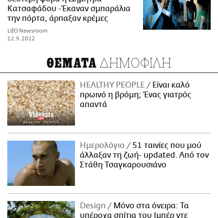
Κατσαφάδου -Έκαναν σμπαράλια
την πόρτα, άρπαξαν κρέμες
LifO Newsroom
12.9.2022
ΔΗΜΟΦΙΛΗ
ΘΕΜΑΤΑ
HEALTHY PEOPLE
Είναι καλό
πρωινό η βρόμη; Ένας γιατρός
απαντά
Ημερολόγιο
51 ταινίες που μού
άλλαξαν τη ζωή- updated. Aπό τον
Στάθη Τσαγκαρουσιάνο
Design
Μόνο στα όνειρα: Τα
υπέροχα σπίτια του Ιμπέρ ντε