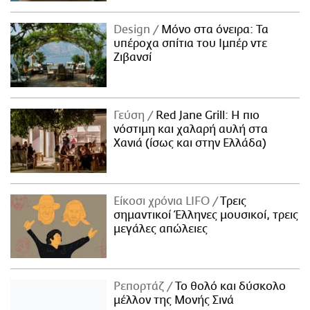
Design
Μόνο στα όνειρα: Τα
υπέροχα σπίτια του Ιμπέρ ντε
Ζιβανσί
Γεύση
Red Jane Grill: Η πιο
νόστιμη και χαλαρή αυλή στα
Χανιά (ίσως και στην Ελλάδα)
Είκοσι χρόνια LIFO
Tρεις
σημαντικοί Έλληνες μουσικοί, τρεις
μεγάλες απώλειες
Ρεπορτάζ
Το θολό και δύσκολο
μέλλον της Μονής Σινά