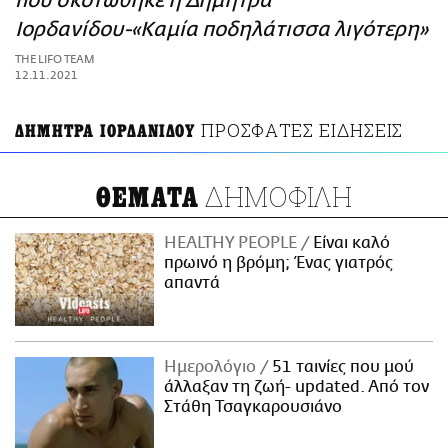
που σκοτώθηκε η Δήμητρα
ΑΜΠΑ
Ιορδανίδου-«Καμία ποδηλάτισσα λιγότερη»
PRINT
THE LIFO TEAM
12.11.2021
ΠΡΟΣΦΑΤΕΣ ΕΙΔΗΣΕΙΣ
ΔΗΜΗΤΡΑ ΙΟΡΔΑΝΙΔΟΥ
ΔΗΜΟΦΙΛΗ
ΘΕΜΑΤΑ
HEALTHY PEOPLE
Είναι καλό
πρωινό η βρόμη; Ένας γιατρός
απαντά
Ημερολόγιο
51 ταινίες που μού
άλλαξαν τη ζωή- updated. Aπό τον
Στάθη Τσαγκαρουσιάνο