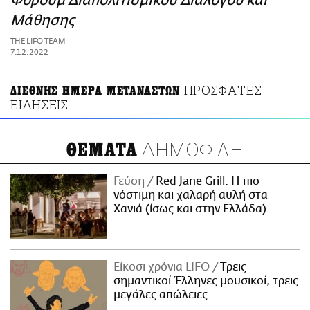
Φόρουμ Διαπολιτισμικού Διαλόγου και
ΑΜΠΑ
Μάθησης
PRINT
THE LIFO TEAM
7.12.2022
ΠΡΟΣΦΑΤΕΣ
ΔΙΕΘΝΗΣ ΗΜΕΡΑ ΜΕΤΑΝΑΣΤΩΝ
ΕΙΔΗΣΕΙΣ
ΔΗΜΟΦΙΛΗ
ΘΕΜΑΤΑ
Γεύση
Red Jane Grill: Η πιο
νόστιμη και χαλαρή αυλή στα
Χανιά (ίσως και στην Ελλάδα)
Είκοσι χρόνια LIFO
Tρεις
σημαντικοί Έλληνες μουσικοί, τρεις
μεγάλες απώλειες