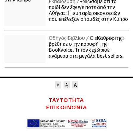
Εκπαίδευση
«Νιώσαμε ότι το
παιδί δεν έφυγε ποτέ από την
Αθήνα»: Η εμπειρία οικογενειών
που επέλεξαν σπουδές στην Κύπρο
Οδηγός Βιβλίου
Ο «Καθρέφτης»
βρέθηκε στην κορυφή της
Bookvoice. Τι τον ξεχώρισε
ανάμεσα στα μεγάλα best sellers;
ΤΑΥΤΟΤΗΤΑ
ΕΠΙΚΟΙΝΩΝΙΑ