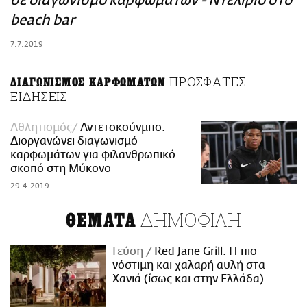
σε διαγωνισμό καρφωμάτων - Ντελίριο στο
ΑΜΠΑ
beach bar
PRINT
7.7.2019
ΠΡΟΣΦΑΤΕΣ
ΔΙΑΓΩΝΙΣΜΟΣ ΚΑΡΦΩΜΑΤΩΝ
ΕΙΔΗΣΕΙΣ
Αθλητισμός
Αντετοκούνμπο:
Διοργανώνει διαγωνισμό
καρφωμάτων για φιλανθρωπικό
σκοπό στη Μύκονο
29.4.2019
ΔΗΜΟΦΙΛΗ
ΘΕΜΑΤΑ
Γεύση
Red Jane Grill: Η πιο
νόστιμη και χαλαρή αυλή στα
Χανιά (ίσως και στην Ελλάδα)