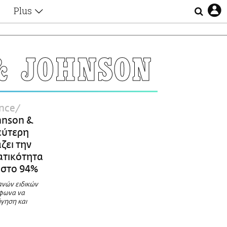
Plus
Θέματα
Συνεντεύξεις
Videos
& JOHNSON
τα
Αφιερώματα
Ζώδια
Εξομολογήσεις
Blogs
η
ence
Οι Αθηναίοι
hnson &
Απώλειες
εύτερη
Lgbtqi+
ζει την
Επιλογές
ατικότητα
 στο 94%
ανών ειδικών
φωνα να
ήγηση και