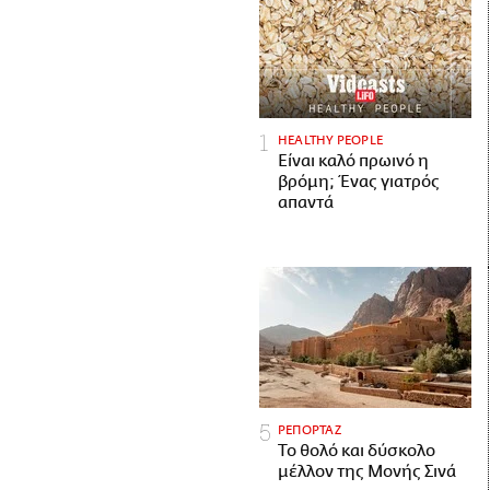
HEALTHY PEOPLE
Είναι καλό πρωινό η
βρόμη; Ένας γιατρός
απαντά
ΡΕΠΟΡΤΑΖ
Το θολό και δύσκολο
μέλλον της Μονής Σινά