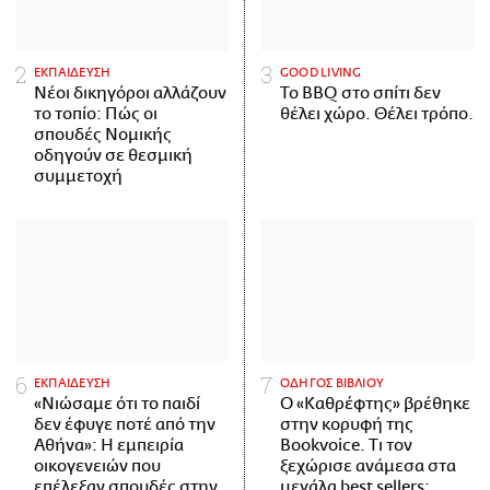
ΕΚΠΑΙΔΕΥΣΗ
GOOD LIVING
Νέοι δικηγόροι αλλάζουν
Το BBQ στο σπίτι δεν
το τοπίο: Πώς οι
θέλει χώρο. Θέλει τρόπο.
σπουδές Νομικής
οδηγούν σε θεσμική
συμμετοχή
ΕΚΠΑΙΔΕΥΣΗ
ΟΔΗΓΟΣ ΒΙΒΛΙΟΥ
«Νιώσαμε ότι το παιδί
Ο «Καθρέφτης» βρέθηκε
δεν έφυγε ποτέ από την
στην κορυφή της
Αθήνα»: Η εμπειρία
Bookvoice. Τι τον
οικογενειών που
ξεχώρισε ανάμεσα στα
επέλεξαν σπουδές στην
μεγάλα best sellers;