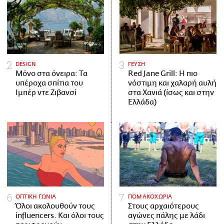
DESIGN
ΓΕΥΣΗ
Μόνο στα όνειρα: Τα
Red Jane Grill: Η πιο
υπέροχα σπίτια του
νόστιμη και χαλαρή αυλή
Ιμπέρ ντε Ζιβανσί
στα Χανιά (ίσως και στην
Ελλάδα)
ΟΠΤΙΚΗ ΓΩΝΙΑ
ΠΟΜΑΚΟΧΩΡΙΑ
Όλοι ακολουθούν τους
Στους αρχαιότερους
influencers. Και όλοι τους
αγώνες πάλης με λάδι