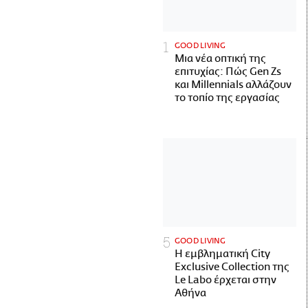
GOOD LIVING
Μια νέα οπτική της
επιτυχίας: Πώς Gen Zs
και Millennials αλλάζουν
το τοπίο της εργασίας
GOOD LIVING
Η εμβληματική City
Exclusive Collection της
Le Labo έρχεται στην
Αθήνα