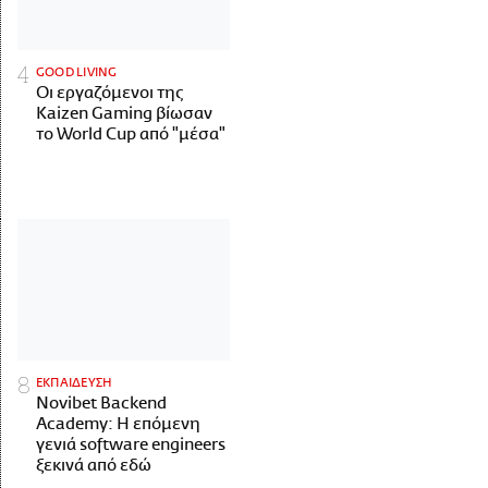
GOOD LIVING
Οι εργαζόμενοι της
Kaizen Gaming βίωσαν
το World Cup από "μέσα"
ΕΚΠΑΙΔΕΥΣΗ
Novibet Backend
Academy: Η επόμενη
γενιά software engineers
ξεκινά από εδώ