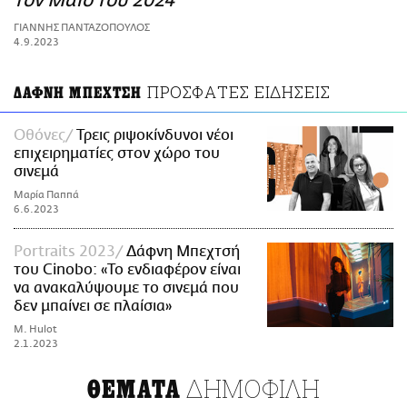
τον Μάιο του 2024
ΑΜΠΑ
ΓΙΑΝΝΗΣ ΠΑΝΤΑΖΟΠΟΥΛΟΣ
PRINT
4.9.2023
ΠΡΟΣΦΑΤΕΣ ΕΙΔΗΣΕΙΣ
ΔΑΦΝΗ ΜΠΕΧΤΣΗ
Οθόνες
Τρεις ριψοκίνδυνοι νέοι
επιχειρηματίες στον χώρο του
σινεμά
Μαρία Παππά
6.6.2023
Portraits 2023
Δάφνη Μπεχτσή
του Cinobo: «Το ενδιαφέρον είναι
να ανακαλύψουμε το σινεμά που
δεν μπαίνει σε πλαίσια»
M. Hulot
2.1.2023
ΔΗΜΟΦΙΛΗ
ΘΕΜΑΤΑ