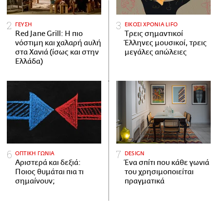
ΓΕΥΣΗ
ΕΙΚΟΣΙ ΧΡΟΝΙΑ LIFO
Red Jane Grill: Η πιο
Tρεις σημαντικοί
νόστιμη και χαλαρή αυλή
Έλληνες μουσικοί, τρεις
στα Χανιά (ίσως και στην
μεγάλες απώλειες
Ελλάδα)
ΟΠΤΙΚΗ ΓΩΝΙΑ
DESIGN
Αριστερά και δεξιά:
Ένα σπίτι που κάθε γωνιά
Ποιος θυμάται πια τι
του χρησιμοποιείται
σημαίνουν;
πραγματικά