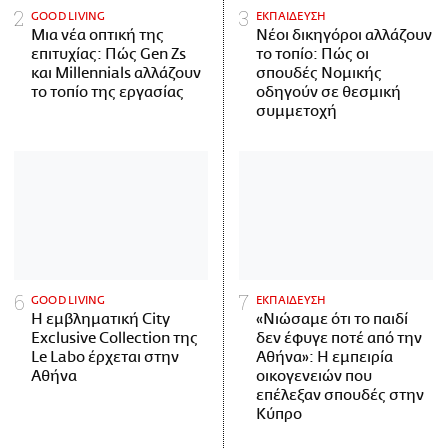
GOOD LIVING
ΕΚΠΑΙΔΕΥΣΗ
Μια νέα οπτική της
Νέοι δικηγόροι αλλάζουν
επιτυχίας: Πώς Gen Zs
το τοπίο: Πώς οι
και Millennials αλλάζουν
σπουδές Νομικής
το τοπίο της εργασίας
οδηγούν σε θεσμική
συμμετοχή
GOOD LIVING
ΕΚΠΑΙΔΕΥΣΗ
Η εμβληματική City
«Νιώσαμε ότι το παιδί
Exclusive Collection της
δεν έφυγε ποτέ από την
Le Labo έρχεται στην
Αθήνα»: Η εμπειρία
Αθήνα
οικογενειών που
επέλεξαν σπουδές στην
Κύπρο