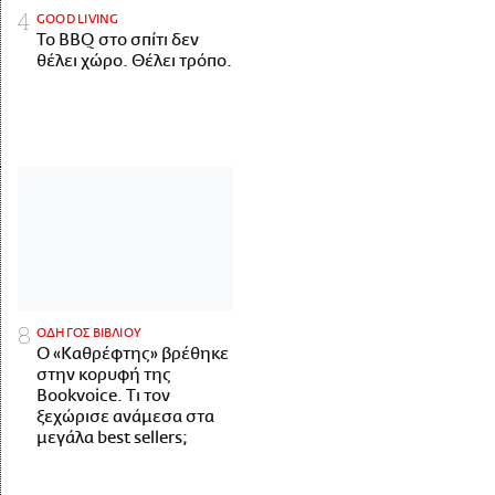
GOOD LIVING
Το BBQ στο σπίτι δεν
θέλει χώρο. Θέλει τρόπο.
ΟΔΗΓΟΣ ΒΙΒΛΙΟΥ
Ο «Καθρέφτης» βρέθηκε
στην κορυφή της
Bookvoice. Τι τον
ξεχώρισε ανάμεσα στα
μεγάλα best sellers;