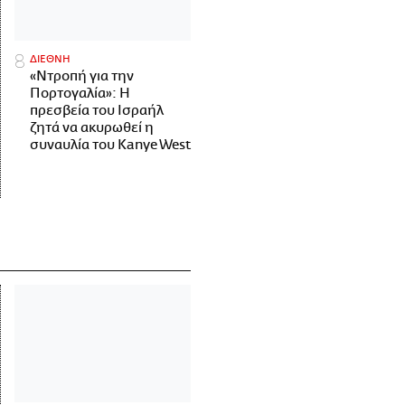
ΔΙΕΘΝΗ
«Ντροπή για την
Πορτογαλία»: Η
πρεσβεία του Ισραήλ
ζητά να ακυρωθεί η
συναυλία του Kanye West