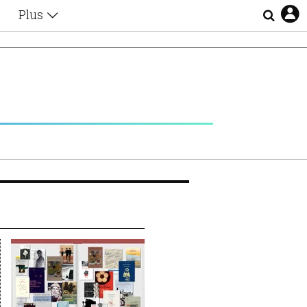
Plus
Θέματα
Συνεντεύξεις
Videos
τα
Αφιερώματα
Ζώδια
Εξομολογήσεις
Blogs
η
Οι Αθηναίοι
Απώλειες
Lgbtqi+
Επιλογές