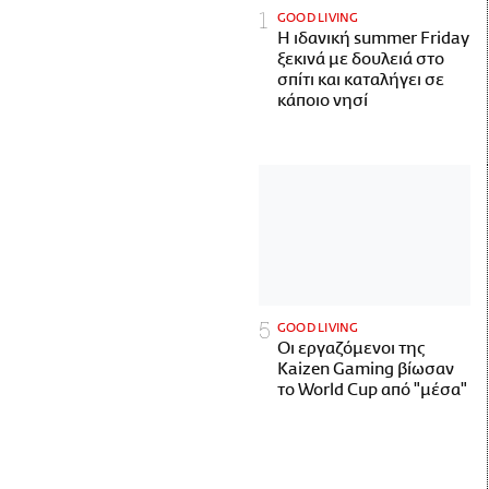
GOOD LIVING
Η ιδανική summer Friday
ξεκινά με δουλειά στο
σπίτι και καταλήγει σε
κάποιο νησί
GOOD LIVING
Οι εργαζόμενοι της
Kaizen Gaming βίωσαν
το World Cup από "μέσα"