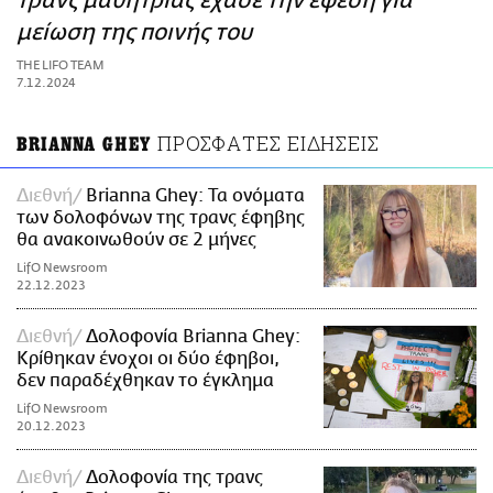
τρανς μαθήτριας έχασε την έφεση για
ΑΜΠΑ
μείωση της ποινής του
PRINT
THE LIFO TEAM
7.12.2024
ΠΡΟΣΦΑΤΕΣ ΕΙΔΗΣΕΙΣ
BRIANNA GHEY
Διεθνή
Brianna Ghey: Τα ονόματα
των δολοφόνων της τρανς έφηβης
θα ανακοινωθούν σε 2 μήνες
LifO Newsroom
22.12.2023
Διεθνή
Δολοφονία Brianna Ghey:
Κρίθηκαν ένοχοι οι δύο έφηβοι,
δεν παραδέχθηκαν το έγκλημα
LifO Newsroom
20.12.2023
Διεθνή
Δολοφονία της τρανς