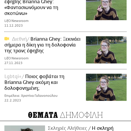
έφηβης Brianna Ghey:
«Φαντασιωνόμουν να τη
σκοτώνω»
LifO Newsroom
11.12.2023
Διεθνή
Brianna Ghey: Ξεκινάει
σήμερα η δίκη για τη δολοφονία
της τρανς έφηβης
LifO Newsroom
27.11.2023
Lgbtqi+
Ποιος φοβάται τη
Brianna Ghey ακόμη και
δολοφονημένη;
Επιμέλεια: Χριστίνα Γαλανοπούλου
22.2.2023
ΔΗΜΟΦΙΛΗ
ΘΕΜΑΤΑ
Σκληρές Αλήθειες
H σκληρή