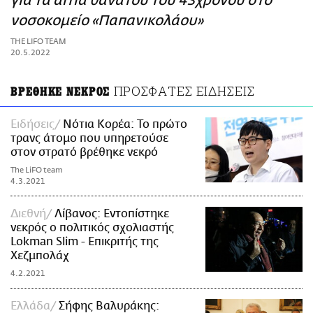
για τα αίτια θανάτου του 43χρονου στο
ΑΜΠΑ
νοσοκομείο «Παπανικολάου»
PRINT
THE LIFO TEAM
20.5.2022
ΠΡΟΣΦΑΤΕΣ ΕΙΔΗΣΕΙΣ
ΒΡΕΘΗΚΕ ΝΕΚΡΟΣ
Ειδήσεις
Νότια Κορέα: Το πρώτο
τρανς άτομο που υπηρετούσε
στον στρατό βρέθηκε νεκρό
The LiFO team
4.3.2021
Διεθνή
Λίβανος: Εντοπίστηκε
νεκρός ο πολιτικός σχολιαστής
Lokman Slim - Επικριτής της
Χεζμπολάχ
4.2.2021
Ελλάδα
Σήφης Βαλυράκης: