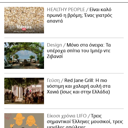
HEALTHY PEOPLE
Είναι καλό
πρωινό η βρόμη; Ένας γιατρός
απαντά
Design
Μόνο στα όνειρα: Τα
υπέροχα σπίτια του Ιμπέρ ντε
Ζιβανσί
Γεύση
Red Jane Grill: Η πιο
νόστιμη και χαλαρή αυλή στα
Χανιά (ίσως και στην Ελλάδα)
Είκοσι χρόνια LIFO
Tρεις
σημαντικοί Έλληνες μουσικοί, τρεις
μεγάλες απώλειες