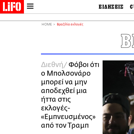
ΕΙΔΗΣΕΙΣ
C
LIFO SHOP
Ελλάδα
Ο
Διεθνή
Μ
NEWSLETTER
HOME
Βραζιλία εκλογές
Πολιτική
Θ
ΜΙΚΡΟΠΡΑΓΜΑΤΑ
Β
Οικονομία
Ει
THE GOOD LIFO
Πολιτισμός
Βι
LIFOLAND
Αθλητισμός
Αρ
CITY GUIDE
& 
Περιβάλλον
Διεθνή
Φόβοι ότι
D
ΑΜΠΑ
TV & Media
Φ
ο Μπολσονάρο
PRINT
Tech &
Science
μπορεί να μην
European Lifo
αποδεχθεί μια
ήττα στις
εκλογές-
«Εμπνευσμένος»
από τον Τραμπ