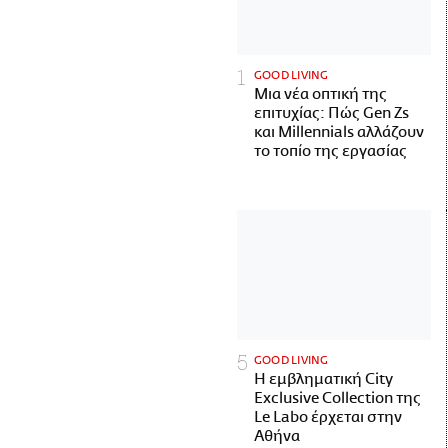
GOOD LIVING
Μια νέα οπτική της
επιτυχίας: Πώς Gen Zs
και Millennials αλλάζουν
το τοπίο της εργασίας
GOOD LIVING
Η εμβληματική City
Exclusive Collection της
Le Labo έρχεται στην
Αθήνα