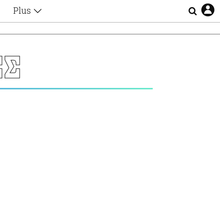
Plus
Θέματα
Συνεντεύξεις
Videos
ΕΣ
τα
Αφιερώματα
Ζώδια
Εξομολογήσεις
Blogs
η
Οι Αθηναίοι
Απώλειες
Lgbtqi+
Επιλογές