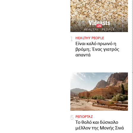
HEALTHY PEOPLE
Είναι καλό πρωινό η
βρόμη; Ένας γιατρός
απαντά
ΡΕΠΟΡΤΑΖ
Το θολό και δύσκολο
μέλλον της Μονής Σινά