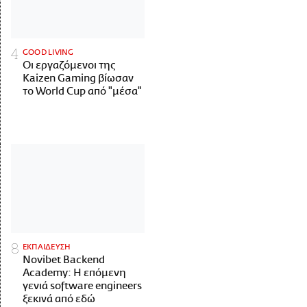
GOOD LIVING
Οι εργαζόμενοι της
Kaizen Gaming βίωσαν
το World Cup από "μέσα"
ΕΚΠΑΙΔΕΥΣΗ
Novibet Backend
Academy: Η επόμενη
γενιά software engineers
ξεκινά από εδώ