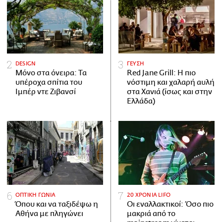
DESIGN
ΓΕΥΣΗ
Μόνο στα όνειρα: Τα
Red Jane Grill: Η πιο
υπέροχα σπίτια του
νόστιμη και χαλαρή αυλή
Ιμπέρ ντε Ζιβανσί
στα Χανιά (ίσως και στην
Ελλάδα)
ΟΠΤΙΚΗ ΓΩΝΙΑ
20 ΧΡΟΝΙΑ LIFO
Όπου και να ταξιδέψω η
Οι εναλλακτικοί: Όσο πιο
Αθήνα με πληγώνει
μακριά από το