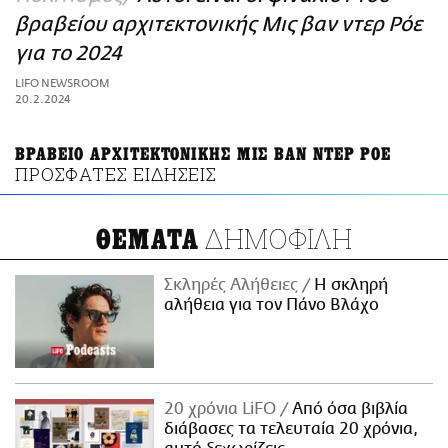
ΑΜΠΑ
βραβείου αρχιτεκτονικής Μις βαν ντερ Ρόε
PRINT
για το 2024
LIFO NEWSROOM
20.2.2024
ΒΡΑΒΕΙΟ ΑΡΧΙΤΕΚΤΟΝΙΚΗΣ ΜΙΣ ΒΑΝ ΝΤΕΡ ΡΟΕ
ΠΡΟΣΦΑΤΕΣ ΕΙΔΗΣΕΙΣ
ΔΗΜΟΦΙΛΗ
ΘΕΜΑΤΑ
Σκληρές Αλήθειες
H σκληρή
αλήθεια για τον Πάνο Βλάχο
20 χρόνια LiFO
Από όσα βιβλία
διάβασες τα τελευταία 20 χρόνια,