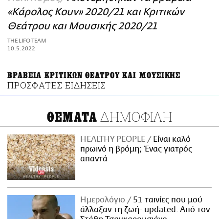
ΑΜΠΑ
«Κάρολος Κουν» 2020/21 και Κριτικών
PRINT
Θεάτρου και Μουσικής 2020/21
THE LIFO TEAM
10.5.2022
ΒΡΑΒΕΙΑ ΚΡΙΤΙΚΩΝ ΘΕΑΤΡΟΥ ΚΑΙ ΜΟΥΣΙΚΗΣ
ΠΡΟΣΦΑΤΕΣ ΕΙΔΗΣΕΙΣ
ΔΗΜΟΦΙΛΗ
ΘΕΜΑΤΑ
HEALTHY PEOPLE
Είναι καλό
πρωινό η βρόμη; Ένας γιατρός
απαντά
Ημερολόγιο
51 ταινίες που μού
άλλαξαν τη ζωή- updated. Aπό τον