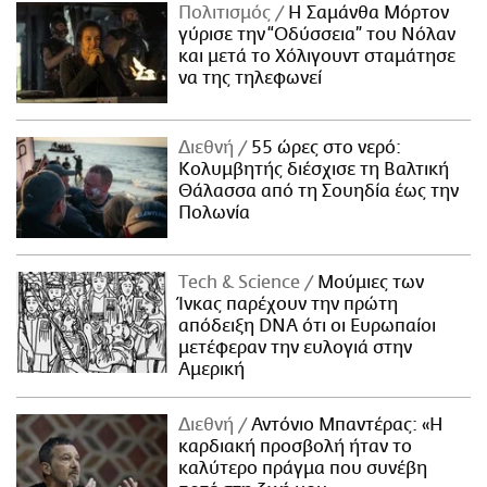
Πολιτισμός
Η Σαμάνθα Μόρτον
γύρισε την “Οδύσσεια” του Νόλαν
και μετά το Χόλιγουντ σταμάτησε
να της τηλεφωνεί
Διεθνή
55 ώρες στο νερό:
Κολυμβητής διέσχισε τη Βαλτική
Θάλασσα από τη Σουηδία έως την
Πολωνία
Τech & Science
Μούμιες των
Ίνκας παρέχουν την πρώτη
απόδειξη DNA ότι οι Ευρωπαίοι
μετέφεραν την ευλογιά στην
Αμερική
Διεθνή
Αντόνιο Μπαντέρας: «Η
καρδιακή προσβολή ήταν το
καλύτερο πράγμα που συνέβη