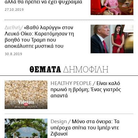
αλλά θα πρέπει να έχει ψυχραιμία
27.10.2019
Διεθνή
«Βαθύ λαρύγγι» στον
Λευκό Οίκο: Καρατόμησαν τη
βοηθό του Τραμπ που
αποκάλυπτε μυστικά του
30.8.2019
ΔΗΜΟΦΙΛΗ
ΘΕΜΑΤΑ
HEALTHY PEOPLE
Είναι καλό
πρωινό η βρόμη; Ένας γιατρός
απαντά
Design
Μόνο στα όνειρα: Τα
υπέροχα σπίτια του Ιμπέρ ντε
Ζιβανσί