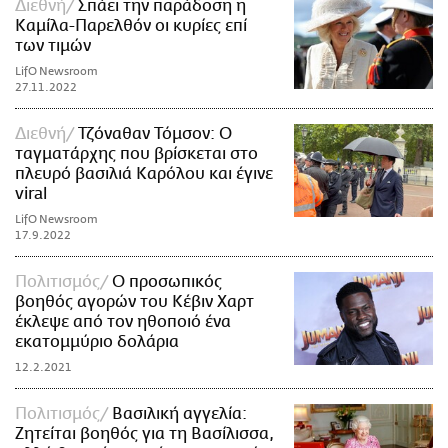
Διεθνή
Σπάει την παράδοση η
Καμίλα-Παρελθόν οι κυρίες επί
των τιμών
LifO Newsroom
27.11.2022
Διεθνή
Τζόναθαν Τόμσον: Ο
ταγματάρχης που βρίσκεται στο
πλευρό βασιλιά Καρόλου και έγινε
viral
LifO Newsroom
17.9.2022
Πολιτισμός
Ο προσωπικός
βοηθός αγορών του Κέβιν Χαρτ
έκλεψε από τον ηθοποιό ένα
εκατομμύριο δολάρια
12.2.2021
Πολιτισμός
Βασιλική αγγελία:
Ζητείται βοηθός για τη Βασίλισσα,