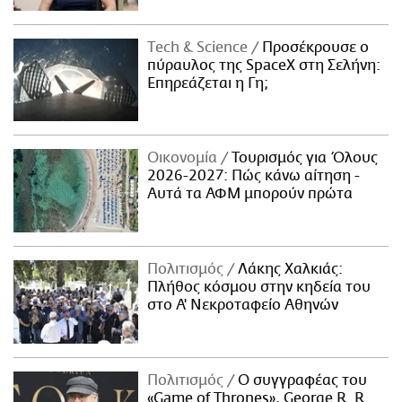
Τech & Science
Προσέκρουσε ο
πύραυλος της SpaceX στη Σελήνη:
Επηρεάζεται η Γη;
Οικονομία
Τουρισμός για Όλους
2026-2027: Πώς κάνω αίτηση -
Αυτά τα ΑΦΜ μπορούν πρώτα
Πολιτισμός
Λάκης Χαλκιάς:
Πλήθος κόσμου στην κηδεία του
στο Α' Νεκροταφείο Αθηνών
Πολιτισμός
Ο συγγραφέας του
«Game of Thrones», George R. R.