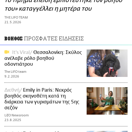
το τίμημα επειδή εμπιστεύτηκε τον βοηθό
ΑΜΠΑ
του» καταγγέλλει η μητέρα του
PRINT
THE LIFO TEAM
21.5.2026
ΠΡΟΣΦΑΤΕΣ ΕΙΔΗΣΕΙΣ
ΒΟΗΘΟΣ
It's Viral
Θεσσαλονίκη: Σκύλος
ανέλαβε ρόλο βοηθού
οδοντιάτρου
The LiFO team
9.2.2026
Διεθνή
Emily in Paris: Νεκρός
βοηθός σκηνοθέτη κατά τη
διάρκεια των γυρισμάτων της 5ης
σεζόν
LifO Newsroom
23.8.2025