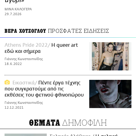
αγόρι»
ΑΜΠΑ
ΜΙΝΑ ΚΑΛΟΓΕΡΑ
PRINT
29.7.2026
ΠΡΟΣΦΑΤΕΣ ΕΙΔΗΣΕΙΣ
ΒΕΡΑ ΧΟΤΖΟΓΛΟΥ
Athens Pride 2022
Η queer art
εδώ και σήμερα
Γιάννης Κωνσταντινίδης
18.6.2022
Εικαστικά
Πέντε έργα τέχνης
που συγκρατούμε από τις
εκθέσεις του φετινού φθινοπώρου
Γιάννης Κωνσταντινίδης
12.12.2021
ΔΗΜΟΦΙΛΗ
ΘΕΜΑΤΑ