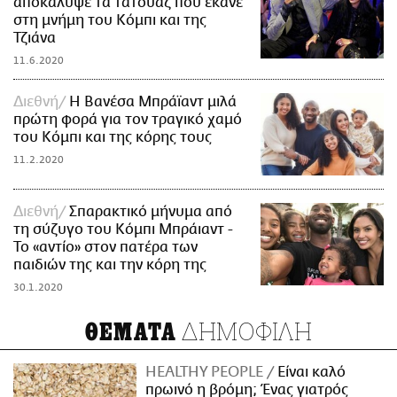
αποκάλυψε τα τατουάζ που έκανε
στη μνήμη του Κόμπι και της
Τζιάνα
11.6.2020
Διεθνή
Η Βανέσα Μπράϊαντ μιλά
πρώτη φορά για τον τραγικό χαμό
του Κόμπι και της κόρης τους
11.2.2020
Διεθνή
Σπαρακτικό μήνυμα από
τη σύζυγο του Κόμπι Μπράιαντ -
To «αντίο» στον πατέρα των
παιδιών της και την κόρη της
30.1.2020
ΔΗΜΟΦΙΛΗ
ΘΕΜΑΤΑ
HEALTHY PEOPLE
Είναι καλό
πρωινό η βρόμη; Ένας γιατρός