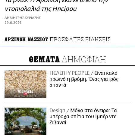
τα βνα»: Η Αρσινόη έκανε brand την
ΑΜΠΑ
ντοπιολαλιά της Ηπείρου
PRINT
ΔΗΜΗΤΡΗΣ ΚΥΡΙΑΖΗΣ
29.6.2024
ΠΡΟΣΦΑΤΕΣ ΕΙΔΗΣΕΙΣ
ΑΡΣΙΝΟΗ ΝΑΣΣΙΟΥ
ΔΗΜΟΦΙΛΗ
ΘΕΜΑΤΑ
HEALTHY PEOPLE
Είναι καλό
πρωινό η βρόμη; Ένας γιατρός
απαντά
Design
Μόνο στα όνειρα: Τα
υπέροχα σπίτια του Ιμπέρ ντε
Ζιβανσί