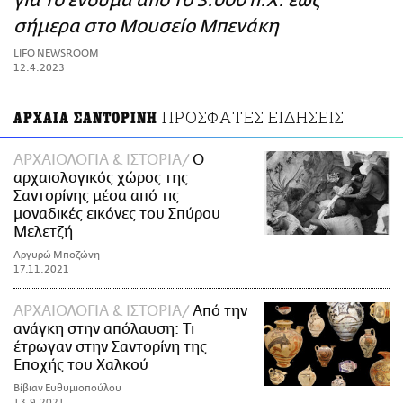
για το ένδυμα από το 3.000 π.Χ. έως
ΑΜΠΑ
σήμερα στο Μουσείο Μπενάκη
PRINT
LIFO NEWSROOM
12.4.2023
ΠΡΟΣΦΑΤΕΣ ΕΙΔΗΣΕΙΣ
ΑΡΧΑΙΑ ΣΑΝΤΟΡΙΝΗ
ΑΡΧΑΙΟΛΟΓΙΑ & ΙΣΤΟΡΙΑ
Ο
αρχαιολογικός χώρος της
Σαντορίνης μέσα από τις
μοναδικές εικόνες του Σπύρου
Μελετζή
Αργυρώ Μποζώνη
17.11.2021
ΑΡΧΑΙΟΛΟΓΙΑ & ΙΣΤΟΡΙΑ
Από την
ανάγκη στην απόλαυση: Τι
έτρωγαν στην Σαντορίνη της
Εποχής του Χαλκού
Βίβιαν Ευθυμιοπούλου
13.9.2021