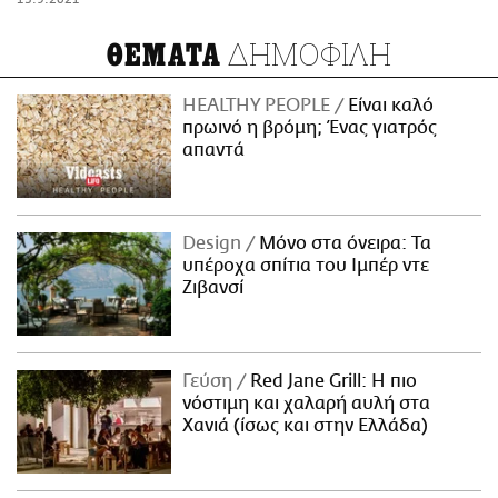
ΔΗΜΟΦΙΛΗ
ΘΕΜΑΤΑ
HEALTHY PEOPLE
Είναι καλό
πρωινό η βρόμη; Ένας γιατρός
απαντά
Design
Μόνο στα όνειρα: Τα
υπέροχα σπίτια του Ιμπέρ ντε
Ζιβανσί
Γεύση
Red Jane Grill: Η πιο
νόστιμη και χαλαρή αυλή στα
Χανιά (ίσως και στην Ελλάδα)