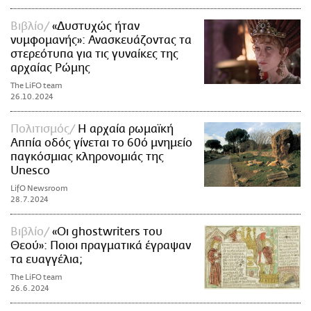
Βιβλίο
«Δυστυχώς ήταν
νυμφομανής»: Ανασκευάζοντας τα
στερεότυπα για τις γυναίκες της
αρχαίας Ρώμης
The LiFO team
26.10.2024
Πολιτισμός
Η αρχαία ρωμαϊκή
Αππία οδός γίνεται το 60ό μνημείο
παγκόσμιας κληρονομιάς της
Unesco
LifO Newsroom
28.7.2024
Βιβλίο
«Οι ghostwriters του
Θεού»: Ποιοι πραγματικά έγραψαν
τα ευαγγέλια;
The LiFO team
26.6.2024