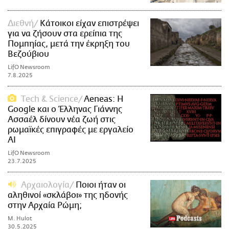
Διεθνή
Κάτοικοι είχαν επιστρέψει
για να ζήσουν στα ερείπια της
Πομπηίας, μετά την έκρηξη του
Βεζούβιου
LifO Newsroom
7.8.2025
Τech & Science
Aeneas: Η
Google και ο Έλληνας Γιάννης
Ασσαέλ δίνουν νέα ζωή στις
ρωμαϊκές επιγραφές με εργαλείο
AI
LifO Newsroom
23.7.2025
Αρχαιολογία
Ποιοι ήταν οι
αληθινοί «σκλάβοι» της ηδονής
στην Αρχαία Ρώμη;
M. Hulot
30.5.2025