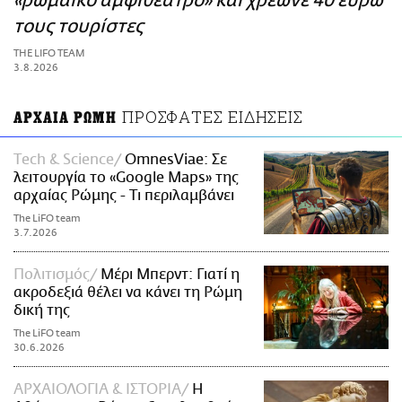
«ρωμαϊκό αμφιθέατρο» και χρέωνε 40 ευρώ
ΑΜΠΑ
τους τουρίστες
PRINT
THE LIFO TEAM
3.8.2026
ΠΡΟΣΦΑΤΕΣ ΕΙΔΗΣΕΙΣ
ΑΡΧΑΙΑ ΡΩΜΗ
Τech & Science
OmnesViae: Σε
λειτουργία το «Google Maps» της
αρχαίας Ρώμης - Τι περιλαμβάνει
The LiFO team
3.7.2026
Πολιτισμός
Μέρι Μπερντ: Γιατί η
ακροδεξιά θέλει να κάνει τη Ρώμη
δική της
The LiFO team
30.6.2026
ΑΡΧΑΙΟΛΟΓΙΑ & ΙΣΤΟΡΙΑ
Η