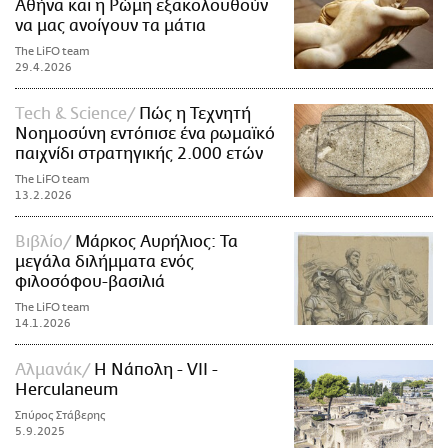
Αθήνα και η Ρώμη εξακολουθούν
να μας ανοίγουν τα μάτια
The LiFO team
29.4.2026
Τech & Science
Πώς η Τεχνητή
Νοημοσύνη εντόπισε ένα ρωμαϊκό
παιχνίδι στρατηγικής 2.000 ετών
The LiFO team
13.2.2026
Βιβλίο
Μάρκος Αυρήλιος: Τα
μεγάλα διλήμματα ενός
φιλοσόφου-βασιλιά
The LiFO team
14.1.2026
Αλμανάκ
Η Νάπολη - VII -
Herculaneum
Σπύρος Στάβερης
5.9.2025