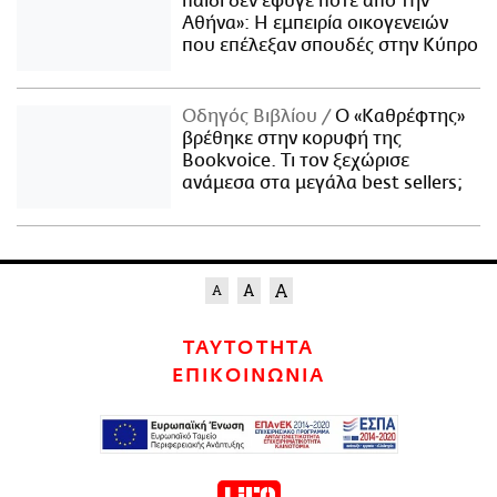
παιδί δεν έφυγε ποτέ από την
Αθήνα»: Η εμπειρία οικογενειών
που επέλεξαν σπουδές στην Κύπρο
Οδηγός Βιβλίου
Ο «Καθρέφτης»
βρέθηκε στην κορυφή της
Bookvoice. Τι τον ξεχώρισε
ανάμεσα στα μεγάλα best sellers;
ΤΑΥΤΟΤΗΤΑ
ΕΠΙΚΟΙΝΩΝΙΑ