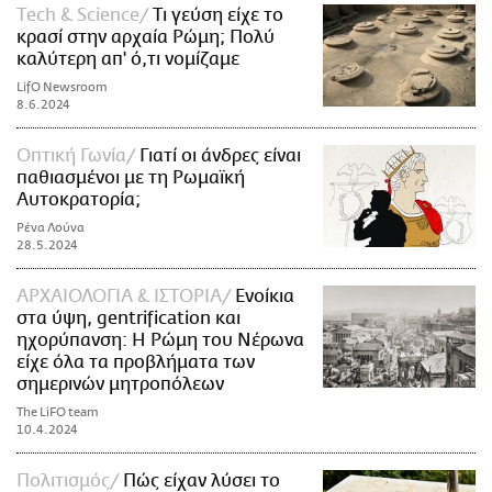
Τech & Science
Τι γεύση είχε το
κρασί στην αρχαία Ρώμη; Πολύ
καλύτερη απ' ό,τι νομίζαμε
LifO Newsroom
8.6.2024
Οπτική Γωνία
Γιατί οι άνδρες είναι
παθιασμένοι με τη Ρωμαϊκή
Αυτοκρατορία;
Ρένα Λούνα
28.5.2024
ΑΡΧΑΙΟΛΟΓΙΑ & ΙΣΤΟΡΙΑ
Ενοίκια
στα ύψη, gentrification και
ηχορύπανση: Η Ρώμη του Νέρωνα
είχε όλα τα προβλήματα των
σημερινών μητροπόλεων
The LiFO team
10.4.2024
Πολιτισμός
Πώς είχαν λύσει το