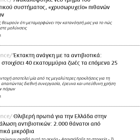
τικού συστήματος, «χρυσωρυχείο» πιθανών
ών
ς θεωρούν ότι μεταμορφώνει την κατανόησή μας για το πώς
στε μολύνσεις
M
ence
Έκτακτη ανάγκη με τα αντιβιοτικά:
 στοιχίσει 40 εκατομμύρια ζωές τα επόμενα 25
ντοχή αποτελεί μία από τις μεγαλύτερες προκλήσεις για τη
, απαιτώντας διεθνή συνεργασία, έρευνα και υπεύθυνη χρήση
ν πόρων
M
ence
Θλιβερή πρωτιά για την Ελλάδα στην
λωση αντιβιοτικών: 2.000 θάνατοι από
τικά μικρόβια
ρώνουν ακριβά αυτό το ρεκόρ - Απαισιόδοξα τα στοιχεία - Τι