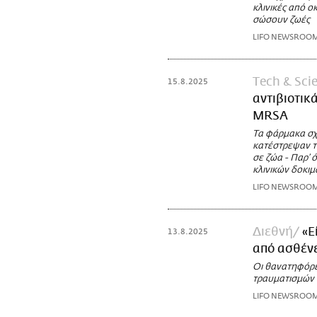
κλινικές από 
σώσουν ζωές
LIFO NEWSROO
Τech & Sci
15.8.2025
αντιβιοτικ
MRSA
Τα φάρμακα σχ
κατέστρεψαν τ
σε ζώα - Παρ’ 
κλινικών δοκι
LIFO NEWSROO
Διεθνή
«Ε
13.8.2025
από ασθένε
Οι θανατηφόρες
τραυματισμών 
LIFO NEWSROO