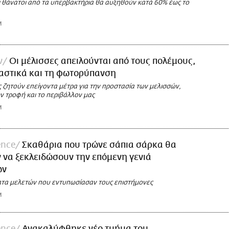
οι θάνατοι από τα υπερβακτήρια θα αυξηθούν κατά 60% έως το
M
ν
Οι μέλισσες απειλούνται από τους πολέμους,
αστικά και τη φωτορύπανση
 ζητούν επείγοντα μέτρα για την προστασία των μελισσών,
ην τροφή και το περιβάλλον μας
M
ence
Σκαθάρια που τρώνε σάπια σάρκα θα
να ξεκλειδώσουν την επόμενη γενιά
ών
τα μελετών που εντυπωσίασαν τους επιστήμονες
M
ence
Ανακαλύφθηκε νέο τμήμα του