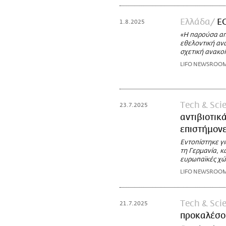
Ελλάδα
ΕΟ
1.8.2025
«Η παρούσα απ
εθελοντική ανά
σχετική ανακο
LIFO NEWSROO
Τech & Sci
23.7.2025
αντιβιοτικ
επιστήμον
Εντοπίστηκε γι
τη Γερμανία, κ
ευρωπαϊκές χώ
LIFO NEWSROO
Τech & Sci
21.7.2025
προκαλέσο