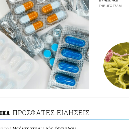
αντιβιοτικά
THE LIFO TEAM
ΠΡΟΣΦΑΤΕΣ ΕΙΔΗΣΕΙΣ
ΤΙΚΑ
ence
Νεάντερταλ: Πώς έφτιαξαν