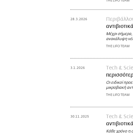
THE LIFO TEAM
Περιβάλλο
28.3.2026
αντιβιοτικ
Μέχρι σήμερα, 
ανακάλυψη νέω
THE LIFO TEAM
Τech & Sci
3.1.2026
περισσότερ
Οι ειδικοί προ
μικροβιακή αν
THE LIFO TEAM
Τech & Sci
30.11.2025
αντιβιοτικ
Κάθε χρόνο η 