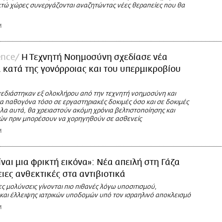
οκτώ χώρες συνεργάζονται αναζητώντας νέες θεραπείες που θα
M
ence
Η Τεχνητή Νοημοσύνη σχεδίασε νέα
ά κατά της γονόρροιας και του υπερμικροβίου
εδιάστηκαν εξ ολοκλήρου από την τεχνητή νοημοσύνη και
α παθογόνα τόσο σε εργαστηριακές δοκιμές όσο και σε δοκιμές
όλα αυτά, θα χρειαστούν ακόμη χρόνια βελτιστοποίησης και
μών πριν μπορέσουν να χορηγηθούν σε ασθενείς
M
ίναι μια φρικτή εικόνα»: Νέα απειλή στη Γάζα
ιες ανθεκτικές στα αντιβιοτικά
 μολύνσεις γίνονται πιο πιθανές λόγω υποσιτισμού,
και έλλειψης ιατρικών υποδομών υπό τον ισραηλινό αποκλεισμό
M