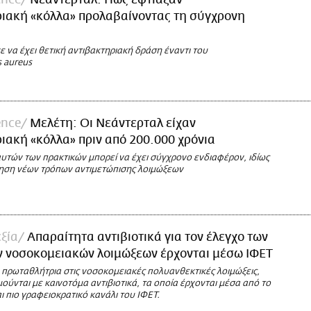
ιακή «κόλλα» προλαβαίνοντας τη σύγχρονη
 να έχει θετική αντιβακτηριακή δράση έναντι του
s aureus
ence
Μελέτη: Οι Νεάντερταλ είχαν
ιακή «κόλλα» πριν από 200.000 χρόνια
υτών των πρακτικών μπορεί να έχει σύγχρονο ενδιαφέρον, ιδίως
τηση νέων τρόπων αντιμετώπισης λοιμώξεων
εξία
Απαραίτητα αντιβιοτικά για τον έλεγχο των
ν νοσοκομειακών λοιμώξεων έρχονται μέσω ΙΦΕΤ
 πρωταθλήτρια στις νοσοκομειακές πολυανθεκτικές λοιμώξεις,
ύνται με καινοτόμα αντιβιοτικά, τα οποία έρχονται μέσα από το
ι πιο γραφειοκρατικό κανάλι του ΙΦΕΤ.