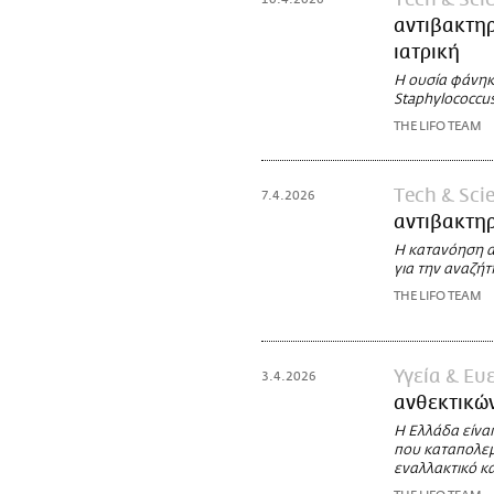
αντιβακτηρ
ιατρική
Η ουσία φάνηκε
Staphylococcu
THE LIFO TEAM
Τech & Sci
7.4.2026
αντιβακτηρ
H κατανόηση α
για την αναζή
THE LIFO TEAM
Υγεία & Ευ
3.4.2026
ανθεκτικώ
Η Ελλάδα είναι
που καταπολεμο
εναλλακτικό κα