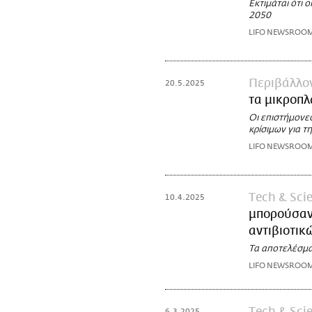
Εκτιμάται ότι 
2050
LIFO NEWSROO
Περιβάλλο
20.5.2025
τα μικροπλ
Οι επιστήμονες
κρίσιμων για τ
LIFO NEWSROO
Τech & Sci
10.4.2025
μπορούσαν 
αντιβιοτικ
Τα αποτελέσμα
LIFO NEWSROO
Τech & Sci
6.3.2025