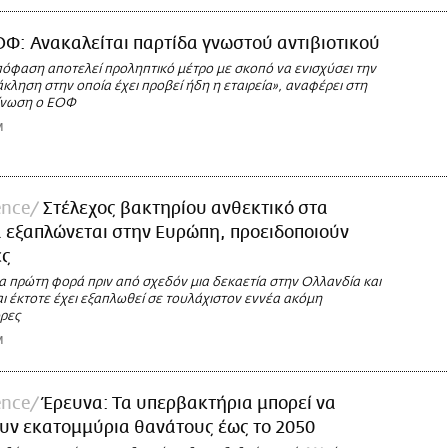
Φ: Ανακαλείται παρτίδα γνωστού αντιβιοτικού
όφαση αποτελεί προληπτικό μέτρο με σκοπό να ενισχύσει την
κληση στην οποία έχει προβεί ήδη η εταιρεία», αναφέρει στη
ίνωση ο ΕΟΦ
M
ence
Στέλεχος βακτηρίου ανθεκτικό στα
ά εξαπλώνεται στην Ευρώπη, προειδοποιούν
ες
α πρώτη φορά πριν από σχεδόν μια δεκαετία στην Ολλανδία και
αι έκτοτε έχει εξαπλωθεί σε τουλάχιστον εννέα ακόμη
ρες
M
ence
Έρευνα: Τα υπερβακτήρια μπορεί να
υν εκατομμύρια θανάτους έως το 2050