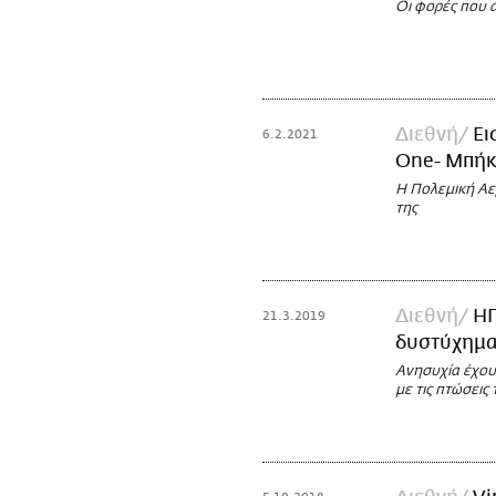
Οι φορές που α
Διεθνή
Ει
6.2.2021
One- Μπήκ
Η Πολεμική Αε
της
Διεθνή
ΗΠ
21.3.2019
δυστύχημα 
Ανησυχία έχου
με τις πτώσεις