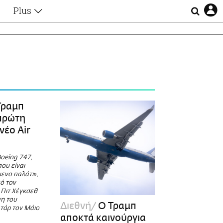
Plus
Θέματα
Συνεντεύξεις
Videos
τα
Αφιερώματα
Ζώδια
Εξομολογήσεις
Blogs
η
Τραμπ
Οι Αθηναίοι
 πρώτη
Απώλειες
νέο Air
Lgbtqi+
Επιλογές
oeing 747,
ου είναι
ενο παλάτι»,
ό τον
Πιτ Χέγκσεθ
ψη του
Διεθνή
O Τραμπ
τάρ τον Μάιο
αποκτά καινούργια