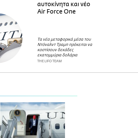
αυτοκίνητα και νέο
Air Force One
Τα νέα μεταφορικά μέσα του
Ντόναλντ Τραμπ πρόκειται να
κοστίσουν δεκάδες
εκατομμύρια δολάρια
THE LIFO TEAM