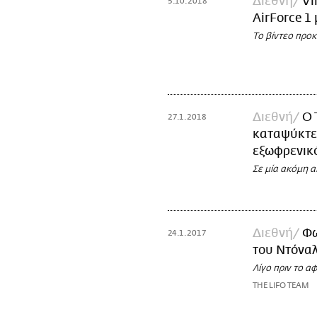
Διεθνή
Vi
5.10.2018
AirForce 1
Το βίντεο προκ
Διεθνή
Ο 
27.1.2018
καταψύκτες
εξωφρενικ
Σε μία ακόμη 
Διεθνή
Φω
24.1.2017
του Ντόναλ
Λίγο πριν το αφ
THE LIFO TEAM