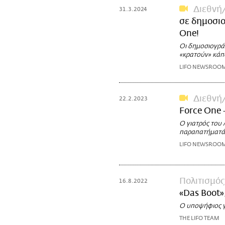
Διεθνή
31.3.2024
σε δημοσιο
One!
Οι δημοσιογρά
«κρατούν» κάπ
LIFO NEWSROO
Διεθνή
22.2.2023
Force One 
Ο γιατρός του 
παραπατήματά
LIFO NEWSROO
Πολιτισμός
16.8.2022
«Das Boot»
Ο υποψήφιος γ
THE LIFO TEAM