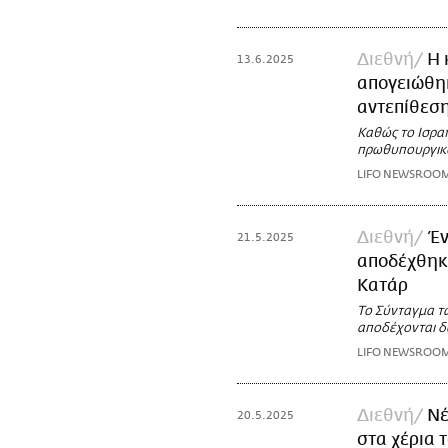
Διεθνή
Η 
13.6.2025
απογειώθηκ
αντεπίθεσ
Καθώς το Ισραή
πρωθυπουργικό
LIFO NEWSROO
Διεθνή
Έ
21.5.2025
αποδέχθηκε
Κατάρ
Το Σύνταγμα τ
αποδέχονται δ
LIFO NEWSROO
Διεθνή
Νέ
20.5.2025
στα χέρια 