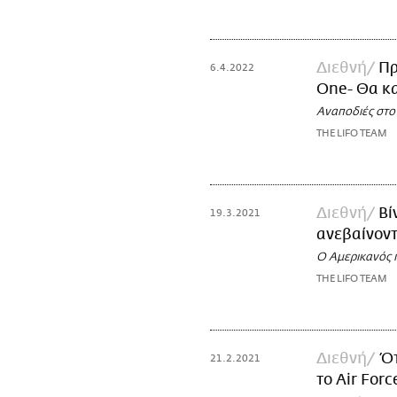
Διεθνή
Πρ
6.4.2022
One- Θα κ
Αναποδιές στο
THE LIFO TEAM
Διεθνή
Βί
19.3.2021
ανεβαίνοντ
Ο Αμερικανός 
THE LIFO TEAM
Διεθνή
Ότ
21.2.2021
το Air For