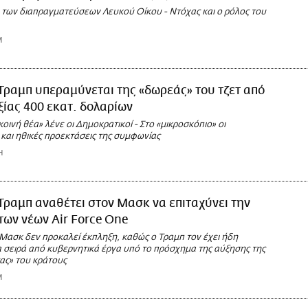
 των διαπραγματεύσεων Λευκού Οίκου - Ντόχας και ο ρόλος του
M
Τραμπ υπεραμύνεται της «δωρεάς» του τζετ από
ξίας 400 εκατ. δολαρίων
οινή θέα» λένε οι Δημοκρατικοί - Στο «μικροσκόπιο» οι
και ηθικές προεκτάσεις της συμφωνίας
Η
Τραμπ αναθέτει στον Μασκ να επιταχύνει την
ων νέων Air Force One
 Μασκ δεν προκαλεί έκπληξη, καθώς ο Τραμπ τον έχει ήδη
α σειρά από κυβερνητικά έργα υπό το πρόσχημα της αύξησης της
ας» του κράτους
M