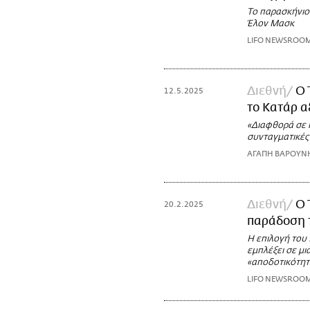
Το παρασκήνιο
Έλον Μασκ
LIFO NEWSROO
Διεθνή
Ο 
12.5.2025
το Κατάρ α
«Διαφθορά σε κ
συνταγματικές 
ΑΓΑΠΗ ΒΑΡΟΥΝ
Διεθνή
Ο 
20.2.2025
παράδοση τ
Η επιλογή του
εμπλέξει σε μι
«αποδοτικότητ
LIFO NEWSROO