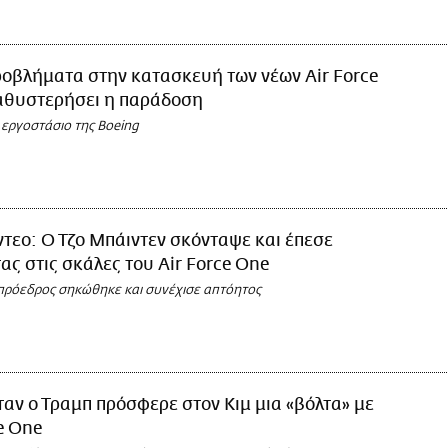
οβλήματα στην κατασκευή των νέων Air Force
αθυστερήσει η παράδοση
 εργοστάσιο της Boeing
ντεο: Ο Τζο Μπάιντεν σκόνταψε και έπεσε
ας στις σκάλες του Air Force One
πρόεδρος σηκώθηκε και συνέχισε απτόητος
αν ο Τραμπ πρόσφερε στον Κιμ μια «βόλτα» με
ce One