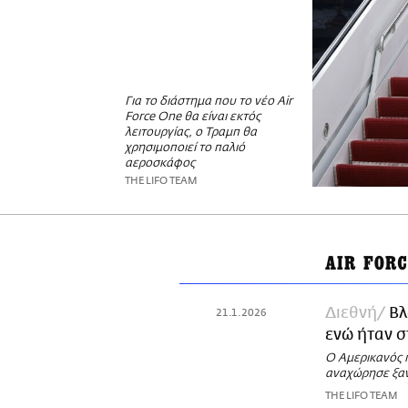
Για το διάστημα που το νέο Air
Force One θα είναι εκτός
λειτουργίας, ο Τραμπ θα
χρησιμοποιεί το παλιό
αεροσκάφος
THE LIFO TEAM
AIR FORC
Διεθνή
Βλ
21.1.2026
ενώ ήταν σ
Ο Αμερικανός 
αναχώρησε ξαν
THE LIFO TEAM