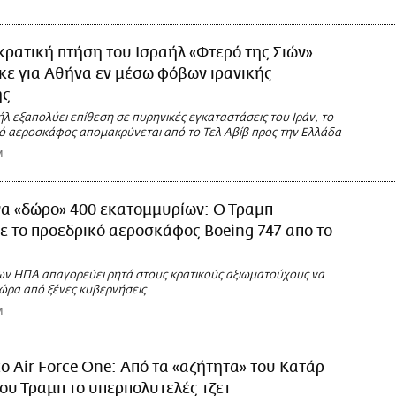
κρατική πτήση του Ισραήλ «Φτερό της Σιών»
ε για Αθήνα εν μέσω φόβων ιρανικής
ης
λ εξαπολύει επίθεση σε πυρηνικές εγκαταστάσεις του Ιράν, το
 αεροσκάφος απομακρύνεται από το Τελ Αβίβ προς την Ελλάδα
M
να «δώρο» 400 εκατομμυρίων: Ο Τραμπ
 το προεδρικό αεροσκάφος Boeing 747 απο το
ων ΗΠΑ απαγορεύει ρητά στους κρατικούς αξιωματούχους να
ώρα από ξένες κυβερνήσεις
M
ο Air Force One: Από τα «αζήτητα» του Κατάρ
του Τραμπ το υπερπολυτελές τζετ