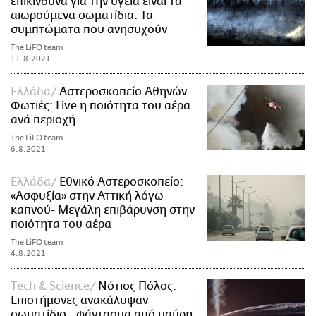
επικίνδυνα για την υγεία είναι τα
αιωρούμενα σωματίδια: Τα
συμπτώματα που ανησυχούν
The LiFO team
11.8.2021
Ελλάδα
Αστεροσκοπείο Αθηνών -
Φωτιές: Live η ποιότητα του αέρα
ανά περιοχή
The LiFO team
6.8.2021
Ελλάδα
Εθνικό Αστεροσκοπείο:
«Ασφυξία» στην Αττική λόγω
καπνού- Μεγάλη επιβάρυνση στην
ποιότητα του αέρα
The LiFO team
4.8.2021
Τech & Science
Νότιος Πόλος:
Επιστήμονες ανακάλυψαν
σωματίδιο - φάντασμα από μαύρη