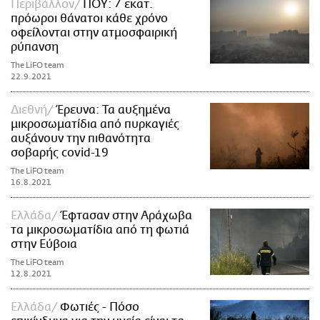
Περιβάλλον
ΠΟΥ: 7 εκατ.
πρόωροι θάνατοι κάθε χρόνο
οφείλονται στην ατμοσφαιρική
ρύπανση
The LiFO team
22.9.2021
Διεθνή
Έρευνα: Τα αυξημένα
μικροσωματίδια από πυρκαγιές
αυξάνουν την πιθανότητα
σοβαρής covid-19
The LiFO team
16.8.2021
Ελλάδα
Έφτασαν στην Αράχωβα
τα μικροσωματίδια από τη φωτιά
στην Εύβοια
The LiFO team
12.8.2021
Ελλάδα
Φωτιές - Πόσο