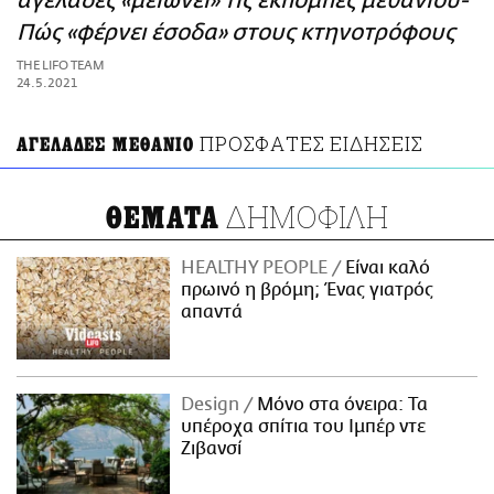
αγελάδες «μειώνει» τις εκπομπές μεθανίου-
ΑΜΠΑ
Πώς «φέρνει έσοδα» στους κτηνοτρόφους
PRINT
THE LIFO TEAM
24.5.2021
ΠΡΟΣΦΑΤΕΣ ΕΙΔΗΣΕΙΣ
ΑΓΕΛΑΔΕΣ ΜΕΘΑΝΙΟ
ΔΗΜΟΦΙΛΗ
ΘΕΜΑΤΑ
HEALTHY PEOPLE
Είναι καλό
πρωινό η βρόμη; Ένας γιατρός
απαντά
Design
Μόνο στα όνειρα: Τα
υπέροχα σπίτια του Ιμπέρ ντε
Ζιβανσί