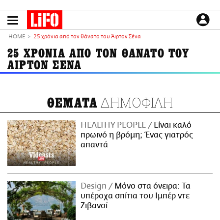
Παράκαμψη
προς
το
ΕΙΔΗΣΕΙΣ
κυρίως
HOME
25 χρόνια από τον θάνατο του Άιρτον Σένα
περιεχόμενο
CULTURE
25 ΧΡΟΝΙΑ ΑΠΟ ΤΟΝ ΘΑΝΑΤΟ ΤΟΥ
ΑΙΡΤΟΝ ΣΕΝΑ
ΑΠΟΨΕΙΣ
ΤΡΟΠΟΣ ΖΩΗΣ
PODCASTS
ΔΗΜΟΦΙΛΗ
ΘΕΜΑΤΑ
Plus
HEALTHY PEOPLE
Είναι καλό
πρωινό η βρόμη; Ένας γιατρός
απαντά
LIFO SHOP
NEWSLETTER
ΜΙΚΡΟΠΡΑΓΜΑΤΑ
Design
Μόνο στα όνειρα: Τα
THE GOOD LIFO
υπέροχα σπίτια του Ιμπέρ ντε
LIFOLAND
Ζιβανσί
CITY GUIDE