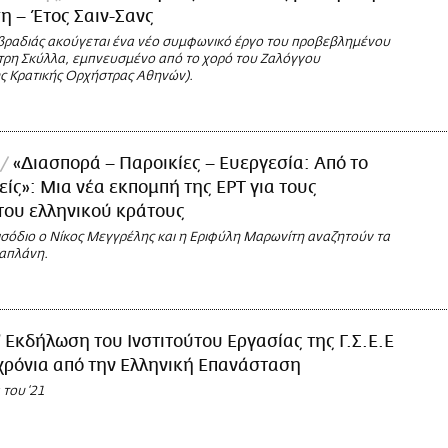
 – Έτος Σαιν-Σανς
 βραδιάς ακούγεται ένα νέο συμφωνικό έργο του προβεβλημένου
τρη Σκύλλα, εμπνευσμένο από το χορό του Ζαλόγγου
ης Κρατικής Ορχήστρας Αθηνών).
«Διασπορά – Παροικίες – Ευεργεσία: Από το
είς»: Μια νέα εκπομπή της ΕΡΤ για τους
του ελληνικού κράτους
ισόδιο ο Νίκος Μεγγρέλης και η Εριφύλη Μαρωνίτη αναζητούν τα
Καπλάνη.
Εκδήλωση του Ινστιτούτου Εργασίας της Γ.Σ.Ε.Ε
 χρόνια από την Ελληνική Επανάσταση
 του ‘21