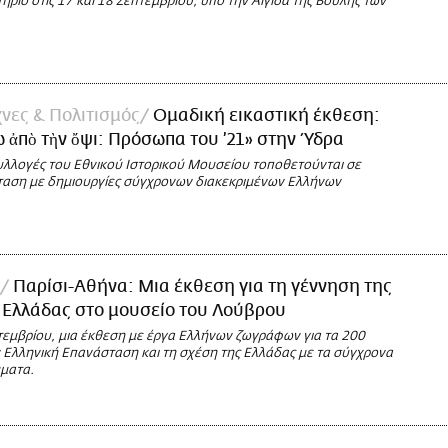
ήριο στις 17 και 18 Σεπτεμβρίου, υπό την Αιγίδα της Βουλής των
νες & Πολιτισμός
Ομαδική εικαστική έκθεση:
ω ἀπὸ τὴν ὄψι: Πρόσωπα του ’21» στην Ύδρα
συλλογές του Εθνικού Ιστορικού Μουσείου τοποθετούνται σε
ταση με δημιουργίες σύγχρονων διακεκριμένων Ελλήνων
Παρίσι-Αθήνα: Μια έκθεση για τη γέννηση της
 Ελλάδας στο μουσείο του Λούβρου
πτεμβρίου, μια έκθεση με έργα Ελλήνων ζωγράφων για τα 200
ν Ελληνική Επανάσταση και τη σχέση της Ελλάδας με τα σύγχρονα
ματα.