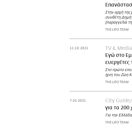
Επανάσταση
Στην αρχή της
συνθέ­τη Δημή
(παραγγελία τ
THE LIFO TEAM
TV & Media
11.10.2021
Εγώ στο Εμ
ευεργέτες 
Στο πρώτο επε
ίχνη του Ζώη 
THE LIFO TEAM
City Guide
7.10.2021
για τα 200
Για την Ελλάδα
THE LIFO TEAM