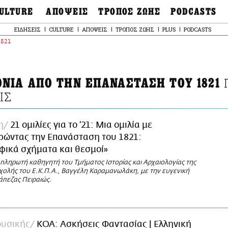
ULTURE
ΑΠΟΨΕΙΣ
ΤΡΟΠΟΣ ΖΩΗΣ
PODCASTS
θόνες
Ιδέες
Μόδα & Στυλ
Σκληρές Αλήθειες
ΕΙΔΗΣΕΙΣ
CULTURE
ΑΠΟΨΕΙΣ
ΤΡΟΠΟΣ ΖΩΗΣ
PLUS
PODCASTS
OnDemand
ουσική
Στήλες
Γεύση
Παράκαμψη
1821
Σκληρές Αλήθειες
προς
έατρο
Οπτική Γωνία
Υγεία & Σώμα
το
Αληθινά Εγκλήμα
κυρίως
καστικά
Guests
Ταξίδια
περιεχόμενο
Άλλο ένα podcast
βλίο
Επιστολές
Συνταγές
3.0
ΟΝΙΑ ΑΠΟ ΤΗΝ ΕΠΑΝΑΣΤΑΣΗ ΤΟΥ 1821
χαιολογία
Living
Ψυχή & Σώμα
ΙΣ
Ιστορία
Urban
Άκου την επιστήμ
esign
Αγορά
Ιστορία μιας πόλης
ωτογραφία
η
21 ομιλίες για το ’21: Μια ομιλία με
Pulp Fiction
ρώντας την Επανάσταση του 1821:
Radio Lifo
φικά σχήματα και θεσμοί»
The Review
απληρωτή καθηγητή του Τμήματος Ιστορίας και Αρχαιολογίας της
LiFO Politics
χολής του Ε.Κ.Π.Α., Βαγγέλη Καραμανωλάκη, με την ευγενική
Το κρασί με απλά
άπεζας Πειραιώς.
λόγια
Ζούμε, ρε!
υσικής
ΚΟΑ: Ασκήσεις Φαντασίας | Ελληνική