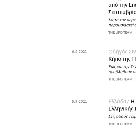
από την Επ
Σεπτεμβρί
Μετά την περιο
παρουσιαστεί σ
THE LIFO TEAM
Οδηγός Σι
6.9.2021
Κήπο της Π
Έως και την Τε
προβληθούν οι
THE LIFO TEAM
Ελλάδα
Η
5.9.2021
Ελληνικής 
Στις οδούς Τσι
THE LIFO TEAM