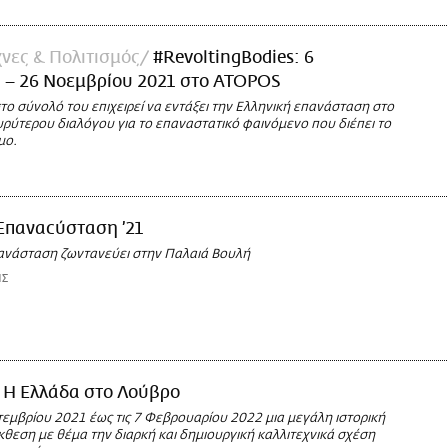
νες & Πολιτισμός
#RevoltingBodies: 6
 – 26 Νοεμβρίου 2021 στο ATOPOS
το σύνολό του επιχειρεί να εντάξει την Ελληνική επανάσταση στο
υρύτερου διαλόγου για το επαναστατικό φαινόμενο που διέπει το
μο.
Επαναcύσταση ’21
ανάσταση ζωντανεύει στην Παλαιά Βουλή
ΗΣ
H Ελλάδα στο Λούβρο
τεμβρίου 2021 έως τις 7 Φεβρουαρίου 2022 μια μεγάλη ιστορική
έκθεση με θέμα την διαρκή και δημιουργική καλλιτεχνικά σχέση