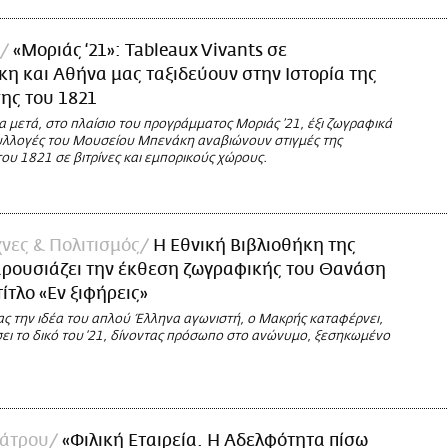
«Μοριάς ‘21»: Tableaux Vivants σε
η και Αθήνα μας ταξιδεύουν στην Ιστορία της
ης του 1821
α μετά, στο πλαίσιο του προγράμματος Μοριάς ’21, έξι ζωγραφικά
συλλογές του Μουσείου Μπενάκη αναβιώνουν στιγμές της
ου 1821 σε βιτρίνες και εμπορικούς χώρους.
νες & Πολιτισμός
Η Εθνική Βιβλιοθήκη της
αρουσιάζει την έκθεση ζωγραφικής του Θανάση
ίτλο «Εν ξιφήρεις»
 την ιδέα του απλού Έλληνα αγωνιστή, ο Μακρής καταφέρνει,
σει το δικό του ‘21, δίνοντας πρόσωπο στο ανώνυμο, ξεσηκωμένο
άτρου
«Φιλική Εταιρεία. Η Αδελφότητα πίσω