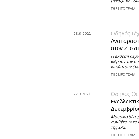
μεταξύ των δυ
THE LIFO TEAM
Οδηγός Τέχ
28.9.2021
Αναπαραστ
στον 21ο α
Η έκθεση περι
φέρουν την υπ
καλύπτουν ένα
THE LIFO TEAM
Οδηγός Θε
27.9.2021
Εναλλακτι
Δεκεμβρίο
Μουσικό θέατρ
συνθέτουν το 
της ΕΛΣ.
THE LIFO TEAM