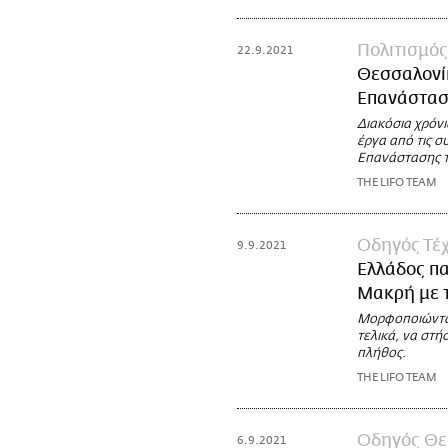
Πολιτισμός
22.9.2021
Θεσσαλονίκ
Επανάστασ
Διακόσια χρόνι
έργα από τις 
Επανάστασης τ
THE LIFO TEAM
Οδηγός Τέχ
9.9.2021
Ελλάδος π
Μακρή με τ
Μορφοποιώντας
τελικά, να στή
πλήθος.
THE LIFO TEAM
Οδηγός Θε
6.9.2021