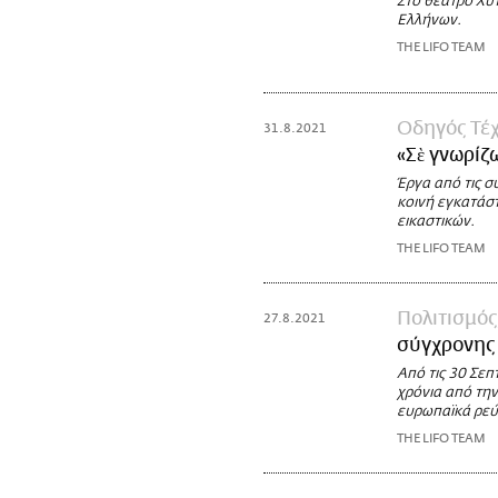
Στο θέατρο Χυτ
Ελλήνων.
THE LIFO TEAM
Οδηγός Τέχ
31.8.2021
«Σὲ γνωρίζ
Έργα από τις 
κοινή εγκατάσ
εικαστικών.
THE LIFO TEAM
Πολιτισμός
27.8.2021
σύγχρονης
Από τις 30 Σε
χρόνια από τη
ευρωπαϊκά ρεύ
THE LIFO TEAM