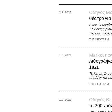
Οδηγός Μο
2.9.2021
θέατρο για
Δωρεάν προβολ
31 Δεκεμβρίου
της Ελληνικής
THE LIFO TEAM
Market ne
1.9.2021
Λιθογράφων
1821
Το Κτήμα Σκούρ
υποδέχεται για
THE LIFO TEAM
Οδηγός Θε
1.9.2021
τα 200 χρό