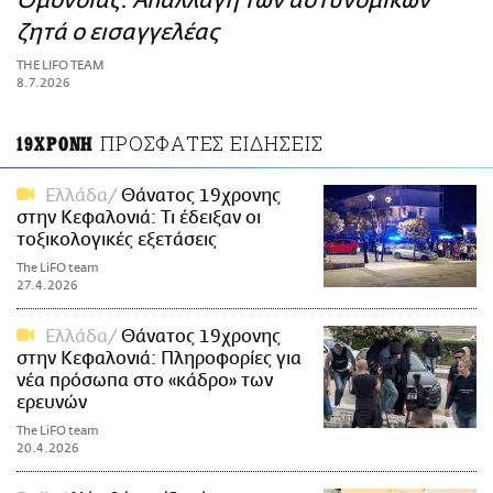
Ομόνοιας: Απαλλαγή των αστυνομικών
ΑΜΠΑ
ζητά ο εισαγγελέας
PRINT
THE LIFO TEAM
8.7.2026
ΠΡΟΣΦΑΤΕΣ ΕΙΔΗΣΕΙΣ
19ΧΡΟΝΗ
Ελλάδα
Θάνατος 19χρονης
στην Κεφαλονιά: Τι έδειξαν οι
τοξικολογικές εξετάσεις
The LiFO team
27.4.2026
Ελλάδα
Θάνατος 19χρονης
στην Κεφαλονιά: Πληροφορίες για
νέα πρόσωπα στο «κάδρο» των
ερευνών
The LiFO team
20.4.2026