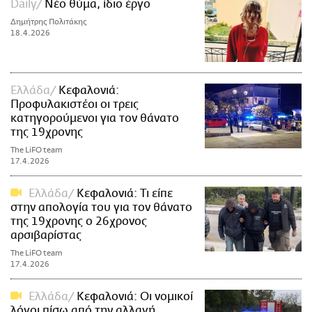
Daily
Νέο θύμα, ίδιο έργο
Δημήτρης Πολιτάκης
18.4.2026
Ελλάδα
Κεφαλονιά:
Προφυλακιστέοι οι τρεις
κατηγορούμενοι για τον θάνατο
της 19χρονης
The LiFO team
17.4.2026
Ελλάδα
Κεφαλονιά: Τι είπε
στην απολογία του για τον θάνατο
της 19χρονης ο 26χρονος
αρσιβαρίστας
The LiFO team
17.4.2026
Ελλάδα
Κεφαλονιά: Οι νομικοί
λόγοι πίσω από την αλλαγή