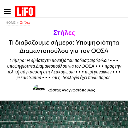
Παράκαμψη
προς
το
HOME
Στήλες
κυρίως
Στήλες
περιεχόμενο
Τι διαβάζουμε σήμερα: Yποψηφιότητα
Διαμαντοπούλου για τον ΟΟΣΑ
Σήμερα: Η αβάσταχτη μοναξιά του ποδοσφαιρόφιλου • • •
υποψηφιότητα Διαμαντοπούλου για τον ΟΟΣΑ • • • προς την
τελική σύγκρουση στη Λευκορωσία • • • περί γυναικών • • •
je suis Sanna • • • και η ιδεολογία έχει πολύ βάρος.
Κώστας Αναγνωστόπουλος