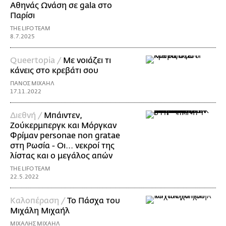
Αθηνάς Ωνάση σε gala στο
Παρίσι
THE LIFO TEAM
8.7.2025
Queertopia /
Με νοιάζει τι
κάνεις στο κρεβάτι σου
ΠΑΝΟΣ ΜΙΧΑΗΛ
17.11.2022
Διεθνή /
Μπάιντεν,
Ζούκερμπεργκ και Μόργκαν
Φρίμαν personae non gratae
στη Ρωσία - Οι... νεκροί της
λίστας και ο μεγάλος απών
THE LIFO TEAM
22.5.2022
Καλοπέραση /
Το Πάσχα του
Μιχάλη Μιχαήλ
ΜΙΧΑΛΗΣ ΜΙΧΑΗΛ