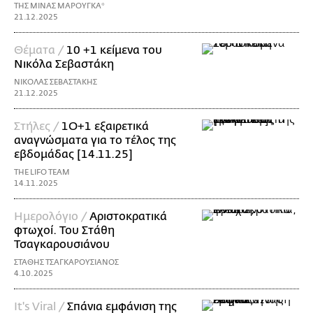
ΤΗΣ ΜΙΝΑΣ ΜΑΡΟΥΓΚΑ*
21.12.2025
Θέματα /
10 +1 κείμενα του
Νικόλα Σεβαστάκη
ΝΙΚΟΛΑΣ ΣΕΒΑΣΤΑΚΗΣ
21.12.2025
Στήλες /
1Ο+1 εξαιρετικά
αναγνώσματα για το τέλος της
εβδομάδας [14.11.25]
THE LIFO TEAM
14.11.2025
Ημερολόγιο /
Αριστοκρατικά
φτωχοί. Του Στάθη
Τσαγκαρουσιάνου
ΣΤΑΘΗΣ ΤΣΑΓΚΑΡΟΥΣΙΑΝΟΣ
4.10.2025
It's Viral /
Σπάνια εμφάνιση της