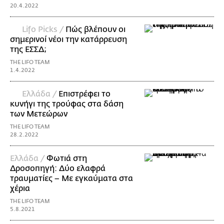
20.4.2022
Lifo Picks /
Πώς βλέπουν οι
σημερινοί νέοι την κατάρρευση
της ΕΣΣΔ;
THE LIFO TEAM
1.4.2022
Ελλάδα /
Επιστρέφει το
κυνήγι της τρούφας στα δάση
των Μετεώρων
THE LIFO TEAM
28.2.2022
Ελλάδα /
Φωτιά στη
Δροσοπηγή: Δύο ελαφρά
τραυματίες – Με εγκαύματα στα
χέρια
THE LIFO TEAM
5.8.2021