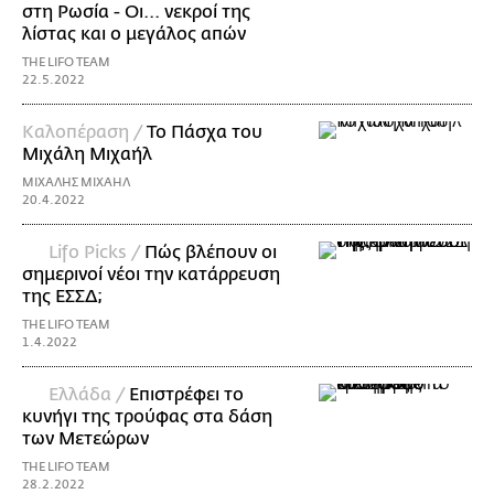
στη Ρωσία - Οι... νεκροί της
λίστας και ο μεγάλος απών
THE LIFO TEAM
22.5.2022
Καλοπέραση /
Το Πάσχα του
Μιχάλη Μιχαήλ
ΜΙΧΑΛΗΣ ΜΙΧΑΗΛ
20.4.2022
Lifo Picks /
Πώς βλέπουν οι
σημερινοί νέοι την κατάρρευση
της ΕΣΣΔ;
THE LIFO TEAM
1.4.2022
Ελλάδα /
Επιστρέφει το
κυνήγι της τρούφας στα δάση
των Μετεώρων
THE LIFO TEAM
28.2.2022