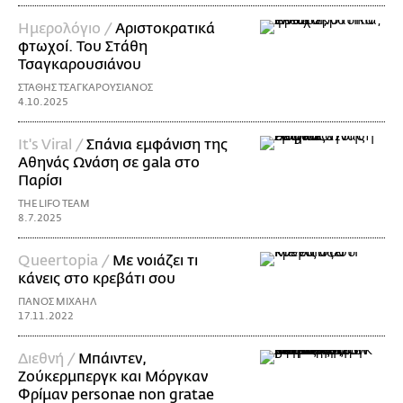
Ημερολόγιο /
Αριστοκρατικά
φτωχοί. Του Στάθη
Τσαγκαρουσιάνου
ΣΤΑΘΗΣ ΤΣΑΓΚΑΡΟΥΣΙΑΝΟΣ
4.10.2025
It's Viral /
Σπάνια εμφάνιση της
Αθηνάς Ωνάση σε gala στο
Παρίσι
THE LIFO TEAM
8.7.2025
Queertopia /
Με νοιάζει τι
κάνεις στο κρεβάτι σου
ΠΑΝΟΣ ΜΙΧΑΗΛ
17.11.2022
Διεθνή /
Μπάιντεν,
Ζούκερμπεργκ και Μόργκαν
Φρίμαν personae non gratae