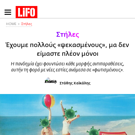
Παράκαμψη
προς
το
HOME
Στήλες
κυρίως
Στήλες
περιεχόμενο
Έχουμε πολλούς «ψεκασμένους», μα δεν
είμαστε πλέον μόνοι
Η πανδημία έχει φουντώσει κάθε μορφής αντιπαραθέσεις,
αυτήν τη φορά με νέες εστίες ανάμεσα σε «φωτισμένους».
Στάθης Χαϊκάλης