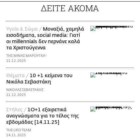
ΔΕΙΤΕ ΑΚΟΜΑ
Υγεία & Σώμα /
Μοναξιά, χαμηλά
εισοδήματα, social media: Γιατί
οι millennials δεν περνάνε καλά
τα Χριστούγεννα
ΤΗΣ ΜΙΝΑΣ ΜΑΡΟΥΓΚΑ*
21.12.2025
Θέματα /
10 +1 κείμενα του
Νικόλα Σεβαστάκη
ΝΙΚΟΛΑΣ ΣΕΒΑΣΤΑΚΗΣ
21.12.2025
Στήλες /
1Ο+1 εξαιρετικά
αναγνώσματα για το τέλος της
εβδομάδας [14.11.25]
THE LIFO TEAM
14.11.2025