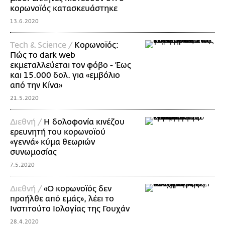
κορωνοϊός κατασκευάστηκε
13.6.2020
Τech & Science /
Κορωνοϊός:
Πώς το dark web
εκμεταλλεύεται τον φόβο - Έως
και 15.000 δολ. για «εμβόλιο
από την Κίνα»
21.5.2020
Διεθνή /
Η δολοφονία κινέζου
ερευνητή του κορωνοϊού
«γεννά» κύμα θεωριών
συνωμοσίας
7.5.2020
Διεθνή /
«Ο κορωνοϊός δεν
προήλθε από εμάς», λέει το
Ινστιτούτο Ιολογίας της Γουχάν
28.4.2020