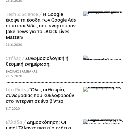
23.5.2020
Τech & Science /
Η Google
έκοψε τα έσοδα των Google Ads
σε ιστοσελίδες που αναρτούσαν
fake news για το «Black Lives
Matter»
16.6.2020
Στήλες /
Συνωμοσιολογική ή
θεσμική ενημέρωση;
ΒΑΣΙΛΗΣ ΒΑΜΒΑΚΑΣ
21.5.2020
Lifo Picks /
Όλες οι θεωρίες
συνωμοσίας που κυκλοφορούν
στο Ίντερνετ σε ένα βίντεο
8.7.2020
Ελλάδα /
Δημοσκόπηση: Οι
μισοί Έλληνες πιστεύουν ότι ο