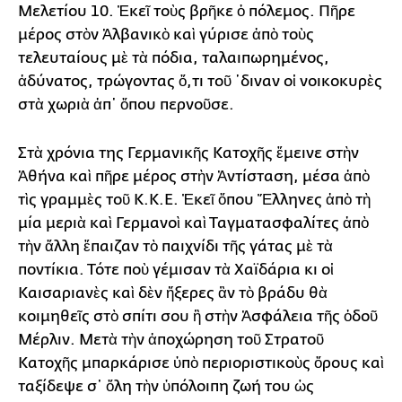
Μελετίου 10. Ἐκεῖ τοὺς βρῆκε ὁ πόλεμος. Πῆρε
μέρος στὸν Ἀλβανικὸ καὶ γύρισε ἀπὸ τοὺς
τελευταίους μὲ τὰ πόδια, ταλαιπωρημένος,
ἀδύνατος, τρώγοντας ὅ,τι τοῦ ῾διναν οἱ νοικοκυρὲς
στὰ χωριὰ ἀπ᾿ ὅπου περνοῦσε.
Στὰ χρόνια της Γερμανικῆς Κατοχῆς ἔμεινε στὴν
Ἀθήνα καὶ πῆρε μέρος στὴν Ἀντίσταση, μέσα ἀπὸ
τὶς γραμμὲς τοῦ Κ.Κ.Ε. Ἐκεῖ ὅπου Ἕλληνες ἀπὸ τὴ
μία μεριὰ καὶ Γερμανοὶ καὶ Ταγματασφαλίτες ἀπὸ
τὴν ἄλλη ἔπαιζαν τὸ παιχνίδι τῆς γάτας μὲ τὰ
ποντίκια. Τότε ποὺ γέμισαν τὰ Χαϊδάρια κι οἱ
Καισαριανὲς καὶ δὲν ἤξερες ἂν τὸ βράδυ θὰ
κοιμηθεῖς στὸ σπίτι σου ἢ στὴν Ἀσφάλεια τῆς ὁδοῦ
Μέρλιν. Μετὰ τὴν ἀποχώρηση τοῦ Στρατοῦ
Κατοχῆς μπαρκάρισε ὑπὸ περιοριστικοὺς ὅρους καὶ
ταξίδεψε σ᾿ ὅλη τὴν ὑπόλοιπη ζωή του ὡς