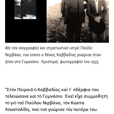
Με τον συγγραφέα και στρατιωτικό ιατρό
Παύλο
Νιρβάνα
, τον οποίο ο Νίκος Καββαδίας γνώρισε όταν
ήταν στο Γυμνάσιο. Αριστερά, φωτογραφία του 1935.
"Στὸν Πειραιᾶ ὁ Καββαδίας καὶ τ᾿ ἀδέρφια του
τελειώσανε καὶ τὸ Γυμνάσιο. Ἐκεῖ εἶχε συμμαθητὴ
τὸ γιὸ τοῦ Παύλου Νιρβάνα, τὸν Κώστα
Ἀποστολίδη, ποὺ τοῦ γνώρισε τὸν πατέρα του.