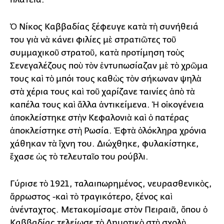
Ὁ Νίκος Καββαδίας ξέφευγε κατὰ τὴ συνήθειά
του γιὰ νὰ κάνει φιλίες μὲ στρατιῶτες τοῦ
συμμαχικοῦ στρατοῦ, κατὰ προτίμηση τοὺς
Σενεγαλέζους ποὺ τὸν ἐντυπωσίαζαν μὲ τὸ χρῶμα
τους καὶ τὸ μπόι τους καθὼς τὸν σήκωναν ψηλὰ
στὰ χέρια τους καὶ τοῦ χαρίζανε ταινίες ἀπὸ τὰ
καπέλα τους καὶ ἄλλα ἀντικείμενα. Ἡ οἰκογένεια
ἀποκλείστηκε στὴν Κεφαλονιὰ καὶ ὁ πατέρας
ἀποκλείστηκε στὴ Ρωσία. Ἑφτὰ ὁλόκληρα χρόνια
χάθηκαν τὰ ἴχνη του. Διώχθηκε, φυλακίστηκε,
ἔχασε ὡς τὸ τελευταῖο του ρούβλι.
Γύρισε τὸ 1921, ταλαιπωρημένος, νευρασθενικὸς,
ἄρρωστος -καὶ τὸ τραγικότερο, ξένος καὶ
ἀνένταχτος. Μετακομίσαμε στὸν Πειραιᾶ, ὅπου ὁ
Καββαδίας τελείωσε τὸ Δημοτικὸ στὴ σχολὴ