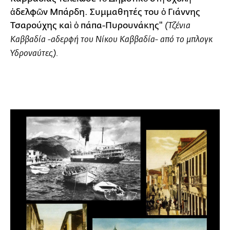
ἀδελφῶν Μπάρδη. Συμμαθητές του ὁ Γιάννης
Τσαρούχης καὶ ὁ πάπα-Πυρουνάκης"
(
Τζένια
Καββαδία
-αδερφή του Νίκου Καββαδία- από το μπλογκ
Υδροναύτες
).