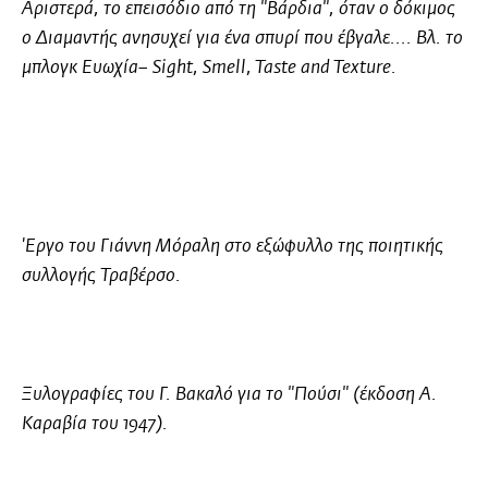
Αριστερά, το επεισόδιο από τη "Βάρδια", όταν ο δόκιμος
ο Διαμαντής ανησυχεί για ένα σπυρί που έβγαλε....
Βλ. το
μπλογκ Ευωχία– Sight, Smell, Taste and Texture.
'Εργο του
Γιάννη Μόραλη
στο εξώφυλλο της ποιητικής
συλλογής
Τραβέρσο
.
Ξυλογραφίες του
Γ. Βακαλό
για το
"Πούσι"
(έκδοση Α.
Καραβία του 1947).