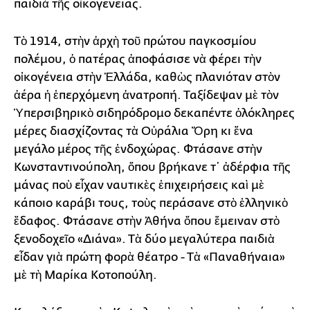
παιδιὰ τῆς οἰκογένειας.
Τὸ 1914, στὴν ἀρχὴ τοῦ πρώτου παγκοσμίου
πολέμου, ὁ πατέρας ἀποφάσισε νὰ φέρει τὴν
οἰκογένεια στὴν Ἑλλάδα, καθὼς πλανιόταν στὸν
ἀέρα ἡ ἐπερχόμενη ἀνατροπή. Ταξίδεψαν μὲ τὸν
Ὑπερσιβηρικὸ σιδηρόδρομο δεκαπέντε ὁλόκληρες
μέρες διασχίζοντας τὰ Οὐράλια Ὄρη κι ἕνα
μεγάλο μέρος τῆς ἐνδοχώρας. Φτάσανε στὴν
Κωνσταντινούπολη, ὅπου βρήκανε τ᾿ ἀδέρφια τῆς
μάνας ποὺ εἶχαν ναυτικὲς ἐπιχειρήσεις καὶ μὲ
κάποιο καράβι τους, τοὺς περάσανε στὸ ἑλληνικὸ
ἔδαφος. Φτάσανε στὴν Ἀθήνα ὅπου ἔμειναν στὸ
ξενοδοχεῖο «Διάνα». Τὰ δύο μεγαλύτερα παιδιὰ
εἶδαν γιὰ πρώτη φορὰ θέατρο - Τὰ «Παναθήναια»
μὲ τὴ Μαρίκα Κοτοπούλη.