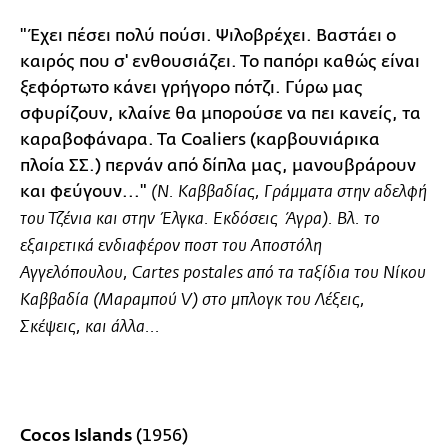
"Έχει πέσει πολύ πούσι. Ψιλοβρέχει. Βαστάει ο
καιρός που σ' ενθουσιάζει. Το παπόρι καθώς είναι
ξεφόρτωτο κάνει γρήγορο πότζι. Γύρω μας
σφυρίζουν, κλαίνε θα μπορούσε να πει κανείς, τα
καραβοφάναρα. Τα Coaliers (καρβουνιάρικα
πλοία ΣΣ.) περνάν από δίπλα μας, μανουβράρουν
και φεύγουν..."
(Ν. Καββαδίας, Γράμματα στην αδελφή
του Τζένια και στην Έλγκα. Εκδόσεις Άγρα). Βλ. το
εξαιρετικά ενδιαφέρον ποστ του
Αποστόλη
Αγγελόπουλου,
Cartes postales από τα ταξίδια του Νίκου
Καββαδία (Μαραμπού V)
στο μπλογκ του
Λέξεις,
Σκέψεις, και άλλα...
Cocos Islands
(1956)