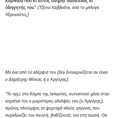
Καρθαῖο ποὺ κι αὐτὸς ὑπῆρξε δάσκαλος κι
ὁδηγητής του"
(
Τζένια Καββαδία
, από το μπλογκ
Υδροναύτες).
Με ένα από τα αδέρφια του (δεν διευκρινίζεται αν είναι
ο Δημήτρης-Μίκιας ή ο Αργύρης).
"Το 1957, στο Κόμπε της Ιαπωνίας, αυτοκτονεί μέσα στην
καμπίνα του ο μικρότερος αδελφός του (ο Αργύρης),
πρώτος πλοίαρχος σε φορτηγά πλοία, γεγονός που
συγκλονίζει τον ποιητή, βυθίζοντάς τον στη σιωπή. Θα