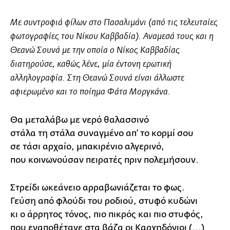
Με συντροφιά φίλων στο
Πασαλιμάνι
(από τις τελευταίες
φωτογραφίες του Νίκου Καββαδία). Αναμεσά τους και η
Θεανώ Σουνά
με την οποία ο Νίκος Καββαδίας
διατηρούσε, καθώς λένε, μία έντονη ερωτική
αλληλογραφία. Στη Θεανώ Σουνά είναι άλλωστε
αφιερωμένο και το ποίημα
Φάτα Μοργκάνα
.
Θα μεταλάβω με νερό θαλασσινό
στάλα τη στάλα συναγμένο απ' το κορμί σου
σε τάσι αρχαίο, μπακιρένιο αλγερινό,
που κοινωνούσαν πειρατές πριν πολεμήσουν.
Στρείδι ωκεάνειο αρραβωνιάζεται το φως.
Γεύση από φλούδι του ροδιού, στυφό κυδώνι
κι ο άρρητος τόνος, πιο πικρός και πιο στυφός,
που εναποθέτανε στα βάζα οι Καρχηδόνιοι (...)