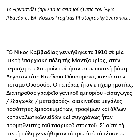
Το
Αργοστόλι
(πριν τους σεισμούς) από τον 'Αγιο
Αθανάσιο. Βλ. Kostas Fragkias Photography Svoronata.
"Ὁ Νίκος Καββαδίας γεννήθηκε τὸ 1910 σὲ μία
μικρὴ ἐπαρχιακὴ πόλη τῆς Μαντζουρίας, στὴν
περιοχὴ τοῦ Χαρμπὶν ποὺ ἦταν στρατιωτικὴ βάση.
Λεγόταν τότε Νικόλσκι Οὐσουρίσκι, κοντὰ στὸν
ποταμὸ Οὐσσούρ. Ὁ πατέρας ἦταν ἐπιχειρηματίας.
Διατηροῦσε γραφεῖο γενικοῦ ἐμπορίου -εἰσαγωγὲς
/ ἐξαγωγὲς / μεταφορές-, διακινοῦσε μεγάλες
ποσότητες ἐμπορευμάτων, τροφίμων καὶ ἄλλων
καταναλωτικῶν εἰδῶν καὶ συγχρόνως ἦταν
προμηθευτὴς τοῦ τσαρικοῦ στρατοῦ. Σ᾿ αὐτὴ τὴ
μικρὴ πόλη γεννήθηκαν τὰ τρία ἀπὸ τὰ τέσσερα