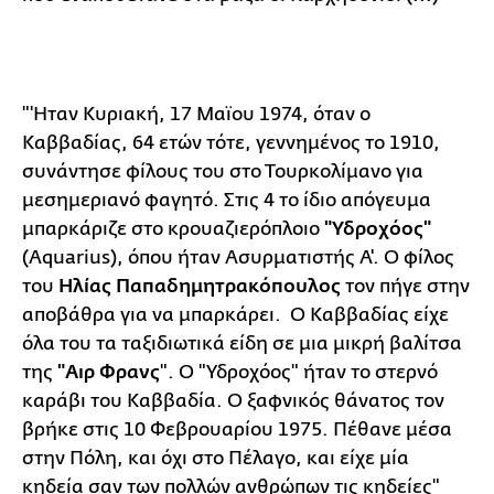
"'Ηταν Κυριακή, 17 Μαϊου 1974, όταν ο
Καββαδίας, 64 ετών τότε, γεννημένος το 1910,
συνάντησε φίλους του στο Τουρκολίμανο για
μεσημεριανό φαγητό. Στις 4 το ίδιο απόγευμα
μπαρκάριζε στο κρουαζιερόπλοιο
"Υδροχόος"
(Aquarius), όπου ήταν Ασυρματιστής Α'. Ο φίλος
του
Ηλίας Παπαδημητρακόπουλος
τον πήγε στην
αποβάθρα για να μπαρκάρει. Ο Καββαδίας είχε
όλα του τα ταξιδιωτικά είδη σε μια μικρή βαλίτσα
της
"Αιρ Φρανς
". Ο "Υδροχόος" ήταν το στερνό
καράβι του Καββαδία. Ο ξαφνικός θάνατος τον
βρήκε στις 10 Φεβρουαρίου 1975. Πέθανε μέσα
στην Πόλη, και όχι στο Πέλαγο, και είχε μία
κηδεία σαν των πολλών ανθρώπων τις κηδείες"