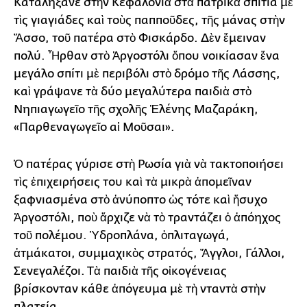
Καταλήξανε στὴν Κεφαλονιὰ στὰ πατρικὰ σπίτια μὲ
τὶς γιαγιάδες καὶ τοὺς παπποῦδες, τῆς μάνας στὴν
Ἄσσο, τοῦ πατέρα στὸ Φισκάρδο. Δὲν ἔμειναν
πολύ. Ἦρθαν στὸ Ἀργοστόλι ὅπου νοικίασαν ἕνα
μεγάλο σπίτι μὲ περιβόλι στὸ δρόμο τῆς Λάσσης,
καὶ γράψανε τὰ δύο μεγαλύτερα παιδιὰ στὸ
Νηπιαγωγεῖο τῆς σχολῆς Ἑλένης Μαζαράκη,
«Παρθεναγωγεῖο αἱ Μοῦσαι».
Ὁ πατέρας γύρισε στὴ Ρωσία γιὰ νὰ τακτοποιήσει
τὶς ἐπιχειρήσεις του καὶ τὰ μικρὰ ἀπομεῖναν
ξαφνιασμένα στὸ ἀνύποπτο ὡς τότε καὶ ἥσυχο
Ἀργοστόλι, ποὺ ἄρχιζε νὰ τὸ τραντάζει ὁ ἀπόηχος
τοῦ πολέμου. Ὑδροπλάνα, ὁπλιταγωγά,
ἀτμάκατοι, συμμαχικὸς στρατός, Ἄγγλοι, Γάλλοι,
Σενεγαλέζοι. Τὰ παιδιὰ τῆς οἰκογένειας
βρίσκονταν κάθε ἀπόγευμα μὲ τὴ νταντὰ στὴν
πλατεία.