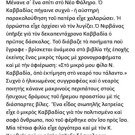
Μένανε σ᾿ ἕνα σπίτι στὸ Νέο Φάληρο. Ὁ
Καββαδίας πήγαινε συχνὰ - ἡ αὐστηρὴ
παρακολούθηση τοῦ πατέρα εἶχε χαλαρώσει. Ἡ
ἀρρώστια εἶχε ἀρχίσει νὰ τὸν λυγίζει.Ὁ Νιρβάνας
ὑπῆρξε γιὰ τὸν δεκαπεντάχρονο Καββαδία ὁ
πρῶτος δάσκαλος. Τοῦ διάβαζε τὰ ποιήματα ποὺ
ἔγραφε - βρίσκεται ἀνάμεσα στὰ βιβλία τῆς ἐποχῆς
ἐκείνης ἕνας μικρὸς τόμος μὲ χρονογραφήματα
καὶ μὲ τὴν ἀφιέρωση: «Στὸ μικρό μου φίλο Ν.
Καββαδία, ἀπὸ ἐκτίμηση στὸ νεαρό του τάλαντο.»
Συχνὰ ὁ ἡλικιωμένος συγγραφέας καὶ ὁ νεαρὸς
ποιητὴς κάνανε μακρινοὺς περιπάτους στοὺς
ἥσυχους δρόμους τοῦ ἤρεμου προαστίου μὲ τὶς
διάσπαρτες βίλες. Ἕνα εἶδος σιωπηλῆς λατρείας
εἶχε ὁ μικρὸς Καββαδίας γιὰ τὸν πολιτισμένο καὶ
σοφὸ ἄνθρωπο, ποὺ τοῦ φέρθηκε σὰν ἴσο πρὸς ἴσο.
Μία τέτοια φιλία εἶχε ἀργότερα καὶ μὲ τὸν Κ.