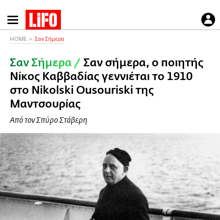
Παράκαμψη
προς
το
HOME
Σαν Σήμερα
κυρίως
Σαν Σήμερα
/
Σαν σήμερα, ο ποιητής
περιεχόμενο
Νίκος Καββαδίας γεννιέται το 1910
στο Nikolski Ousouriski της
Μαντσουρίας
Από τον Σπύρο Στάβερη