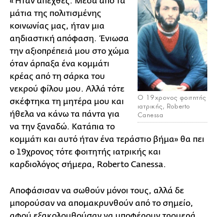
«Ήταν απεχθές. Μέσα από τα
μάτια της πολιτισμένης
κοινωνίας μας, ήταν μια
αηδιαστική απόφαση. Ένιωσα
την αξιοπρέπειά μου στο χώμα
όταν άρπαξα ένα κομμάτι
κρέας από τη σάρκα του
νεκρού φίλου μου. Αλλά τότε
Ο 19χρονος φοιτητής
σκέφτηκα τη μητέρα μου και
ιατρικής, Roberto
ήθελα να κάνω τα πάντα για
Canessa
να την ξαναδώ. Κατάπια το
κομμάτι και αυτό ήταν ένα τεράστιο βήμα» θα πει
ο 19χρονος τότε φοιτητής ιατρικής και
καρδιολόγος σήμερα, Roberto Canessa.
Αποφάσισαν να σωθούν μόνοι τους, αλλά δε
μπορούσαν να απομακρυνθούν από το σημείο,
αφού εξακολουθούσαν να υποφέρουν τρομερά