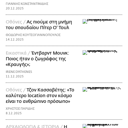
ΓΙΑΝΝΗΣ ΚΩΝΣΤΑΝΤΙΝΙΔΗΣ
20.12.2025
Οθόνες /
Ας πιούμε στη μνήμη
του σπουδαίου Πίτερ Ο' Τουλ
ΘΟΔΩΡΗΣ ΚΟΥΤΣΟΓΙΑΝΝΟΠΟΥΛΟΣ
14.12.2025
Εικαστικά /
Έντβαρντ Μουνκ:
Ποιος ήταν ο ζωγράφος της
«Κραυγής»;
IRENE D'ATHENES
11.12.2025
Οθόνες /
Τζον Κασσαβέτης: «Το
καλύτερο location στον κόσμο
είναι το ανθρώπινο πρόσωπο»
ΧΡΗΣΤΟΣ ΠΑΡΙΔΗΣ
8.12.2025
ΑΡΧΑΙΟΛΟΓΙΑ & ΙΣΤΟΡΙΑ /
Η