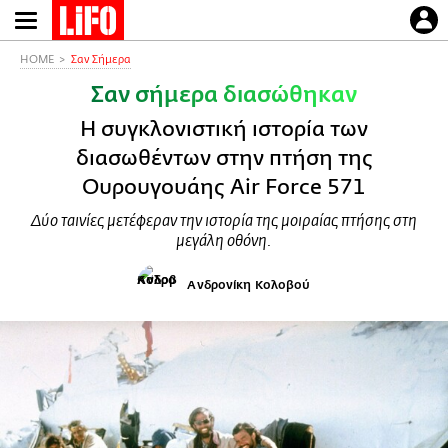
Παράκαμψη
προς
το
HOME
Σαν Σήμερα
κυρίως
Σαν σήμερα διασώθηκαν
περιεχόμενο
Η συγκλονιστική ιστορία των
διασωθέντων στην πτήση της
Ουρουγουάης Air Force 571
Δύο ταινίες μετέφεραν την ιστορία της μοιραίας πτήσης στη
μεγάλη οθόνη.
Ανδρονίκη Κολοβού