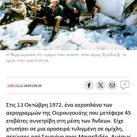
Η θερμοκρασία την ημέρα ήταν ανεκτή, όταν όμως βράδιαζε, το
κρύο ήταν απελπιστικό.
0
UPD
23.12.2024 | 08:20
Στις 13 Οκτώβρη 1972, ένα αεροπλάνο των
αερογραμμών της Ουρουγουάης που μετέφερε 45
επιβάτες συνετρίβη στη μέση των Άνδεων. Είχε
χτυπήσει σε μια οροσειρά τυλιγμένη σε ομίχλη,
πετώντας από Σαντιάγο προς Μοντεβιδέο. Αμέσως