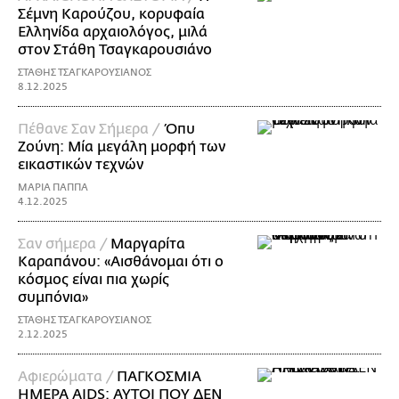
Σέμνη Καρούζου, κορυφαία
Ελληνίδα αρχαιολόγος, μιλά
στον Στάθη Τσαγκαρουσιάνο
ΣΤΑΘΗΣ ΤΣΑΓΚΑΡΟΥΣΙΑΝΟΣ
8.12.2025
Πέθανε Σαν Σήμερα /
Όπυ
Ζούνη: Μία μεγάλη μορφή των
εικαστικών τεχνών
ΜΑΡΙΑ ΠΑΠΠΑ
4.12.2025
Σαν σήμερα /
Μαργαρίτα
Καραπάνου: «Αισθάνομαι ότι ο
κόσμος είναι πια χωρίς
συμπόνια»
ΣΤΑΘΗΣ ΤΣΑΓΚΑΡΟΥΣΙΑΝΟΣ
2.12.2025
Αφιερώματα /
ΠΑΓΚΟΣΜΙΑ
ΗΜΕΡΑ AIDS: ΑΥΤΟΙ ΠΟΥ ΔΕΝ