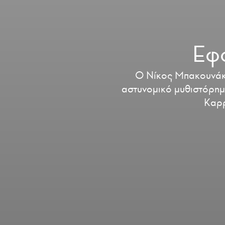
Εφο
Ο Νίκος Μπακουνάκη
αστυνομικό μυθιστόρημά
Καρρ