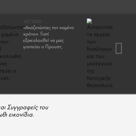
10.7.2024
22.12.20
«Αναζητώντας τον χαμένο
Οι «παρ
χρόνο»: Γιατί
πλουτίσα
εξακολουθεί να μας
κατοχικ
γοητεύει ο Προυστ;
Θεσσαλ
και Συγγραφείς του
θι εικονίδια.