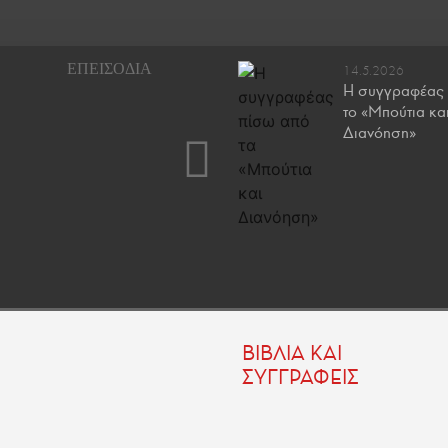
25.7.2023
14.5.2026
Ποια βιβλία θα πάρω
Η συγγραφέας 
μαζί μου τον Αύγουστο;
τo «Μπούτια κα
Διανόηση»
ΒΙΒΛΙΑ ΚΑΙ
ΣΥΓΓΡΑΦΕΙΣ