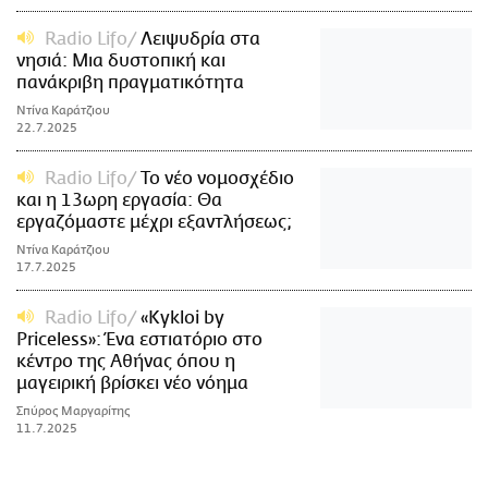
Radio Lifo
Λειψυδρία στα
νησιά: Μια δυστοπική και
πανάκριβη πραγματικότητα
Ντίνα Καράτζιου
22.7.2025
Radio Lifo
Το νέο νομοσχέδιο
και η 13ωρη εργασία: Θα
εργαζόμαστε μέχρι εξαντλήσεως;
Ντίνα Καράτζιου
17.7.2025
Radio Lifo
«Kykloi by
Priceless»: Ένα εστιατόριο στο
κέντρο της Αθήνας όπου η
μαγειρική βρίσκει νέο νόημα
Σπύρος Μαργαρίτης
11.7.2025