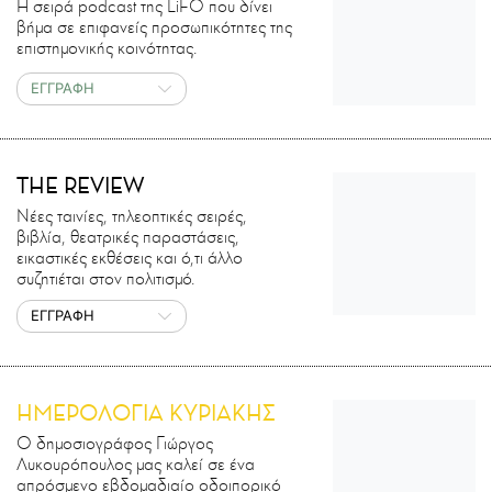
H σειρά podcast της LiFO που δίνει
βήμα σε επιφανείς προσωπικότητες της
επιστημονικής κοινότητας.
ΕΓΓΡΑΦΗ
THE REVIEW
Νέες ταινίες, τηλεοπτικές σειρές,
βιβλία, θεατρικές παραστάσεις,
εικαστικές εκθέσεις και ό,τι άλλο
συζητιέται στον πολιτισμό.
ΕΓΓΡΑΦΗ
ΗΜΕΡΟΛΟΓΙΑ ΚΥΡΙΑΚΗΣ
Ο δημοσιογράφος Γιώργος
Λυκουρόπουλος μας καλεί σε ένα
απρόσμενο εβδομαδιαίο οδοιπορικό