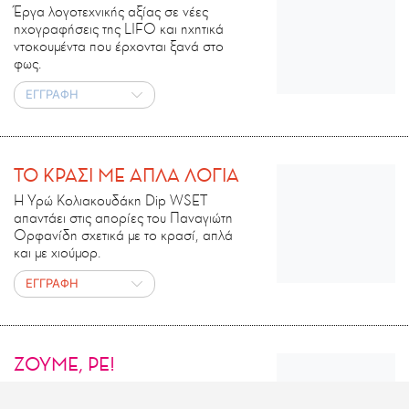
Έργα λογοτεχνικής αξίας σε νέες
ηχογραφήσεις της LIFO και ηχητικά
ντοκουμέντα που έρχονται ξανά στο
φως.
ΕΓΓΡΑΦΗ
ΤΟ ΚΡΑΣΙ ΜΕ ΑΠΛΑ ΛΟΓΙΑ
Η Υρώ Κολιακουδάκη Dip WSET
απαντάει στις απορίες του Παναγιώτη
Ορφανίδη σχετικά με το κρασί, απλά
και με χιούμορ.
ΕΓΓΡΑΦΗ
ΖΟΥΜΕ, ΡΕ!
Η Χρυσέλλα Λαγαρία και ο Θοδωρής
Τσάτσος μας μαθαίνουν όλα όσα δεν