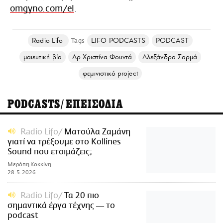
omgyno.com/el
.
Radio Lifo
LIFO PODCASTS
PODCAST
μαιευτική βία
Δρ Χριστίνα Φουντά
Αλεξάνδρα Σαρμά
φεμινιστικό project
PODCASTS/ΕΠΕΙΣΟΔΙΑ
Radio Lifo
Ματούλα Ζαμάνη
γιατί να τρέξουμε στο Kollines
Sound που ετοιμάζεις;
Μερόπη Κοκκίνη
28.5.2026
Radio Lifo
Τα 20 πιο
σημαντικά έργα τέχνης ― το
podcast