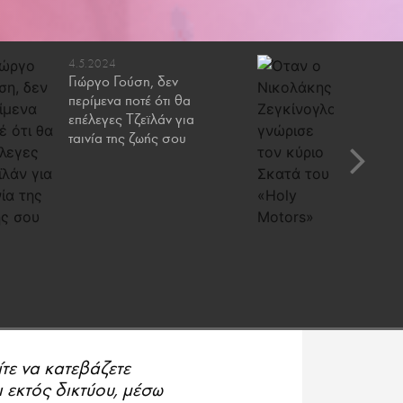
4.5.2024
1.3.2024
Γιώργο Γούση, δεν
Όταν ο 
περίμενα ποτέ ότι θα
Ζεγκίνο
επέλεγες Τζεϊλάν για
κύριο Σκ
ταινία της ζωής σου
Motors»
ίτε να κατεβάζετε
ι εκτός δικτύου, μέσω