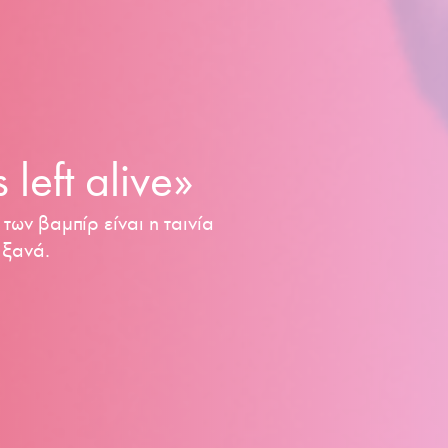
left alive»
ων βαμπίρ είναι η ταινία
 ξανά.