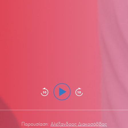
Παρουσίαση:
Αλέξανδρος Διακοσάββας