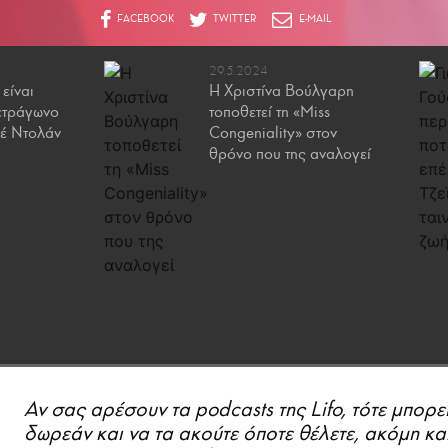
29.5.2024
είναι
Η Χριστίνα Βούλγαρη
τετράγωνο
τοποθετεί τη «Miss
ιέ Ντολάν
Congeniality» στον
θρόνο που της αναλογεί
Αν σας αρέσουν τα podcasts της Lifo, τότε μπορε
δωρεάν και να τα ακούτε όποτε θέλετε, ακόμη κα