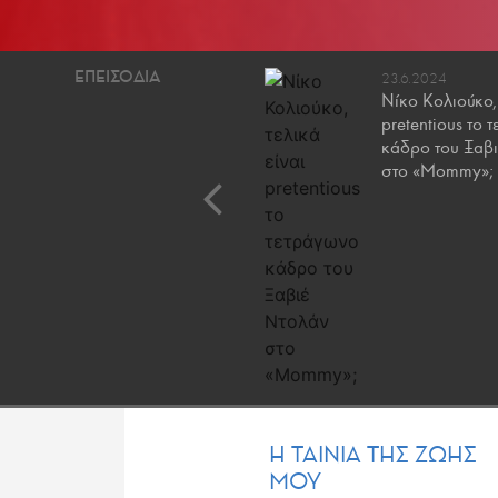
10.4.2021
23.6.2024
Η ταινία της ζωής μου: Ο
Νίκο Κολιούκο, 
Κωνσταντίνος Μπιμπής
pretentious το 
για το «Matrix»
κάδρο του Ξαβ
στο «Mommy»;
Η ΤΑΙΝΙΑ ΤΗΣ ΖΩΗΣ
ΜΟΥ