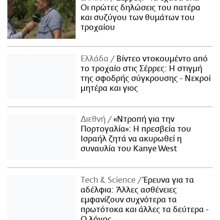
Οι πρώτες δηλώσεις του πατέρα
και συζύγου των θυμάτων του
τροχαίου
Ελλάδα
Βίντεο ντοκουμέντο από
το τροχαίο στις Σέρρες: Η στιγμή
της σφοδρής σύγκρουσης - Νεκροί
μητέρα και γιος
Διεθνή
«Ντροπή για την
Πορτογαλία»: Η πρεσβεία του
Ισραήλ ζητά να ακυρωθεί η
συναυλία του Kanye West
Τech & Science
Έρευνα για τα
αδέλφια: Άλλες ασθένειες
εμφανίζουν συχνότερα τα
πρωτότοκα και άλλες τα δεύτερα -
Ο λόγος