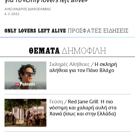
για το «Only lovers left alive»
ΑΜΠΑ
ΑΛΕΞΑΝΔΡΟΣ ΔΙΑΚΟΣΑΒΒΑΣ
PRINT
6.3.2021
ΠΡΟΣΦΑΤΕΣ ΕΙΔΗΣΕΙΣ
ONLY LOVERS LEFT ALIVE
ΔΗΜΟΦΙΛΗ
ΘΕΜΑΤΑ
Σκληρές Αλήθειες
H σκληρή
αλήθεια για τον Πάνο Βλάχο
Γεύση
Red Jane Grill: Η πιο
νόστιμη και χαλαρή αυλή στα
Χανιά (ίσως και στην Ελλάδα)