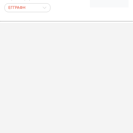
ΕΓΓΡΑΦΗ
ΖΟΥΜΕ, ΡΕ!
Η Χρυσέλλα Λαγαρία και ο Θοδωρής
Τσάτσος μας μαθαίνουν όλα όσα δεν
ξέρουμε σχετικά με την αναπηρία.
ΕΓΓΡΑΦΗ
LIFO MINI – SERIES
Οι σύντομες σειρές ηχητικών
ντοκιμαντέρ του LiFO.GR
ΕΓΓΡΑΦΗ