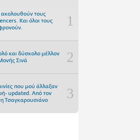
 ακολουθούν τους
uencers. Και όλοι τους
φρονούν.
ολό και δύσκολο μέλλον
Μονής Σινά
αινίες που μού άλλαξαν
ωή- updated. Aπό τον
η Τσαγκαρουσιάνο