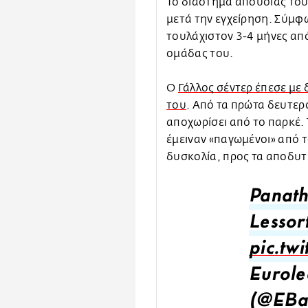
Το διάστημα απουσίας του 
μετά την εγχείρηση. Σύμφων
τουλάχιστον 3-4 μήνες από
ομάδας του.
Ο
Γάλλος σέντερ έπεσε με 
του
. Από τα πρώτα δευτερ
αποχωρίσει από το παρκέ. Τ
έμειναν «παγωμένοι» από τ
δυσκολία, προς τα αποδυτ
Panath
Lessor
pic.tw
Eurole
(@EBa