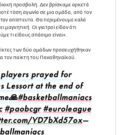
διακή προσβολή. Δεν βρίσκαμε αρκετά
οτέ τόση αγωνία σε μια ομάδα, από τον
ταν απίστευτα. Θα περιμένουμε καλά
ει μαγνητική. Οι γιατροί είδαν ότι
ύμε τι είδους σπάσιμο είναι».
παίκτες των δύο ομάδων προσευχήθηκαν
ια τον παίκτη του Παναθηναϊκού.
e players prayed for
s Lessort at the end of
ame🙏
#basketballmaniacs
c
#paobcgr
#euroleague
itter.com/YD7bXd57ox
—
ballmaniacs_