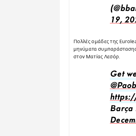
(@bba
19, 20
Πολλές ομάδες της Eurolea
μηνύματα συμπαράστασης 
στον Ματίας Λεσόρ.
Get we
@Paob
https:
Barça 
Decem