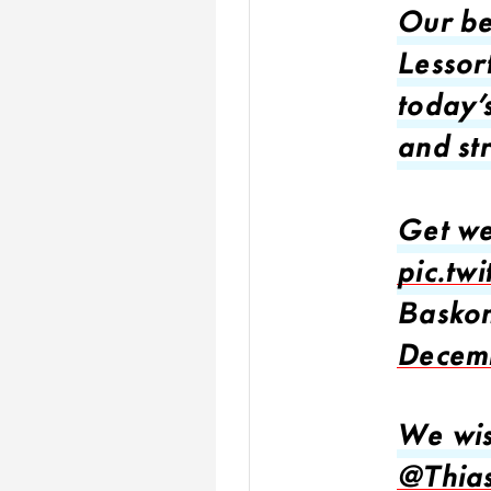
Our be
Lessort
today'
and st
Get we
pic.tw
Baskon
Decem
We wis
@Thias