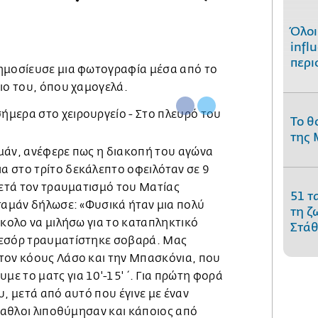
Όλοι
infl
περι
ημοσίευσε μια φωτογραφία μέσα από το
γιο του, όπου χαμογελά.
Το θ
της 
μάν, ανέφερε πως η διακοπή του αγώνα
 στο τρίτο δεκάλεπτο οφειλόταν σε 9
μετά τον τραυματισμό του Ματίας
51 τ
ταμάν δήλωσε: «Φυσικά ήταν μια πολύ
τη ζ
σκολο να μιλήσω για το καταπληκτικό
Στάθ
Λεσόρ τραυματίστηκε σοβαρά. Μας
τον κόους Λάσο και την Μπασκόνια, που
ε το ματς για 10'-15'΄. Για πρώτη φορά
υ, μετά από αυτό που έγινε με έναν
ίλαθλοι λιποθύμησαν και κάποιος από