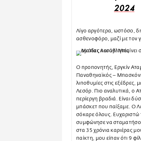
2024
Λίγο αργότερα, ωστόσο, δ
ασθενοφόρο, μαζί με τον 
Ο προπονητής, Εργκίν Ατα
Παναθηναϊκός – Μπασκόνια
λιποθυμίες στις εξέδρες, 
Λεσόρ. Πιο αναλυτικά, ο Α
περίεργη βραδιά. Είναι δύ
μπάσκετ που παίξαμε. Ο 
σόκαρε όλους. Ευχαριστώ 
συμφώνησε να σταματήσουμ
στα 35 χρόνια καριέρας μο
παίκτη, μου είπαν ότι 9 φ