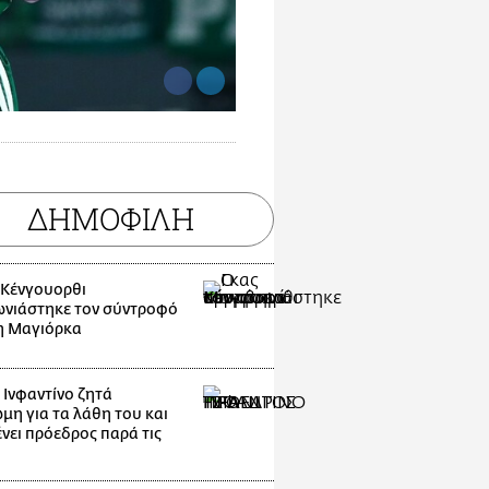
ΔΗΜΟΦΙΛΗ
 Κένγουορθι
νιάστηκε τον σύντροφό
η Μαγιόρκα
 Ινφαντίνο ζητά
μη για τα λάθη του και
νει πρόεδρος παρά τις