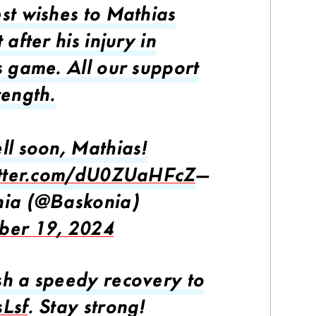
st wishes to Mathias
 after his injury in
s game. All our support
rength.
ll soon, Mathias!
itter.com/dU0ZUaHFcZ
—
ia (@Baskonia)
ber 19, 2024
h a speedy recovery to
Lsf
. Stay strong!