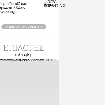
Το μποϊκοτάζ των
σμίων Κυπέλλων
νει σε ισχύ
ΤΑ ΔΗΜΟΦΙΛΗ 30 ΗΜΕΡΩΝ
ΕΠΙΛΟΓΕΣ
από το Lifo.gr