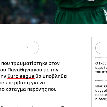
0
 που τραυματίστηκε στον
Ο Γκας
αρραβω
του Παναθηναϊκού με την
του στ
την
Euroleague
θα υποβληθεί
σε επέμβαση για να
FIFA: Ο
το κάταγμα περόνης που
συγγνώ
παραμέ
πιέσεις