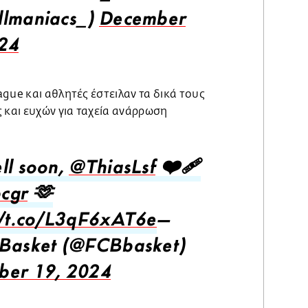
llmaniacs_)
December
24
gue και αθλητές έστειλαν τα δικά τους
και ευχών για ταχεία ανάρρωση
ll soon,
@ThiasLsf
❤️‍🩹
cgr
🫶
//t.co/L3qF6xAT6e
—
Basket (@FCBbasket)
ber 19, 2024