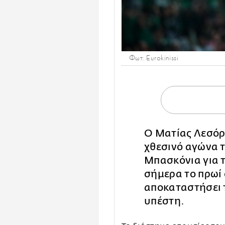
Φωτ: Eurokinissi
Ο Ματίας Λεσόρ
χθεσινό αγώνα 
Μπασκόνια για 
σήμερα το πρωί 
αποκαταστήσει 
υπέστη.