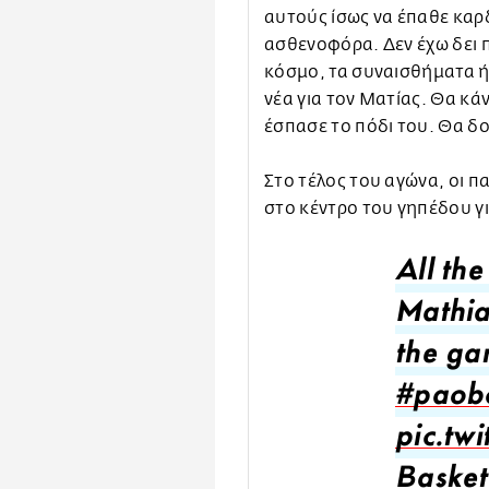
αυτούς ίσως να έπαθε καρ
ασθενοφόρα. Δεν έχω δει π
κόσμο, τα συναισθήματα ή
νέα για τον Ματίας. Θα κάν
έσπασε το πόδι του. Θα δο
Στο τέλος του αγώνα, οι 
στο κέντρο του γηπέδου γ
All th
Mathia
the g
#paob
pic.tw
Basket