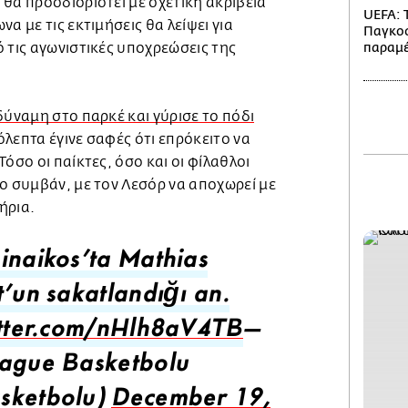
θα προσδιοριστεί με σχετική ακρίβεια
UEFA: 
α με τις εκτιμήσεις θα λείψει για
Παγκο
 τις αγωνιστικές υποχρεώσεις της
παραμέ
δύναμη στο παρκέ και γύρισε το πόδι
όλεπτα έγινε σαφές ότι επρόκειτο να
όσο οι παίκτες, όσο και οι φίλαθλοι
ο συμβάν, με τον Λεσόρ να αποχωρεί με
ήρια.
inaikos’ta Mathias
t’un sakatlandığı an.
itter.com/nHlh8aV4TB
—
ague Basketbolu
sketbolu)
December 19,