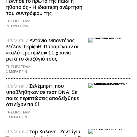
Γέννησε το πρώτο της παιδί η
ηθοποιός - Η ιδιαίτερη ανάρτηση
του συντρόφου της
THE LIFO TEAM
20 ΩΡΕΣ ΠΡΙΝ
It's Viral /
Αντόνιο Μπαντέρας -
Μέλανι Γκρίφιθ: Παραμένουν οι
«καλύτεροι φίλοι» 11 χρόνια
μετά το διαζύγιό τους
THE LIFO TEAM
1 ΜΕΡΑ ΠΡΙΝ
It's Viral /
Σελέμπριτι που
υποβλήθηκαν σε τεστ DNA: Σε
ποιες περιπτώσεις αποδείχθηκε
ότι είχαν παιδί
THE LIFO TEAM
1 ΜΕΡΑ ΠΡΙΝ
It's Viral /
Τομ Χόλαντ - Ζεντάγια: