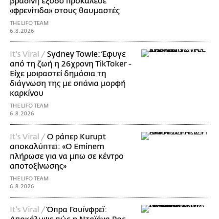
βραδινή έξοδο προκάλεσε
«φρενίτιδα» στους θαυμαστές
THE LIFO TEAM
6.8.2026
It's Viral /
Sydney Towle: Έφυγε
από τη ζωή η 26χρονη TikToker -
Είχε μοιραστεί δημόσια τη
διάγνωση της με σπάνια μορφή
καρκίνου
THE LIFO TEAM
6.8.2026
It's Viral /
Ο ράπερ Kurupt
αποκαλύπτει: «Ο Eminem
πλήρωσε για να μπω σε κέντρο
αποτοξίνωσης»
THE LIFO TEAM
6.8.2026
It's Viral /
Όπρα Γουίνφρεϊ: