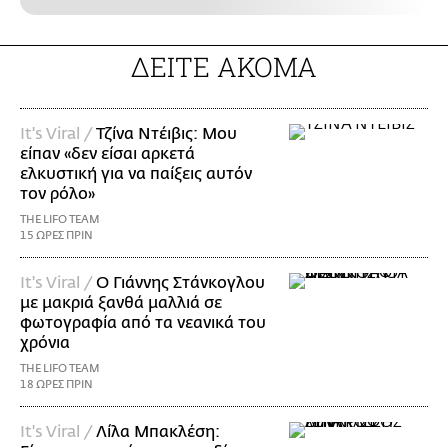
ΔΕΙΤΕ ΑΚΟΜΑ
It's Viral /
Τζίνα Ντέιβις: Μου
είπαν «δεν είσαι αρκετά
ελκυστική για να παίξεις αυτόν
τον ρόλο»
THE LIFO TEAM
15 ΩΡΕΣ ΠΡΙΝ
It's Viral /
Ο Γιάννης Στάνκογλου
με μακριά ξανθά μαλλιά σε
φωτογραφία από τα νεανικά του
χρόνια
THE LIFO TEAM
18 ΩΡΕΣ ΠΡΙΝ
It's Viral /
Λίλα Μπακλέση: