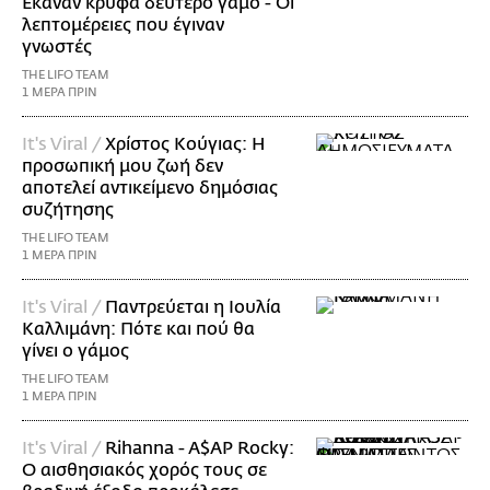
Έκαναν κρυφά δεύτερο γάμο - Οι
λεπτομέρειες που έγιναν
γνωστές
THE LIFO TEAM
1 ΜΕΡΑ ΠΡΙΝ
It's Viral /
Χρίστος Κούγιας: Η
προσωπική μου ζωή δεν
αποτελεί αντικείμενο δημόσιας
συζήτησης
THE LIFO TEAM
1 ΜΕΡΑ ΠΡΙΝ
It's Viral /
Παντρεύεται η Ιουλία
Καλλιμάνη: Πότε και πού θα
γίνει ο γάμος
THE LIFO TEAM
1 ΜΕΡΑ ΠΡΙΝ
It's Viral /
Rihanna - A$AP Rocky:
Ο αισθησιακός χορός τους σε