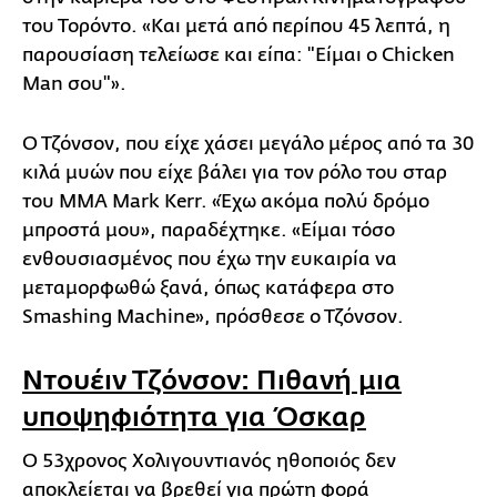
του Τορόντο. «Και μετά από περίπου 45 λεπτά, η
παρουσίαση τελείωσε και είπα: "Είμαι ο Chicken
Man σου"».
Ο Τζόνσον, που είχε χάσει μεγάλο μέρος από τα 30
κιλά μυών που είχε βάλει για τον ρόλο του σταρ
του MMA Mark Kerr. «Έχω ακόμα πολύ δρόμο
μπροστά μου», παραδέχτηκε. «Είμαι τόσο
ενθουσιασμένος που έχω την ευκαιρία να
μεταμορφωθώ ξανά, όπως κατάφερα στο
Smashing Machine», πρόσθεσε ο Τζόνσον.
Ντουέιν Τζόνσον: Πιθανή μια
υποψηφιότητα για Όσκαρ
Ο 53χρονος Χολιγουντιανός ηθοποιός δεν
αποκλείεται να βρεθεί για πρώτη φορά