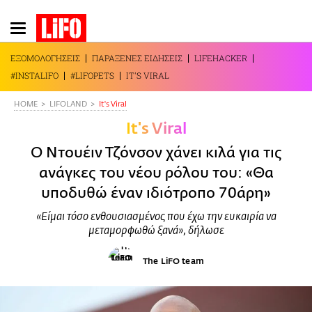
Παράκαμψη
προς
το
ΕΞΟΜΟΛΟΓΗΣΕΙΣ
ΠΑΡΑΞΕΝΕΣ ΕΙΔΗΣΕΙΣ
LIFEHACKER
κυρίως
#INSTALIFO
#LIFOPETS
IT'S VIRAL
περιεχόμενο
HOME
LIFOLAND
It's Viral
It's Viral
Ο Ντουέιν Τζόνσον χάνει κιλά για τις
ανάγκες του νέου ρόλου του: «Θα
υποδυθώ έναν ιδιότροπο 70άρη»
«Είμαι τόσο ενθουσιασμένος που έχω την ευκαιρία να
μεταμορφωθώ ξανά», δήλωσε
The LiFO team