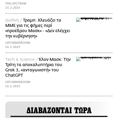
THE LIFO TEAM
15.2.2025
Διεθνή /
Τραμπ: Χλευάζει τα
ΜΜΕ για τις φήμες περί
«προέδρου Μασκ» - «Δεν ελέγχει
την κυβέρνηση»
LIFO NEWSROOM
16.2.2025
Τech & Science /
Έλον Μασκ: Την
Τρίτη τα αποκαλυπτήρια του
Grok 3, «ανταγωνιστή» του
ChatGPT
LIFO NEWSROOM
16.2.2025
ΔΙΑΒΑΖΟΝΤΑΙ ΤΩΡΑ