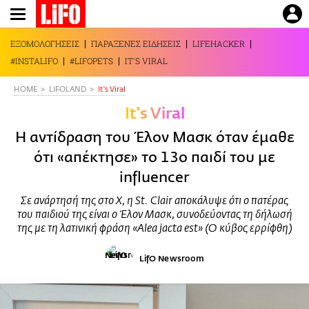
Παράκαμψη
προς
το
ΕΞΟΜΟΛΟΓΗΣΕΙΣ
ΠΑΡΑΞΕΝΕΣ ΕΙΔΗΣΕΙΣ
LIFEHACKER
κυρίως
#INSTALIFO
#LIFOPETS
IT'S VIRAL
περιεχόμενο
HOME
LIFOLAND
It's Viral
It's Viral
Η αντίδραση του Έλον Μασκ όταν έμαθε
ότι «απέκτησε» το 13ο παιδί του με
influencer
Σε ανάρτησή της στο X, η St. Clair αποκάλυψε ότι ο πατέρας
του παιδιού της είναι ο Έλον Μασκ, συνοδεύοντας τη δήλωσή
της με τη λατινική φράση «Alea jacta est» (Ο κύβος ερρίφθη)
LifO Newsroom