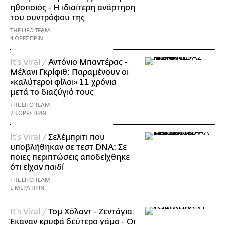
ηθοποιός - Η ιδιαίτερη ανάρτηση
του συντρόφου της
THE LIFO TEAM
4 ΩΡΕΣ ΠΡΙΝ
It's Viral /
Αντόνιο Μπαντέρας -
Μέλανι Γκρίφιθ: Παραμένουν οι
«καλύτεροι φίλοι» 11 χρόνια
μετά το διαζύγιό τους
THE LIFO TEAM
23 ΩΡΕΣ ΠΡΙΝ
It's Viral /
Σελέμπριτι που
υποβλήθηκαν σε τεστ DNA: Σε
ποιες περιπτώσεις αποδείχθηκε
ότι είχαν παιδί
THE LIFO TEAM
1 ΜΕΡΑ ΠΡΙΝ
It's Viral /
Τομ Χόλαντ - Ζεντάγια:
Έκαναν κρυφά δεύτερο γάμο - Οι