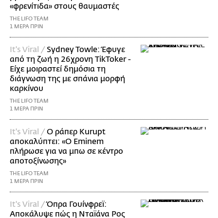
«φρενίτιδα» στους θαυμαστές
THE LIFO TEAM
1 ΜΕΡΑ ΠΡΙΝ
It's Viral /
Sydney Towle: Έφυγε
από τη ζωή η 26χρονη TikToker -
Είχε μοιραστεί δημόσια τη
διάγνωση της με σπάνια μορφή
καρκίνου
THE LIFO TEAM
1 ΜΕΡΑ ΠΡΙΝ
It's Viral /
Ο ράπερ Kurupt
αποκαλύπτει: «Ο Eminem
πλήρωσε για να μπω σε κέντρο
αποτοξίνωσης»
THE LIFO TEAM
1 ΜΕΡΑ ΠΡΙΝ
It's Viral /
Όπρα Γουίνφρεϊ:
Αποκάλυψε πώς η Νταϊάνα Ρος