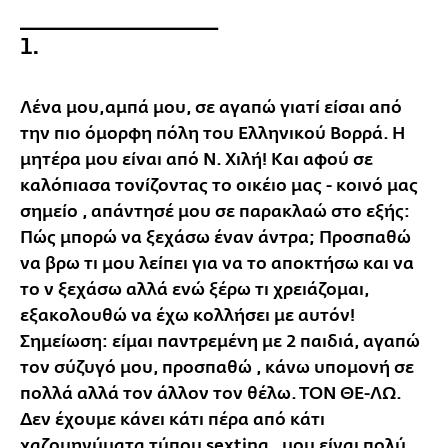
__________________
1.
Λένα μου,αμπά μου, σε αγαπώ γιατί είσαι από
την πιο όμορφη πόλη του Ελληνικού Βορρά. Η
μητέρα μου είναι από Ν. Χιλή! Και αφού σε
καλόπιασα τονίζοντας το οικέιο μας - κοινό μας
σημείο , απάντησέ μου σε παρακλαώ στο εξής:
Πώς μπορώ να ξεχάσω έναν άντρα; Προσπαθώ
να βρω τι μου λείπει για να το αποκτήσω και να
το ν ξεχάσω αλλά ενώ ξέρω τι χρειάζομαι,
εξακολουθώ να έχω κολλήσει με αυτόν!
Σημείωση: είμαι παντρεμένη με 2 παιδιά, αγαπώ
τον σύζυγό μου, προσπαθώ , κάνω υπομονή σε
πολλά αλλά τον άλλον τον θέλω. ΤΟΝ ΘΕ-ΛΩ.
Δεν έχουμε κάνει κάτι πέρα από κάτι
χαζομηνύματα τύπου sexting , μου είναι πολύ