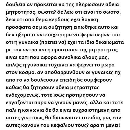
δουλεια αν προκειται να της πληρωσουν αδεια
μητροτητας, σωστα? δε λεω οτι ειναι το σωστο,
λεω οτι απο θεμα κερδους εχει λογικη.
προσφατα σε μια συζητηση ειπωθηκε αυτο και
δεν ηξερα τι αντεπιχειρημα να φερω περαν του
οτι η γυναικα (πρεπει να) εχει τα ιδια δικαιωματα
με τον αντρα και η προστασια της μητροτητας
ειναι κατι που αφορα συνολικα ολους μας,
απλψς η γυναικα τυχαινει να φερνει το μωρο
στον κοσμο. αν αποθαρρυνθουν οι γυναικες πχ
απο το να δουλευουν επειδη δε συμφερουν
καθως θα ζητησουν αδεια μητροτητας
ενδεχομενως, τοτε ισως προτιμησουν να
εργαζονται παρα να γινουν μανες. αλλα και τοτε
παλι η κοινωνια δε θα ειναι ευχραιστημενη απο
αυτες γιατι πως θα διαιωνιστει το ειδος μας εαν
αυτες κανουν του κεφαλιου τους? αρα τι μενει?