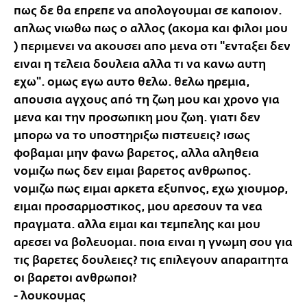
πως δε θα επρεπε να απολογουμαι σε καποιον.
απλως νιωθω πως ο αλλος (ακομα και φιλοι μου
) περιμενει να ακουσει απο μενα οτι "ενταξει δεν
ειναι η τελεια δουλεια αλλα τι να κανω αυτη
εχω". ομως εγω αυτο θελω. θελω ηρεμια,
απουσια αγχους από τη ζωη μου και χρονο για
μενα και την προσωπικη μου ζωη. γιατι δεν
μπορω να το υποστηριξω πιστευεις? ισως
φοβαμαι μην φανω βαρετος, αλλα αληθεια
νομιζω πως δεν ειμαι βαρετος ανθρωπος.
νομιζω πως ειμαι αρκετα εξυπνος, εχω χιουμορ,
ειμαι προσαρμοστικος, μου αρεσουν τα νεα
πραγματα. αλλα ειμαι και τεμπελης και μου
αρεσει να βολευομαι. ποια ειναι η γνωμη σου για
τις βαρετες δουλειες? τις επιλεγουν απαραιτητα
οι βαρετοι ανθρωποι?
- λουκουμας