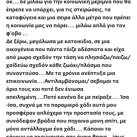
οκ....δε μιλάω για την κοινωνική μέριμνα που θα
έπρεπε να υπάρχει, για τις στειρώσεις, τα
καταφύγεια και μια σειρα άλλα μέτρα που πρέπει
η κοινωνία μας να πάρει.... μιλάω απλά για τον
φ'οβο ...
Δε ξέρω, μεγάλωσα με κατοικιδια, σε μια
οικογένεια που πάντα τάιζε αδέσποτα και είχα
από μωρο σχεδόν την τάση να πλησιάζω/παιζω/
χαίδεύω σχεδόν κάθε ζωάκι/πλάσμα που
συναντούσα....Με τα χρόνια ανέπτυξα μια
επικοινωνία....Αντιλαμβάνομαι/ σεβομαι τα
όρια τους και ποτέ δεν ένιωσα
απειλημένη....Ποτέ κανένα δε με πείραξε.... Ίσα
-ίσα, συχνά με το παραμικρό χάδι αυτά μου
προσφέραν απλόχερα την προστασία τους, με
συνόδεψαν βράδια που πηγαινα μονη σπίτι, με
μόνο αντάλλαγμα ένα χάδι.... Κάποιοι τα