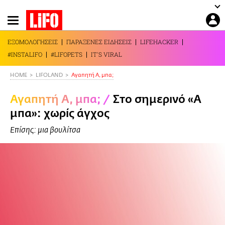
Παράκαμψη
προς
το
ΕΞΟΜΟΛΟΓΗΣΕΙΣ
ΠΑΡΑΞΕΝΕΣ ΕΙΔΗΣΕΙΣ
LIFEHACKER
κυρίως
#INSTALIFO
#LIFOPETS
IT'S VIRAL
περιεχόμενο
HOME
LIFOLAND
Αγαπητή Α, μπα;
Αγαπητή Α, μπα;
/
Στο σημερινό «Α
μπα»: χωρίς άγχος
Επίσης: μια βουλίτσα