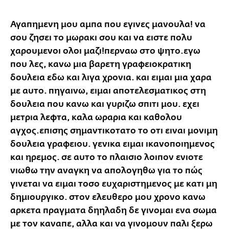
Αγαπημενη μου αμπα που εγινες μανουλα! να
σου ζησει το μωρακι σου και να ειστε πολυ
χαρουμενοι ολοι μαζι!περναω στο ψητο.εγω
που λες, κανω μια βαρετη γραφειοκρατικη
δουλεια εδω και λιγα χρονια. και ειμαι μια χαρα
με αυτο. πηγαινω, ειμαι αποτελεσματικος στη
δουλεια που κανω και γυριζω σπιτι μου. εχει
μετρια λεφτα, καλα ωραρια και καθολου
αγχος.επισης σημαντικοτατο το οτι ειναι μονιμη
δουλεια γραφειου. γενικα ειμαι ικανοποιημενος
και ηρεμος. σε αυτο το πλαισιο λοιπον ενιοτε
νιωθω την αναγκη να απολογηθω για το πώς
γινεται να ειμαι τοσο ευχαριστημενος με κατι μη
δημιουργικο. στον ελευθερο μου χρονο κανω
αρκετα πραγματα δηηλαδη δε γινομαι ενα σωμα
με τον καναπε, αλλα και να γινομουν παλι ξερω