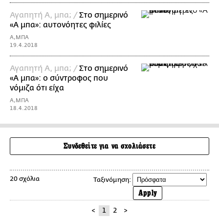
Αγαπητή Α, μπα; /
Στο σημερινό
«Α μπα»: αυτονόητες φιλίες
Α,ΜΠΑ
19.4.2018
Αγαπητή Α, μπα; /
Στο σημερινό
«Α μπα»: ο σύντροφος που
νόμιζα ότι είχα
Α,ΜΠΑ
18.4.2018
Συνδεθείτε για να σχολιάσετε
20 σχόλια
Ταξινόμηση:
Apply
<
1
2
>