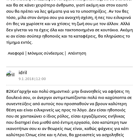
και θα σε κάνει χειρότερο άνθρωπο, γιατί ακόμη και στον εαυτό
σου θα πρέπει να λες ψέματα για να το υποστηρίξεις. Αν τον θες
τόσο, μίλα στον άντρα σου για ανοιχτή σχέση, ή πες του ειλικρινά
ότι θες να χωρίσετε και να χτίσεις τη ζωή σου με τον άλλον. Αλλά
δεν γίνεται να τα έχεις όλα και τακτοποιημένα σε κουτάκια. Ακόμη
κι αν είσαι σούπερ ηθοποιός και τα καταφέρεις, θα πληρώσεις το
τίμημα εντός.
Αναφορά
Μόνιμος σύνδεσμος
Απάντηση
idril
9.1.2018 | 12:00
#2Κατ'αρχήν και πολύ σημαντικό: μην διανοηθείς να αφήσεις τη
δουλειά σου, οι άνεργοι αντιμετωπίζονται πολύ πιο καχύποπτα σε
συνεντεύξεις από αυτούς που προσπαθούν να βρουν καλύτερη
θέση και είναι ειλικρινείς ως προς το λόγο. Δεν είσαι ηθοποιός
που σε χαντακώνει ο ίδιος ρόλος, είσαι εργαζόμενος ενήλικας
που διατηρεί ένα μισθό από έντιμη εργασία, όσο κατώτερη των
ικανοτήτων σου κι αν θεωρείς πως είναι, καθώς ψάχνεις για κάτι
καλύτερο.Όπως είπε και η Λένα, θα χρειαστείς να ασχοληθείς