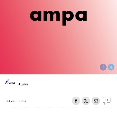
Α,μπα
61
8.1.2018 | 10:39