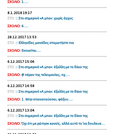
ΣΧΟΛΙΟ:
1....
ΑΜΠΑ
8.1.2018 19:17
PRINT
ΣΤΟ:
:: Στο σημερινό «Α μπα»: χωρίς άγχος
ΣΧΟΛΙΟ:
6....
28.12.2017 13:53
ΣΤΟ:
:: Ελληνίδες μανάδες σταματήστε πια
ΣΧΟΛΙΟ:
Εννοείται....
6.12.2017 15:06
ΣΤΟ:
:: Στο σημερινό «Α μπα»: έξαλλη με το δίκιο της
ΣΧΟΛΙΟ:
@ πέραν της τελειμανίας, πχ....
6.12.2017 14:58
ΣΤΟ:
:: Στο σημερινό «Α μπα»: έξαλλη με το δίκιο της
ΣΧΟΛΙΟ:
1. Μην επαναπαύεσαι, ψάξου....
6.12.2017 13:04
ΣΤΟ:
:: Στο σημερινό «Α μπα»: έξαλλη με το δίκιο της
ΣΧΟΛΙΟ:
Όχι ότι με ρώτησε κανείς, αλλά αυτό το 'να δουλευε...