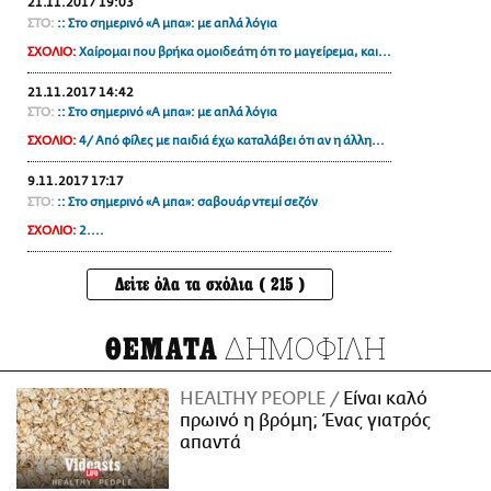
21.11.2017 19:03
ΣΤΟ:
:: Στο σημερινό «Α μπα»: με απλά λόγια
ΣΧΟΛΙΟ:
Χαίρομαι που βρήκα ομοιδεάτη ότι το μαγείρεμα, και...
21.11.2017 14:42
ΣΤΟ:
:: Στο σημερινό «Α μπα»: με απλά λόγια
ΣΧΟΛΙΟ:
4/ Από φίλες με παιδιά έχω καταλάβει ότι αν η άλλη...
9.11.2017 17:17
ΣΤΟ:
:: Στο σημερινό «Α μπα»: σαβουάρ ντεμί σεζόν
ΣΧΟΛΙΟ:
2....
Δείτε όλα τα σχόλια ( 215 )
ΔΗΜΟΦΙΛΗ
ΘΕΜΑΤΑ
HEALTHY PEOPLE
Είναι καλό
πρωινό η βρόμη; Ένας γιατρός
απαντά