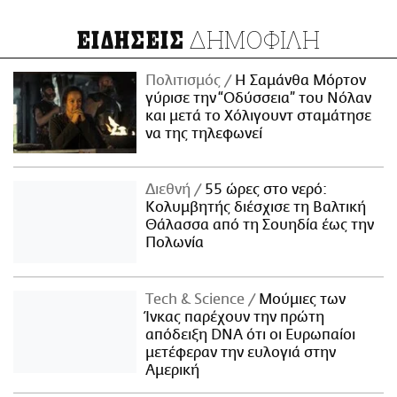
ΔΗΜΟΦΙΛΗ
ΕΙΔΗΣΕΙΣ
Πολιτισμός
Η Σαμάνθα Μόρτον
γύρισε την “Οδύσσεια” του Νόλαν
και μετά το Χόλιγουντ σταμάτησε
να της τηλεφωνεί
Διεθνή
55 ώρες στο νερό:
Κολυμβητής διέσχισε τη Βαλτική
Θάλασσα από τη Σουηδία έως την
Πολωνία
Τech & Science
Μούμιες των
Ίνκας παρέχουν την πρώτη
απόδειξη DNA ότι οι Ευρωπαίοι
μετέφεραν την ευλογιά στην
Αμερική