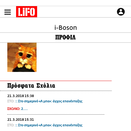
Παράκαμψη
προς
το
ΕΙΔΗΣΕΙΣ
κυρίως
περιεχόμενο
i-Boson
CULTURE
ΠΡΟΦΙΛ
ΑΠΟΨΕΙΣ
ΤΡΟΠΟΣ ΖΩΗΣ
PODCASTS
Plus
Πρόσφατα Σχόλια
LIFO SHOP
21.3.2018 15:38
NEWSLETTER
ΣΤΟ:
:: Στο σημερινό «Α μπα»: άγχος επανένταξης
ΜΙΚΡΟΠΡΑΓΜΑΤΑ
ΣΧΟΛΙΟ:
2....
THE GOOD LIFO
21.3.2018 15:31
LIFOLAND
ΣΤΟ:
:: Στο σημερινό «Α μπα»: άγχος επανένταξης
CITY GUIDE