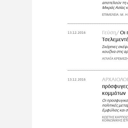
αποτελούν τη 
Μικράς Ασίας κ
EΠΙΜΕΛΕΙΑ: M. 
Γεύση
Οι 
13.12.2016
Τσελεμεντ
Σκόρπιες σκέψε
κουζίνα στις α
ΑΓΛΑΪ́Α ΚΡΕΜΕΖ
ΑΡΧΑΙΟΛΟΓ
13.12.2016
πρόσφυγες
κομμάτων
Οι προσφυγικο
πολιτικές μετ
Εμφύλιος και 
ΚΩΣΤΗΣ ΚΑΡΠΟΖΗ
ΚΟΙΝΩΝΙΚΗΣ ΙΣΤΟ