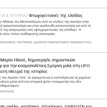
ΙΑ & ΙΣΤΟΡΙΑ
Φτωχογειτονιές της ελπίδας
ς Αθήνας του Μεσοπολέμου από τις «πόλεις της σιωπής» στην
ή προαστιοποίηση και στην ακόλουθη αστικοποίηση και από τις
ς της απόγνωσης» στις «φτωχογειτονιές της ελπίδας». Η
ός νέου τύπου αυθόρμητης οικονομίας.
ΟΛΕΟΔΟΜΟΣ, ΓΕΩΓΡΑΦΟΣ, ΔΙΔΑΚΤΩΡ ΠΑΝΕΠΙΣΤΗΜΙΟΥ ΛΟΝΔΙΝΟΥ PHD,
 Μαρία Ηλιού, δημιουργός σημαντικών
ρ για την κοσμοπολίτικη Σμύρνη μιλά στη LIFO
έατη πλευρά της ιστορίας
 του Αιγαίου τότε, τα τραύματα και η νοσταλγία για τις χαμένες
ιλούν μέσα από ένα ιστορικά άρτιο ντοκιμαντέρ που δεν
ισθηματισμού
ΑΖΟΠΟΥΛΟΣ
Με μπάλο, χασάπικο, ζεϊμπέκικο, τσιφτετέλι και