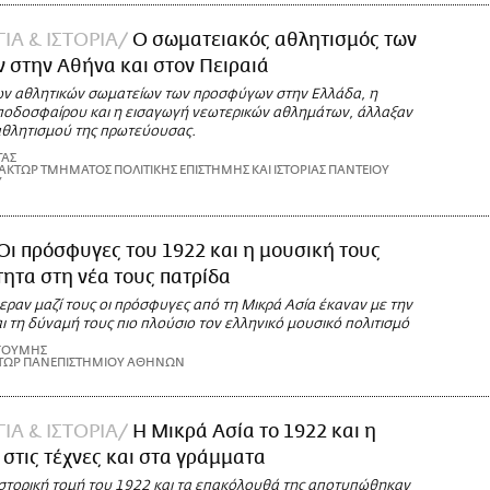
ΙΑ & ΙΣΤΟΡΙΑ
O σωματειακός αθλητισμός των
 στην Αθήνα και στον Πειραιά
ν αθλητικών σωματείων των προσφύγων στην Ελλάδα, η
 ποδοσφαίρου και η εισαγωγή νεωτερικών αθλημάτων, άλλαξαν
αθλητισμού της πρωτεύουσας.
ΤΑΣ
ΚΤΩΡ ΤΜΗΜΑΤΟΣ ΠΟΛΙΤΙΚΗΣ ΕΠΙΣΤΗΜΗΣ ΚΑΙ ΙΣΤΟΡΙΑΣ ΠΑΝΤΕΙΟΥ
Υ
Οι πρόσφυγες του 1922 και η μουσική τους
ητα στη νέα τους πατρίδα
εραν μαζί τους οι πρόσφυγες από τη Μικρά Ασία έκαναν με την
 τη δύναμή τους πιο πλούσιο τον ελληνικό μουσικό πολιτισμό
ΑΓΟΥΜΗΣ
ΚΤΩΡ ΠΑΝΕΠΙΣΤΗΜΙΟΥ ΑΘΗΝΩΝ
ΙΑ & ΙΣΤΟΡΙΑ
Η Μικρά Ασία το 1922 και η
στις τέχνες και στα γράμματα
ιστορική τομή του 1922 και τα επακόλουθά της αποτυπώθηκαν