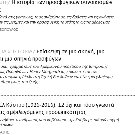
ure
Η ιστορία των προσφυγικών συνοικισμών
ς
νά στις γειτονιές, τους ανθρώπους, τις δράσεις και τις ενώσεις
 τις μνήμες και την προσφυγική ταυτότητα ως τις μέρες μας
ΑΖΟΠΟΥΛΟΣ
ΙΑ & ΙΣΤΟΡΙΑ
Eπίσκεψη σε μια σκηνή, μια
αι μια σπηλιά προσφύγων
νσκυ, γραμματέας του Αμερικανού προέδρου της Επιτροπής
ς Προσφύγων Henry Μorgenthau, επισκέπτεται τον
υντουριώτη δίπλα στη Σχολή Ευελπίδων και δίνει μια γλαφυρή
αθημερινής του ζωής.
έλ Κάστρο (1926-2016): 12 όχι και τόσο γνωστά
ιας αμφιλεγόμενης προσωπικότητας
ννήθηκε ο άνθρωπος που κυβέρνησε την Κούβα με σιδηρά πυγμή
ό αιώνα
ΙΑΖΗΣ