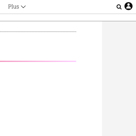
Plus
Θέματα
Συνεντεύξεις
Videos
τα
Αφιερώματα
Ζώδια
Εξομολογήσεις
Blogs
η
Οι Αθηναίοι
Απώλειες
Lgbtqi+
Επιλογές