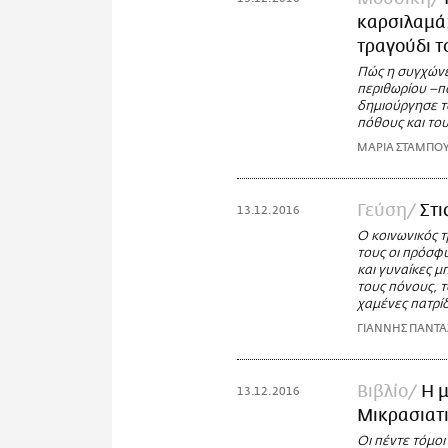
καρσιλαμά:
τραγούδι τ
Πώς η συγχώνε
περιθωρίου –π
δημιούργησε τ
πόθους και το
ΜΑΡΙΑ ΣΤΑΜΠΟΥ
Γεύση
Στι
13.12.2016
Ο κοινωνικός τ
τους οι πρόσφ
και γυναίκες 
τους πόνους, τ
χαμένες πατρίδ
ΓΙΑΝΝΗΣ ΠΑΝΤ
Βιβλίο
Η 
13.12.2016
Μικρασιατ
Οι πέντε τόμο