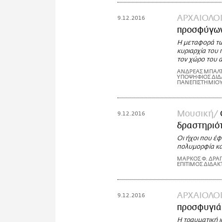
ΑΡΧΑΙΟΛΟΓ
9.12.2016
προσφύγων
Η μεταφορά τω
κυριαρχία του
τον χώρο του 
ΑΝΔΡΕΑΣ ΜΠΑΛ
ΥΠΟΨΗΦΙΟΣ ΔΙΔΑ
ΠΑΝΕΠΙΣΤΗΜΙΟ
Μουσική
9.12.2016
δραστηριότ
Οι ήχοι που έφ
πολυμορφία και
ΜΑΡΚΟΣ Φ. ΔΡ
ΕΠΙΤΙΜΟΣ ΔΙΔΑ
ΑΡΧΑΙΟΛΟΓ
9.12.2016
προσφυγιά 
Η τραυματική 