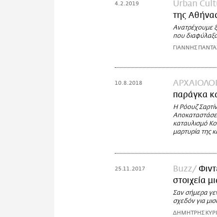
Urban Cult
4.2.2019
της Αθήνα
Aνατρέχουμε ξα
που διαφύλαξαν
ΓΙΑΝΝΗΣ ΠΑΝΤ
ΑΡΧΑΙΟΛΟΓ
10.8.2018
παράγκα κ
Η Ρόουζ Σαρτί
Αποκαταστάσεω
καταυλισμό Κο
μαρτυρία της κ
Buzz
Φιντ
25.11.2017
στοιχεία μ
Σαν σήμερα γε
σχεδόν για μισ
ΔΗΜΗΤΡΗΣ ΚΥΡ