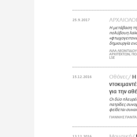
ΑΡΧΑΙΟΛΟΓ
25.9.2017
Η μετάβαση τη
πολύβουη λαϊκ
«φτωχογειτονιέ
δημιουργία εν
ΛΙΛΑ ΛΕΟΝΤΙΔΟΥ
ΑΡΧΙΤΕΚΤΩΝ, Π
LSE
Οθόνες
Η
15.12.2016
ντοκιμαντέ
για την αθ
Οι δύο πλευρές
πατρίδες συνομ
φείδεται συνα
ΓΙΑΝΝΗΣ ΠΑΝΤ
Μουσική
13.12.2016