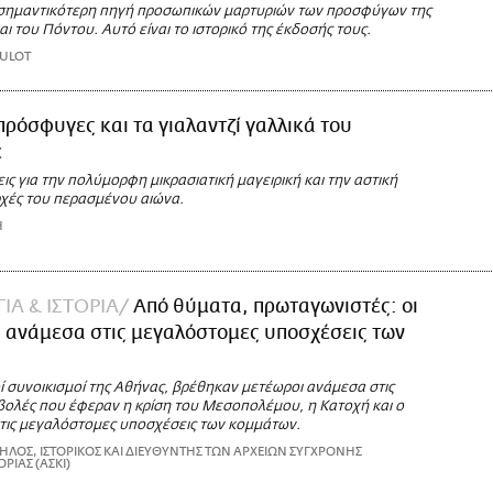
σημαντικότερη πηγή προσωπικών μαρτυριών των προσφύγων της
αι του Πόντου. Αυτό είναι το ιστορικό της έκδοσής τους.
HULOT
πρόσφυγες και τα γιαλαντζί γαλλικά του
έ
ις για την πολύμορφη μικρασιατική μαγειρική και την αστική
ρχές του περασμένου αιώνα.
Η
ΙΑ & ΙΣΤΟΡΙΑ
Aπό θύματα, πρωταγωνιστές: οι
 ανάμεσα στις μεγαλόστομες υποσχέσεις των
ί συνοικισμοί της Αθήνας, βρέθηκαν μετέωροι ανάμεσα στις
αβολές που έφεραν η κρίση του Μεσοπολέμου, η Κατοχή και ο
στις μεγαλόστομες υποσχέσεις των κομμάτων.
ΛΟΣ, IΣΤΟΡΙΚΟΣ ΚΑΙ ΔΙΕΥΘΥΝΤΗΣ ΤΩΝ ΑΡΧΕΙΩΝ ΣΥΓΧΡΟΝΗΣ
ΡΙΑΣ (ΑΣΚΙ)