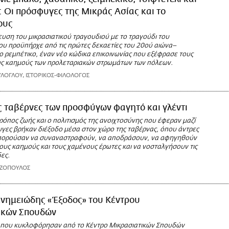
 Οι πρόσφυγες της Μικράς Ασίας και το
ους
υση του μικρασιατικού τραγουδιού με το τραγούδι του
ου προϋπήρχε από τις πρώτες δεκαετίες του 20ού αιώνα–
ο ρεμπέτικο, έναν νέο κώδικα επικοινωνίας που εξέφρασε τους
υς καημούς των προλεταριακών στρωμάτων των πόλεων.
ΛΟΓΛΟΥ, IΣΤΟΡΙΚΟΣ-ΦΙΛΟΛΟΓΟΣ
ς ταβέρνες των προσφύγων φαγητό και γλέντι
ρόπος ζωής και ο πολιτισμός της ανοιχτοσύνης που έφεραν μαζί
υγες βρήκαν διέξοδο μέσα στον χώρο της ταβέρνας, όπου άντρες
μπορούσαν να συναναστραφούν, να αποδράσουν, να αφηγηθούν
ους καημούς και τους χαμένους έρωτες και να νοσταλγήσουν τις
ες.
ΑΖΟΠΟΥΛΟΣ
μνημειώδης «Έξοδος» του Κέντρου
ικών Σπουδών
ι που κυκλοφόρησαν από το Κέντρο Μικρασιατικών Σπουδών