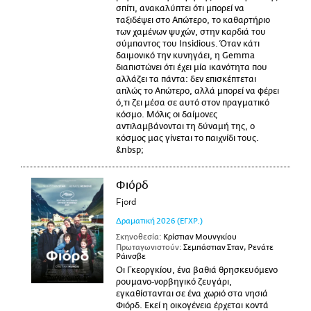
σπίτι, ανακαλύπτει ότι μπορεί να
ταξιδέψει στο Απώτερο, το καθαρτήριο
των χαμένων ψυχών, στην καρδιά του
σύμπαντος του Insidious. Όταν κάτι
δαιμονικό την κυνηγάει, η Gemma
διαπιστώνει ότι έχει μία ικανότητα που
αλλάζει τα πάντα: δεν επισκέπτεται
απλώς το Απώτερο, αλλά μπορεί να φέρει
ό,τι ζει μέσα σε αυτό στον πραγματικό
κόσμο. Μόλις οι δαίμονες
αντιλαμβάνονται τη δύναμή της, ο
κόσμος μας γίνεται το παιχνίδι τους.
&nbsp;
Φιόρδ
Fjord
Δραματική
2026
(ΕΓΧΡ.)
Σκηνοθεσία:
Κρίστιαν Μουνγκίου
Πρωταγωνιστούν:
Σεμπάστιαν Σταν, Ρενάτε
Ράινσβε
Οι Γκεοργκίου, ένα βαθιά θρησκευόμενο
ρουμανο-νορβηγικό ζευγάρι,
εγκαθίστανται σε ένα χωριό στα νησιά
Φιόρδ. Εκεί η οικογένεια έρχεται κοντά