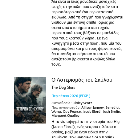
Άλι είναι οι ίσως μοναδικές μοναχικές
ψυχές στην πόλη που αναζητούν κάτι
περισσότερο από ένα περιστασιακό
ειδύλλιο. Από τη στιγμή που γνωρίζονται
νιώθουν μια έντονη σπίθα, όμως μια
σειρά από ατοπήματα και τυχαία
περιστατικά τους βάζουν σε μπελάδες
που τους κρατούν χώρια. Σε ένα
κυνηγητό μέσα στην πόλη, που μία του
απομακρύνει και μία τους φέρνει κοντά,
θα συνειδητοποιήσουν ότι αυτό που
αναζητούν βρίσκεται ακριβώς δίπλα
τους.
Ο Αστερισμός του Σκύλου
The Dog Stars
Περιπέτεια
2026
(ΕΓΧΡ.)
Σκηνοθεσία:
Ridley Scott
Πρωταγωνιστούν:
Allison Janney, Benedict
Wong, Guy Pearce, Jacob Elordi, Josh Brolin,
Margaret Qualley
Η ταινία αφηγείται την ιστορία του Hig
(Jacob Elordi), ενός νεαρού πιλότου ο
οποίος, μαζί με έναν ειδικό στην
επιβίωση, τον Bangley (Josh Brolin),