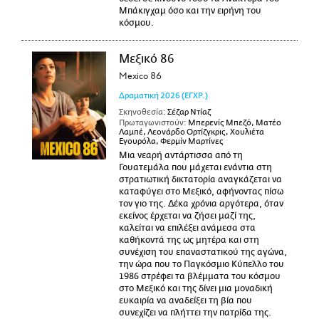
Μπάκιγχαμ όσο και την ειρήνη του
κόσμου.
Μεξικό 86
Mexico 86
Δραματική
2026
(ΕΓΧΡ.)
Σκηνοθεσία:
Σέζαρ Ντίαζ
Πρωταγωνιστούν:
Μπερενίς Μπεζό, Ματέο
Λαμπέ, Λεονάρδο Ορτίζγκρις, Χουλιέτα
Εγουρόλα, Φερμίν Μαρτίνες
Μια νεαρή αντάρτισσα από τη
Γουατεμάλα που μάχεται ενάντια στη
στρατιωτική δικτατορία αναγκάζεται να
καταφύγει στο Μεξικό, αφήνοντας πίσω
τον γιο της. Δέκα χρόνια αργότερα, όταν
εκείνος έρχεται να ζήσει μαζί της,
καλείται να επιλέξει ανάμεσα στα
καθήκοντά της ως μητέρα και στη
συνέχιση του επαναστατικού της αγώνα,
την ώρα που το Παγκόσμιο Κύπελλο του
1986 στρέφει τα βλέμματα του κόσμου
στο Μεξικό και της δίνει μια μοναδική
ευκαιρία να αναδείξει τη βία που
συνεχίζει να πλήττει την πατρίδα της.