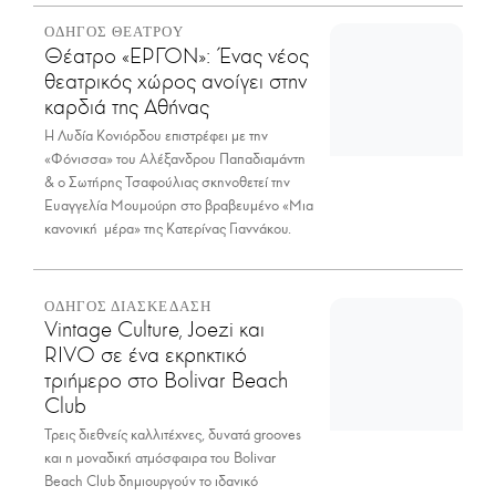
ΟΔΗΓΟΣ ΘΕΑΤΡΟΥ
Θέατρο «ΕΡΓΟΝ»: Ένας νέος
θεατρικός χώρος ανοίγει στην
καρδιά της Αθήνας
Η Λυδία Κονιόρδου επιστρέφει με την
«Φόνισσα» του Αλέξανδρου Παπαδιαμάντη
& ο Σωτήρης Τσαφούλιας σκηνοθετεί την
Ευαγγελία Μουμούρη στο βραβευμένο «Μια
κανονική μέρα» της Κατερίνας Γιαννάκου.
ΟΔΗΓΟΣ ΔΙΑΣΚΕΔΑΣΗ
Vintage Culture, Joezi και
RIVO σε ένα εκρηκτικό
τριήμερο στο Bolivar Beach
Club
Τρεις διεθνείς καλλιτέχνες, δυνατά grooves
και η μοναδική ατμόσφαιρα του Bolivar
Beach Club δημιουργούν το ιδανικό