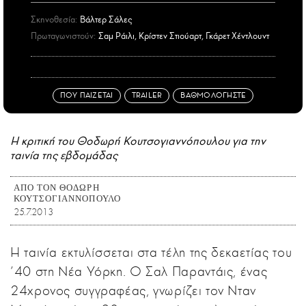
Σκηνοθεσία:
Βάλτερ Σάλες
Πρωταγωνιστούν:
Σαμ Ράιλι, Κρίστεν Στιούαρτ, Γκάρετ Χέντλουντ
ΠΟΥ ΠΑΙΖΕΤΑΙ
TRAILER
ΒΑΘΜΟΛΟΓΗΣΤΕ
Η κριτική του Θοδωρή Κουτσογιαννόπουλου για την
ταινία της εβδομάδας
ΑΠΟ ΤΟΝ ΘΟΔΩΡΗ
ΚΟΥΤΣΟΓΙΑΝΝΟΠΟΥΛΟ
25.7.2013
Η ταινία εκτυλίσσεται στα τέλη της δεκαετίας του
’40 στη Νέα Υόρκη. Ο Σαλ Παραντάις, ένας
24χρονος συγγραφέας, γνωρίζει τον Νταν