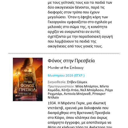
με τους γείτονές τους και τα παιδιά των
δύο οικογενειών δένονται, παρά τις
διαφορές στον τρόπο που έχουν
μεγαλώσει. Όταν η έφηβη κόρη των
Γκεοργκίου εμφανίζεται στο σχολείο με
μελανιές στο σώμα της, η κοινότητα
αρχίζει να αναρωτιέται αν αυτές
σχετίζονται με την παραδοσιακή αγωγή
που λαμβάνουν τα παιδιά της
οικογένειας από τους γονείς τους.
Φόνος στην Πρεσβεία
Murder at the Embassy
Μυστηρίου
2026
(ΕΓΧΡ.)
Σκηνοθεσία:
Στίβεν Σάιμεκ
Πρωταγωνιστούν:
Μίσα Μπάρτον, Μίντο
Χαμάδα, Κότζο Ατάα, Νελ Μπάρλοου, Ράχα
Ραχμπάρι, Αντονία Μπέρναθ, Ρίτσαρντ
Ντίλαϊν
1934. Η Μιράντα Γκριν, μια ιδιωτική
ντετέκτιβ, ερευνά μια δολοφονία που
διαπράχθηκε στη Βρετανική Πρεσβεία
στο Κάιρο, όπου κλάπηκε ένα άκρως
απόρρητο έγγραφο, με αποτέλεσμα να
θέσει σε κίνδυνο τόσο τα Ανάκτορα του