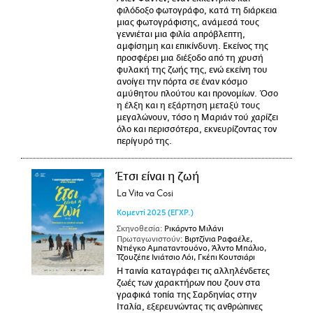
φιλόδοξο φωτογράφο, κατά τη διάρκεια
μιας φωτογράφισης, ανάμεσά τους
γεννιέται μια φιλία απρόβλεπτη,
αμφίσημη και επικίνδυνη. Εκείνος της
προσφέρει μια διέξοδο από τη χρυσή
φυλακή της ζωής της, ενώ εκείνη του
ανοίγει την πόρτα σε έναν κόσμο
αμύθητου πλούτου και προνομίων. Όσο
η έλξη και η εξάρτηση μεταξύ τους
μεγαλώνουν, τόσο η Μαριάν τού χαρίζει
όλο και περισσότερα, εκνευρίζοντας τον
περίγυρό της.
Έτσι είναι η ζωή
La Vita va Cosi
Κομεντί
2025
(ΕΓΧΡ.)
Σκηνοθεσία:
Ρικάρντο Μιλάνι
Πρωταγωνιστούν:
Βιρτζίνια Ραφαέλε,
Ντιέγκο Αμπαταντουόνο, Άλντο Μπάλιο,
Τζουζέπε Ινιάτσιο Λόι, Γκέπι Κουτσιάρι
Η ταινία καταγράφει τις αλληλένδετες
ζωές των χαρακτήρων που ζουν στα
γραφικά τοπία της Σαρδηνίας στην
Ιταλία, εξερευνώντας τις ανθρώπινες