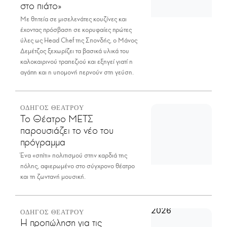
στο πιάτο»
Με θητεία σε μισελενάτες κουζίνες και
έχοντας πρόσβαση σε κορυφαίες πρώτες
ύλες ως Head Chef της Σπονδής, ο Μάνος
Δεμέτζος ξεχωρίζει τα βασικά υλικά του
καλοκαιρινού τραπεζιού και εξηγεί γιατί η
αγάπη και η υπομονή περνούν στη γεύση.
ΟΔΗΓΟΣ ΘΕΑΤΡΟΥ
Το Θέατρο ΜΕΤΣ
παρουσιάζει το νέο του
πρόγραμμα
Ένα «σπίτι» πολιτισμού στην καρδιά της
πόλης, αφιερωμένο στο σύγχρονο θέατρο
και τη ζωντανή μουσική.
ΟΔΗΓΟΣ ΘΕΑΤΡΟΥ
Η προπώληση για τις