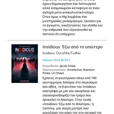
έχουν δημιουργήσει ένα λειτουργικό
αλλά απομονωμένο καταφύγιο σε έναν
σκληρό μετα-αποκαλυπτικό κόσμο.
Όταν όμως ο Hig λαμβάνει ένα
μυστηριώδες ραδιομήνυμα, ξεκινάει για
το άγνωστο, αναζητώντας την ελπίδα και
την ανθρωπιά που εξακολουθεί να
πιστεύει ότι υπάρχουν.
Insidious: Έξω από το απώτερο
Insidious: Out of the Further
Τρόμου
2026
(ΕΓΧΡ.)
Σκηνοθεσία:
Jacob Chase
Πρωταγωνιστούν:
Amelia Eve, Brandon
Perea, Lin Shaye
Έχοντας συγκεντρώσει πάνω από 740
εκατομμύρια δολάρια στο παγκόσμιο
box office, το franchise του Insidious
επιστρέφει με μία νέα οικογένεια και
επαναπροσδιορίζει τον τρόμο που
προκαλεί το Απώτερο. Στην ταινία
«Insidious: Έξω από το Απώτερο», η
Gemma, μία νεαρή μητέρα που
μεγαλώνει την κόρη της στο πατρικό της