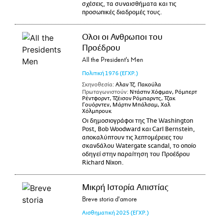
σχέσεις, τα συναισθήματα και τις
προσωπικές διαδρομές τους.
Ολοι οι Ανθρωποι του
Προέδρου
All the President's Men
Πολιτική
1976
(ΕΓΧΡ.)
Σκηνοθεσία:
Αλαν Τζ. Πακούλα
Πρωταγωνιστούν:
Ντάστιν Χόφμαν, Ρόμπερτ
Ρέντφορντ, Τζέισον Ρόμπαρντς, Τζακ
Γουόρντεν, Μάρτιν Μπάλσαμ, Χαλ
Χόλμπρουκ
Οι δημοσιογράφοι της The Washington
Post, Bob Woodward και Carl Bernstein,
αποκαλύπτουν τις λεπτομέρειες του
σκανδάλου Watergate scandal, το οποίο
οδηγεί στην παραίτηση του Προέδρου
Richard Nixon.
Μικρή Ιστορία Απιστίας
Breve storia d'amore
Αισθηματική
2025
(ΕΓΧΡ.)