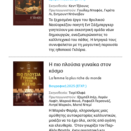
Σκηνοθεσία:
Κεντ Τζόουνς
Πρωταγωνιστούν:
Γουίλεμ Νταφόε, Γκρέτα
Λι, Εντμουντ Ντόνοβαν
Τα ξεχασμένα έργα του θρυλικού
Νεοϋορκέζου ποιητή Εντ Σάξμπεργκερ
γοητεύουν μια εκκεντρική ομάδα νέων
δημιουργών, αναζωπυρώνοντας το
καλλιτεχνικό του πάθος. Η ίντριγκά τους
συνυφαίνεται με τη μαγευτική παρουσία
της ηθοποιού Γκλόρια.
Η πιο πλούσια γυναίκα στον
κόσμο
La femme la plus riche du monde
Βιογραφική
2025
(ΕΓΧΡ.)
Σκηνοθεσία:
Τιερί Κλιφά
Πρωταγωνιστούν:
Ιζαμπέλ Ιπέρ, Λοράν
Λαφίτ, Μαρινά Φουά, Ραφαέλ Περσονάζ,
Αντρέ Μαρκόν, Ματιέ Ντεμί
Η Μαριάν Φαρέρ, κληρονόμος μιας
αμύθητης αυτοκρατορίας καλλυντικών,
μοιάζει να τα έχει όλα, εκτός από αγάπη
και ελευθερία. Όταν γνωρίζει τον Πιερ-
Αλέν Φαντέν, έναν εκκεντρικό και