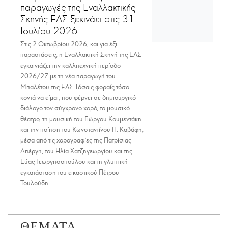
παραγωγές της Εναλλακτικής
Σκηνής ΕΛΣ ξεκινάει στις 31
Ιουλίου 2026
Στις 2 Οκτωβρίου 2026, και για έξι
παραστάσεις, η Εναλλακτική Σκηνή της ΕΛΣ
εγκαινιάζει την καλλιτεχνική περίοδο
2026/27 με τη νέα παραγωγή του
Μπαλέτου της ΕΛΣ Τόσαις φοραίς τόσο
κοντά να είμαι, που φέρνει σε δημιουργικό
διάλογο τον σύγχρονο χορό, το μουσικό
θέατρο, τη μουσική του Γιώργου Κουμεντάκη
και την ποίηση του Κωνσταντίνου Π. Καβάφη,
μέσα από τις χορογραφίες της Πατρίσιας
Απέργη, του Ηλία Χατζηγεωργίου και της
Εύας Γεωργιτσοπούλου και τη γλυπτική
εγκατάσταση του εικαστικού Πέτρου
Τουλούδη.
ΘΕΜΑΤΑ