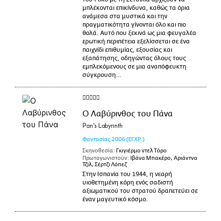
μπλέκονται επικίνδυνα, καθώς τα όρια
ανάμεσα στα μυστικά και την
πραγματικότητα γίνονται όλο και πιο
θολά. Αυτό που ξεκινά ως μια φευγαλέα
ερωτική περιπέτεια εξελίσσεται σε ένα
παιχνίδι επιθυμίας, εξουσίας και
εξαπάτησης, οδηγώντας όλους τους
εμπλεκόμενους σε μια αναπόφευκτη
σύγκρουση…
Ο Λαβύρινθος του Πάνα
Pan's Labyrinth
Φαντασίας
2006
(ΕΓΧΡ.)
Σκηνοθεσία:
Γκιγιέρμο ντελ Τόρο
Πρωταγωνιστούν:
Ιβάνα Μπακέρο, Αριάντνα
Τζιλ, Σέρτζι Λόπεζ
Στην Ισπανία του 1944, η νεαρή
υιοθετημένη κόρη ενός σαδιστή
αξιωματικού του στρατού δραπετεύει σε
έναν μαγευτικό κόσμο.