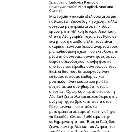
Σκηνοθεσία:
Ludovica Rampoldi
Πρωταγωνιστούν:
Pilar Fogliati, Andriano
Giannini
Μια τυχαία γνωριμία εξελίσσεται σε μια
παθιασμένη εξωσυζυγική σχέση… αλλά
σύντομα μετατρέπεται σε επικίνδυνη
εμμονή, στη «Μικρή Ιστορία Απιστίας».
Όταν η Λέα γνωρίζει τυχαία τον Ρόκο σε
ένα μπαρ, η αμοιβαία έλξη τους είναι
ακαριαία. Σύντομα ξεκινά ανάμεσά τους
μια παθιασμένη σχέση που εκτυλίσσεται
μέσα από σύντομες συναντήσεις σε ένα
δωμάτιο ξενοδοχείου, κρυφή φυσικά
από τους εκατέρωθεν συντρόφους τους.
Εκεί, οι δυο τους δημιουργούν έναν
εύθραυστο κόσμο επιθυμίας και
μυστικών - έναν κόσμο που μοιάζει
αρχικά με μια συνηθισμένη ιστορία
απιστίας. Όμως, όσο περνά ο καιρός, η
Λέα βυθίζεται όλο και περισσότερο στην
ανάγκη της να βρίσκεται κοντά στον
Ρόκο, ανάγκη που σταδιακά
μετατρέπεται σε εμμονή και την οδηγεί
να διεισδύει όλο και βαθύτερα στην
καθημερινότητά του. Έτσι, οι ζωές δύο
ζευγαριών της Λέα και του Αντρέα, και
του Ρόκο με τη Σετσίλια αρχίζουν να