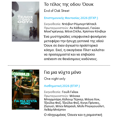
Το τέλος της οδου Όουκ
End of Oak Street
Επιστημονικής Φαντασίας
2026
(ΕΓΧΡ.)
Σκηνοθεσία:
Ντέιβιντ Ρόμπερτ Μίτσελ
Πρωταγωνιστούν:
Αν Χάθαγουεϊ, Γιούαν
ΜακΓκρέγκορ, Μέισι Στέλα, Κρίστιαν Κόνβερι
Ένα μυστηριώδες υπερφυσικό φαινόμενο
μεταφέρει την ήσυχη γειτονιά της οδού
Όουκ σε έναν άγνωστο προϊστορικό
κόσμο. Εκεί, η οικογένεια Πλατ καλείται
να προσαρμοστεί και να επιβιώσει
απέναντι σε θανάσιμους κινδύνους.
Για μια νύχτα μόνο
One night only
Αισθηματική
2026
(ΕΓΧΡ.)
Σκηνοθεσία:
Γουίλ Γκλακ
Πρωταγωνιστούν:
Μόνικα
Μπαρμπάρο,Κάλουμ Τέρνερ, Μάγια Χοκ,
Τζούλια Φοξ, Τζούλια Φοξ, Κινγκ Πρίνσες,
Ζίγουεϊ, Μπεν Μάρσαλ, Μόλι Ρίνγκγουολντ,
ΛεΒάρ Μπέρτον
Ο πληγωμένος Όουεν και η ρομαντική