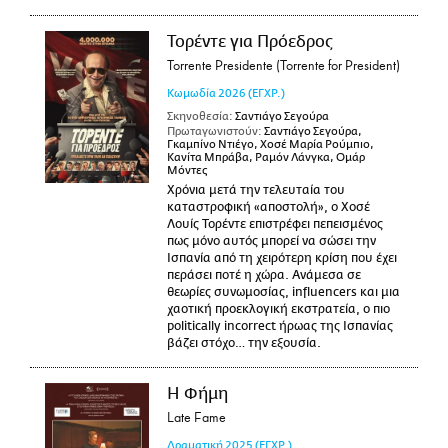
Τορέντε για Πρόεδρος
Torrente Presidente (Torrente for President)
Κωμωδία
2026
(ΕΓΧΡ.)
Σκηνοθεσία:
Σαντιάγο Σεγούρα
Πρωταγωνιστούν:
Σαντιάγο Σεγούρα,
Γκαμπίνο Ντιέγο, Χοσέ Μαρία Ρούμπιο,
Κανίτα Μπράβα, Ραμόν Λάνγκα, Ομάρ
Μόντες
Χρόνια μετά την τελευταία του
καταστροφική «αποστολή», ο Χοσέ
Λουίς Τορέντε επιστρέφει πεπεισμένος
πως μόνο αυτός μπορεί να σώσει την
Ισπανία από τη χειρότερη κρίση που έχει
περάσει ποτέ η χώρα. Ανάμεσα σε
θεωρίες συνωμοσίας, influencers και μια
χαοτική προεκλογική εκστρατεία, ο πιο
politically incorrect ήρωας της Ισπανίας
βάζει στόχο… την εξουσία.
Η Φήμη
Late Fame
Δραματική
2025
(ΕΓΧΡ.)