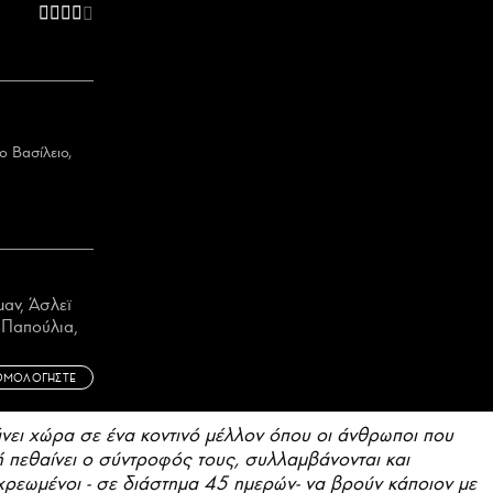
ο Βασίλειο,
μαν, Άσλεϊ
ή Παπούλια,
ΘΜΟΛΟΓΗΣΤΕ
νει χώρα σε ένα κοντινό μέλλον όπου οι άνθρωποι που
δή πεθαίνει ο σύντροφός τους, συλλαμβάνονται και
οχρεωμένοι - σε διάστημα 45 ημερών- να βρούν κάποιον με