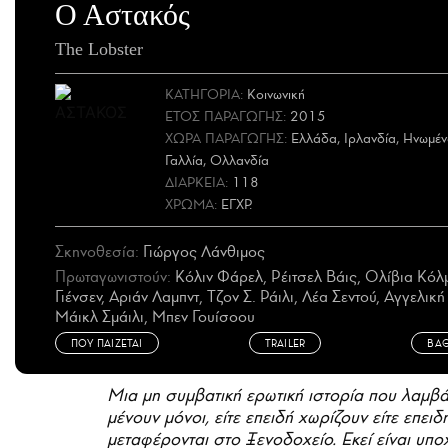
Ο Αστακός
The Lobster
ΚΑΤΗΓΟΡΙΑ:
Κοινωνική
ΕΤΟΣ
ΠΑΡΑΓΩΓΗΣ
:
2015
ΧΩΡΑ
ΠΑΡΑΓΩΓΗΣ
:
Ελλάδα, Ιρλανδία, Ηνωμέν
Γαλλία, Ολλανδία
ΔΙΑΡΚΕΙΑ:
118
ΧΡΩΜΑ:
ΕΓΧΡ.
Σκηνοθεσία:
Γιώργος Λάνθιμος
Πρωταγωνιστούν:
Κόλιν Φάρελ, Ρέιτσελ Βάις, Ολίβια Κόλ
Γιένσεν, Αριάν Λαμπντ, Τζον Σ. Ράιλι, Λέα Σεντού, Aγγελικ
Μάικλ Σμάιλι, Μπεν Γουίσοου
ΠΟΥ ΠΑΙΖΕΤΑΙ
TRAILER
ΒΑ
Μια μη συμβατική ερωτική ιστορία που λαμβά
μένουν μόνοι, είτε επειδή χωρίζουν είτε επει
μεταφέρονται στο Ξενοδοχείο. Εκεί είναι υπ