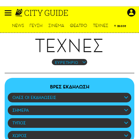
Παράκαμψη
CITY GUIDE
προς
το
ΕΙΔΗΣΕΙΣ
κυρίως
NEWS
ΓΕΥΣΗ
ΣΙΝΕΜΑ
ΘΕΑΤΡΟ
ΤΕΧΝΕΣ
+
more
περιεχόμενο
CULTURE
ΤΕΧΝΕΣ
ΑΠΟΨΕΙΣ
ΤΡΟΠΟΣ ΖΩΗΣ
PODCASTS
ΕΥΡΕΤΗΡΙΟ
Plus
ΒΡΕΣ ΕΚΔΗΛΩΣΗ
ΟΛΕΣ ΟΙ ΕΚΔΗΛΩΣΕΙΣ
LIFO SHOP
NEWSLETTER
ΣΗΜΕΡΑ
ΜΙΚΡΟΠΡΑΓΜΑΤΑ
ΤΥΠΟΣ
THE GOOD LIFO
LIFOLAND
ΧΩΡΟΣ