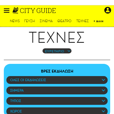
Παράκαμψη
CITY GUIDE
προς
το
ΕΙΔΗΣΕΙΣ
κυρίως
NEWS
ΓΕΥΣΗ
ΣΙΝΕΜΑ
ΘΕΑΤΡΟ
ΤΕΧΝΕΣ
+
more
περιεχόμενο
CULTURE
ΤΕΧΝΕΣ
ΑΠΟΨΕΙΣ
ΤΡΟΠΟΣ ΖΩΗΣ
PODCASTS
ΕΥΡΕΤΗΡΙΟ
Plus
ΒΡΕΣ ΕΚΔΗΛΩΣΗ
ΟΛΕΣ ΟΙ ΕΚΔΗΛΩΣΕΙΣ
LIFO SHOP
NEWSLETTER
ΣΗΜΕΡΑ
ΜΙΚΡΟΠΡΑΓΜΑΤΑ
ΤΥΠΟΣ
THE GOOD LIFO
LIFOLAND
ΧΩΡΟΣ