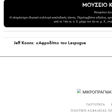
ΜΟΥΣΕΙΟ 
Νεοφύτου Δο
Η πληρέστερη ιδιωτική συλλογή κυκλαδικής τέχνης. Περιλαμβάνει ειδώλια, χρη
από το 14ο αι. π. Χ. μέχρι τον 6ο αι. μ. Χ., 
Jeff Koons: «Αφροδίτη» του Lespugue
ΤΑΥΤΟΤΗΤΑ
ΠΟΛΙΤΙΚΗ ΑΣΦΑΛΕΙΑΣ Π