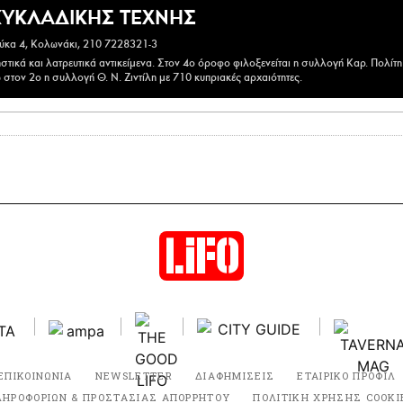
ΚΥΚΛΑΔΙΚΗΣ ΤΕΧΝΗΣ
ύκα 4, Κολωνάκι, 210 7228321-3
στικά και λατρευτικά αντικείμενα. Στον 4ο όροφο φιλοξενείται η συλλογή Καρ. Πολίτη
ενώ στον 2ο η συλλογή Θ. Ν. Ζιντίλη με 710 κυπριακές αρχαιότητες.
ΕΠΙΚΟΙΝΩΝΙΑ
NEWSLETTER
ΔΙΑΦΗΜΙΣΕΙΣ
ΕΤΑΙΡΙΚΟ ΠΡΟΦΙΛ
ΛΗΡΟΦΟΡΙΩΝ & ΠΡΟΣΤΑΣΙΑΣ ΑΠΟΡΡΗΤΟΥ
ΠΟΛΙΤΙΚΗ ΧΡΗΣΗΣ COOKI