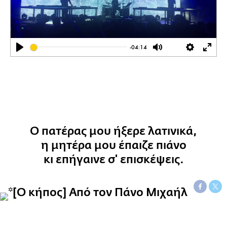
-04:14
Play
Mute
Settings
Ente
full
Ο πατέρας μου ήξερε λατινικά,
η μητέρα μου έπαιζε πιάνο
κι επήγαινε σ' επισκέψεις.