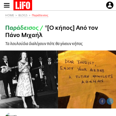
Παράκαμψη
προς
το
HOME
BLOGS
Παράδεισος
κυρίως
Παράδεισος
/
*[Ο κήπος] Από τον
περιεχόμενο
Πάνο Μιχαήλ
Τα λουλούδια διαλέγουν πότε θα γίνουν κήπος