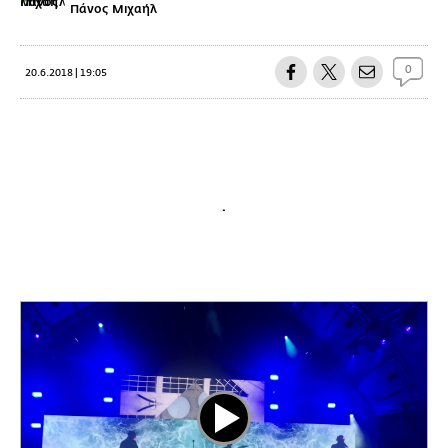
Πάνος Μιχαήλ
0
20.6.2018 | 19:05
.
Play