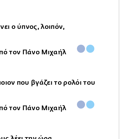
νει ο ύπνος, λοιπόν,
οιον που βγάζει το ρολόι του
ους λέει την ώρα