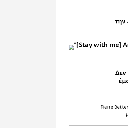
την 
Δεν 
έμ
Pierre Bett
μ