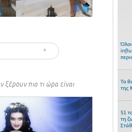
Όλοι
0
infl
περι
Το θ
ν ξέρουν πια τι ώρα είναι
της 
51 τ
τη ζ
Στάθ