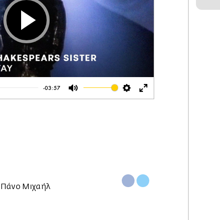
Play
-03:57
Mute
Settings
Enter
fullscreen