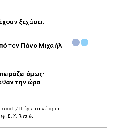
έχουν ξεχάσει.
πειράζει όμως·
αθαν την ώρα
encourt / Η ώρα στην έρημο
τφ: Ε. Χ. Γονατάς