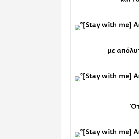
με απόλυ
Ότ