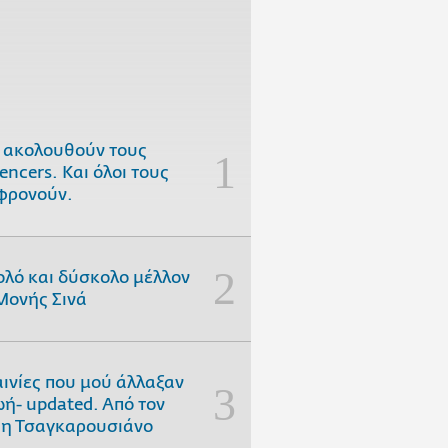
 ακολουθούν τους
uencers. Και όλοι τους
φρονούν.
ολό και δύσκολο μέλλον
Μονής Σινά
αινίες που μού άλλαξαν
ωή- updated. Aπό τον
η Τσαγκαρουσιάνο